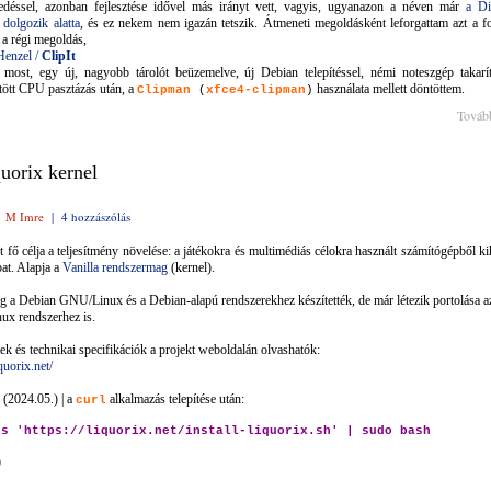
edéssel, azonban fejlesztése idővel más irányt vett, vagyis, ugyanazon a néven már
a D
dolgozik alatta
, és ez nekem nem igazán tetszik. Átmeneti megoldásként leforgattam azt a fo
a régi megoldás,
nHenzel
/
ClipIt
 most
, egy új, nagyobb tárolót beüzemelve, új Debian telepítéssel, némi noteszgép takarít
ött CPU pasztázás után, a
használata mellett döntöttem.
Clipman
(
xfce4-clipman
)
Továb
uorix kernel
|
M Imre
|
4 hozzászólás
t fő célja a teljesítmény növelése: a játékokra és multimédiás célokra használt számítógépből k
bat. Alapja a
Vanilla rendszermag
(kernel).
eg a Debian GNU/Linux és a Debian-alapú rendszerekhez készítették, de már létezik portolása a
ux rendszerhez is.
tek és technikai specifikációk a projekt weboldalán olvashatók:
iquorix.net/
s (2024.05.) | a
alkalmazás telepítése után:
curl
-s 'https://liquorix.net/install-liquorix.sh' | sudo bash
)