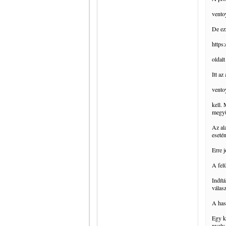
vento
De ez
https
oldalt
Itt az
vento
kell.
megy
Az al
eseté
Erre 
A felü
Indítá
válas
A has
Egy k
nyelv