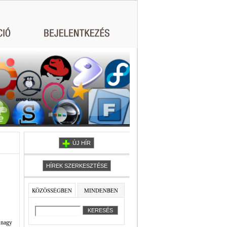
ÚJ HÍR
HÍREK SZERKESZTÉSE
KÖZÖSSÉGBEN
MINDENBEN
 nagy