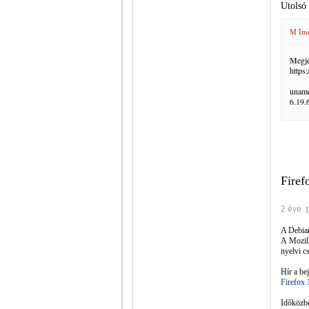
Utolsó
M Im
Megje
https
uname
6.19.
Firef
2 éve
A Debian
A Mozill
nyelvi c
Hír a bej
Firefox 
Időközbe