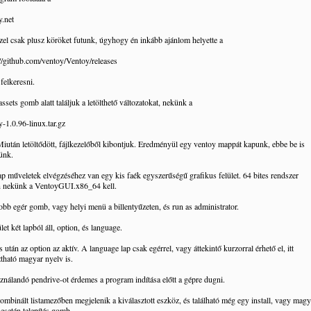
y.net
zel csak plusz köröket futunk, úgyhogy én inkább ajánlom helyette a
://github.com/ventoy/Ventoy/releases
 felkeresni.
 assets gomb alatt találjuk a letölthető változatokat, nekünk a
y-1.0.96-linux.tar.gz
 Miután letöltődött, fájlkezelőből kibontjuk. Eredményül egy ventoy mappát kapunk, ebbe be is
ünk.
ap műveletek elvégzéséhez van egy kis faék egyszerűségű grafikus felület. 64 bites rendszer
n nekünk a VentoyGUI.x86_64 kell.
jobb egér gomb, vagy helyi menü a billentyűzeten, és run as administrator.
let két lapból áll, option, és language.
s után az option az aktív. A language lap csak egérrel, vagy áttekintő kurzorral érhető el, itt
ztható magyar nyelv is.
ználandó pendrive-ot érdemes a program indítása előtt a gépre dugni.
ombinált listamezőben megjelenik a kiválasztott eszköz, és található még egy install, vagy magy
 esetén telepítés gomb.