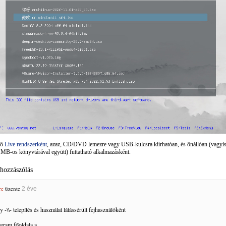
tő
Live rendszerként
, azaz, CD/DVD lemezre vagy USB-kulcsra kiírhatóan, és önállóan (vagyis
 MB-os könyvtárával együtt) futtatható alkalmazásként.
 hozzászólás
re
üzente
2 éve
 -\\- telepítés és használat látássérült fejhasználóként
gram főoldala a