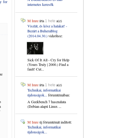
y for
internetes keresők
M Imre
írta
a(z)
1 hete
Viszlát, és kösz a halakat! -
Bezárt a BuheraBlog
(2014.04.30.)
videóhoz:
Sick Of It All - Cry for Help
(Yours Truly | 2000.) Find a
fault! Cut...
he
M Imre
írta
a(z)
1 hete
Technikai, informatikai
újdonságok...
fórumtémában:
b
A Geekbench 7 használata
n
(Debian-alapú Linux ...
r
M Imre
új fórumtémát indított:
Technikai, informatikai
újdonságok...