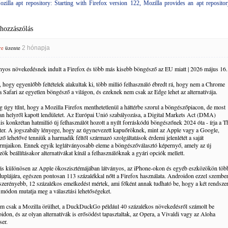
illa apt repository: Starting with Firefox version 122, Mozilla provides an apt repositor
 hozzászólás
re
üzente
2 hónapja
nyos növekedésnek indult a Firefox és több más kisebb böngésző az EU miatt | 2026 május 16.
, hogy egyenlőbb feltételek alakultak ki, több millió felhasználó ébredt rá, hogy nem a Chrome
a Safari az egyetlen böngésző a világon, és ezeknek nem csak az Edge lehet az alternatívája.
g úgy tűnt, hogy a Mozilla Firefox menthetetlenül a háttérbe szorul a böngészőpiacon, de most
lan helyről kapott lendületet. Az Európai Unió szabályozása, a Digital Markets Act (DMA)
is konkrétan hatmillió új felhasználót hozott a nyílt forráskódú böngészőnek 2024 óta - írja a T
ter. A jogszabály lényege, hogy az úgynevezett kapuőröknek, mint az Apple vagy a Google,
ző lehetővé tenniük a harmadik féltől származó szolgáltatások érdemi jelenlétét a saját
ormjaikon. Ennek egyik leglátványosabb eleme a böngészőválasztó képernyő, amely az új
ök beállításakor alternatívákat kínál a felhasználóknak a gyári opciók mellett.
ás különösen az Apple ökoszisztémájában látványos, az iPhone-okon és egyéb eszközökön töb
duplájára, egészen pontosan 113 százalékkal nőtt a Firefox használata. Androidon ezzel szembe
 szerényebb, 12 százalékos emelkedést mértek, ami főként annak tudható be, hogy a két rendsze
ő módon mutatja meg a választási lehetőségeket.
m csak a Mozilla örülhet, a DuckDuckGo például 40 százalékos növekedésről számolt be
idon, és az olyan alternatívák is erősödést tapasztaltak, az Opera, a Vivaldi vagy az Aloha
er.