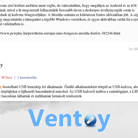
tozás első körben mobilon ment végbe, de valószínűtlen, hogy megálljon az Android és az iOS
ainál, mivel a itt megszerzett felhasználók hosszabb távon a desktopos tevékenységük során is
hetnek új kedvenc böngészőjükre. A Mozilla számára ez különösen fontos időszakban jött. A cé
g megszüntette a támogatást a régebbi Windows-verziókon, és egyre aktívabban szólal fel a nyí
net védelmében is.
://www.pcwplus.hu/pcwlite/eu-europai-unio-bongeszo-mozilla-firefox-382246.html
Továb
oy
|
M Imre
|
1 hozzászólás
y
bootolható USB lemezkép író alkalmazás. Önálló alkalmazásként települ
az USB-kulcsra, ah
 képfájlokat a fájlkezelő használatával másolod. Az USB-kulcsról indítva a számítógépet, a 
hasonlóan láthatóak és indíthatóak bemásolt rendszerek.