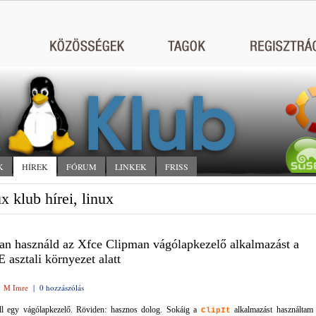
K
HÍREK
FÓRUM
LINKEK
FRISS
x klub hírei, linux
n használd az Xfce Clipman vágólapkezelő alkalmazást a
asztali környezet alatt
|
M Imre
|
0 hozzászólás
ll egy vágólapkezelő. Röviden: hasznos dolog. Sokáig a
alkalmazást használtam
ClipIt