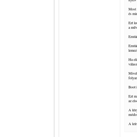
Most 
és min
Ezt l
a műve
Ezután
Ezutá
lemez
Ha el
válas
Mivel
folya
Boot 
Ezt m
az els
A lén
módon
A leí