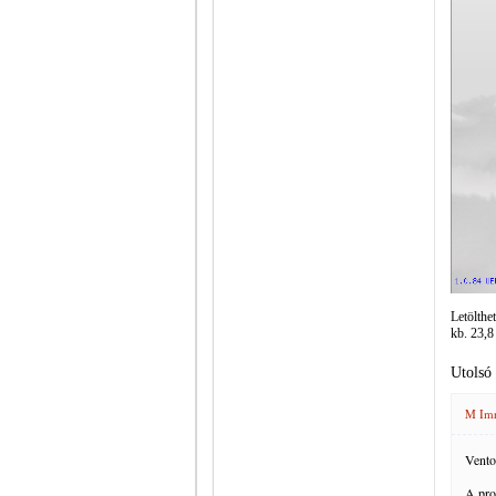
Letölthe
kb. 23,8
Utolsó
M Im
Ventoy
A pro