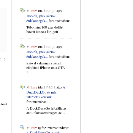
M Imre
írta
a(z)
1 napja
Játékok, játék akciók,
érdekességek...
fórumtémában:
Több mint 100 ezer dollárt
hozott össze a kirúgott ...
M Imre
írta
a(z)
1 napja
Játékok, játék akciók,
érdekességek...
fórumtémában:
b
Szóval valakinek sikerült
elindítani iPhone-on a GTA
5...
M Imre
írta
a(z)
A
1 napja
DuckDuckGo és más
internetes keresők
fórumtémában:
 azok
A DuckDuckGo feltalálta az
anti- okosszemüveget, az ...
M Imre
új fórumtémát indított:
A DuckDuckGo és más