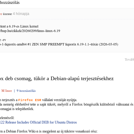
 hozzászólás
re
üzente
4 hónapja
lent a 6.19-es Linux kernel
://hup.hu/cikkek/20260209/linus-linux-6.19
 -rv
6-1-liquorix-amd64 #1 ZEN SMP PREEMPT liquorix 6.19-1.1~trixie (2026-03-05)
Továb
ox deb csomag, tükör a Debian-alapú terjesztésekhez
|
M Imre
|
9 hozzászólás
 terjesztés a
vállalati verzióját nyújtja.
Firefox ESR
a nemrég elérhetővé tette a saját tükrét, melyről a Firefox böngészők különböző változatai és
somagjai is telepíthetőek.
elentésről:
122 Release Includes Official DEB for Ubuntu Distros
n a Debian Firefox Wiki-n is megjelent az új tükörre vonatkozó rész: