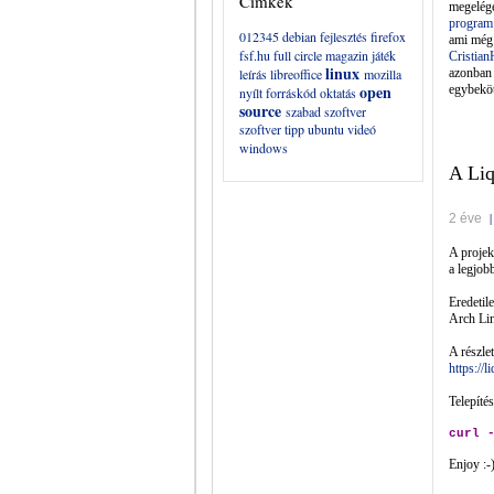
Címkék
megelég
program 
012345
debian
fejlesztés
firefox
ami még 
fsf.hu
full circle magazin
játék
Cristia
linux
leírás
libreoffice
mozilla
azonban
open
egybeköt
nyílt forráskód
oktatás
source
szabad szoftver
szoftver
tipp
ubuntu
videó
windows
A Liq
2 éve
A projek
a legjob
Eredetil
Arch Lin
A részle
https://l
Telepíté
curl 
Enjoy :-