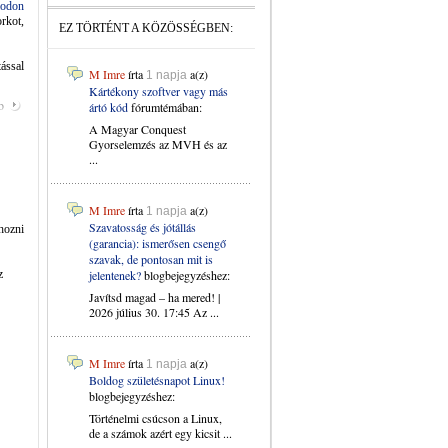
iodon
rkot,
EZ TÖRTÉNT A KÖZÖSSÉGBEN:
ással
M Imre
írta
a(z)
1 napja
Kártékony szoftver vagy más
b
ártó kód
fórumtémában:
A Magyar Conquest
Gyorselemzés az MVH és az
...
M Imre
írta
a(z)
1 napja
Szavatosság és jótállás
ihozni
(garancia): ismerősen csengő
szavak, de pontosan mit is
z
jelentenek?
blogbejegyzéshez:
Javítsd magad – ha mered! |
2026 július 30. 17:45 Az ...
M Imre
írta
a(z)
1 napja
Boldog születésnapot Linux!
blogbejegyzéshez:
Történelmi csúcson a Linux,
de a számok azért egy kicsit ...