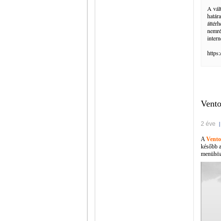
A vál
határ
áttér
nemré
inter
https
Vent
2 éve
A
Vento
később a
menühöz 