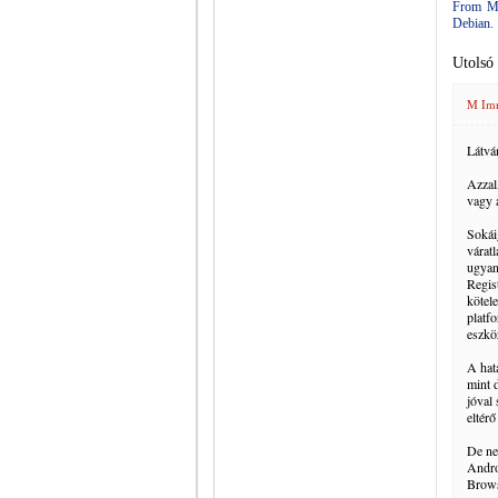
From Moz
Debian.
Utolsó
M Im
Látvá
Azzal
vagy 
Sokái
várat
ugyan
Regis
kötele
platf
eszköz
A hat
mint 
jóval
eltér
De ne
Andro
Brows