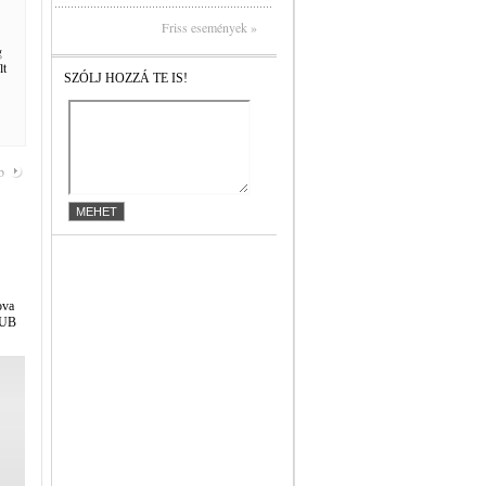
Friss események »
g
lt
SZÓLJ HOZZÁ TE IS!
b
ova
GRUB