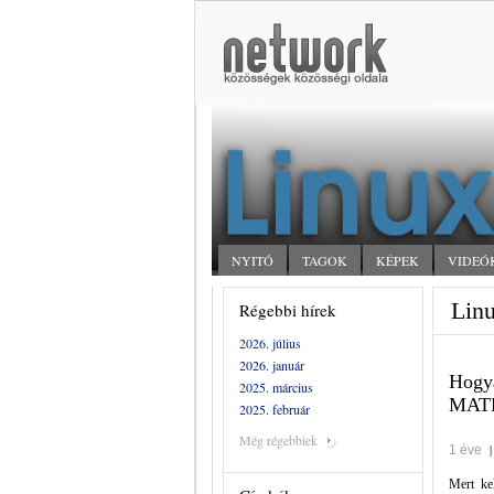
NYITÓ
TAGOK
KÉPEK
VIDEÓ
Linu
Régebbi hírek
2026. július
2026. január
Hogya
2025. március
MATE 
2025. február
Még régebbiek
1 éve
Mert ke