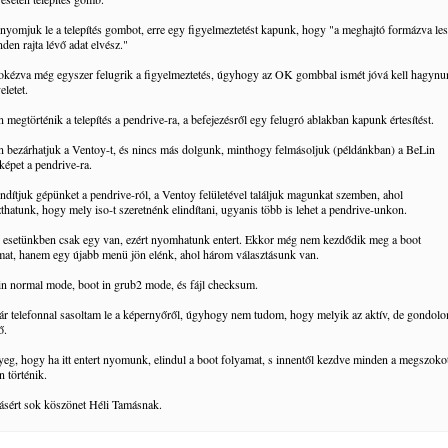
nyomjuk le a telepítés gombot, erre egy figyelmeztetést kapunk, hogy "a meghajtó formázva les
den rajta lévő adat elvész."
eokézva még egyszer felugrik a figyelmeztetés, úgyhogy az OK gombbal ismét jóvá kell hagyn
letet.
 megtörténik a telepítés a pendrive-ra, a befejezésről egy felugró ablakban kapunk értesítést.
n bezárhatjuk a Ventoy-t, és nincs más dolgunk, minthogy felmásoljuk (példánkban) a BeLin
képet a pendrive-ra.
indítjuk gépünket a pendrive-ról, a Ventoy felületével találjuk magunkat szemben, ahol
zthatunk, hogy mely iso-t szeretnénk elindítani, ugyanis több is lehet a pendrive-unkon.
 esetünkben csak egy van, ezért nyomhatunk entert. Ekkor még nem kezdődik meg a boot
mat, hanem egy újabb menü jön elénk, ahol három választásunk van.
in normal mode, boot in grub2 mode, és fájl checksum.
ár telefonnal sasoltam le a képernyőről, úgyhogy nem tudom, hogy melyik az aktív, de gondol
ő.
yeg, hogy ha itt entert nyomunk, elindul a boot folyamat, s innentől kezdve minden a megszoko
 történik.
rásért sok köszönet Héli Tamásnak.