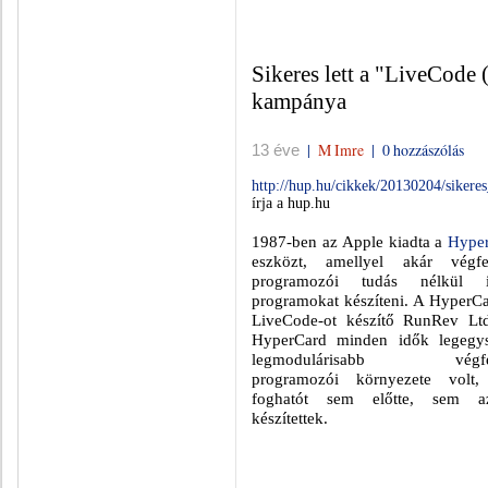
Sikeres lett a "LiveCode 
kampánya
|
M Imre
|
0 hozzászólás
13 éve
http://hup.hu/cikkek/20130204/sikere
írja a hup.hu
1987-ben az Apple kiadta a
Hype
eszközt, amellyel akár végfe
programozói tudás nélkül 
programokat készíteni. A HyperCa
LiveCode-ot készítő RunRev Ltd
HyperCard minden idők legegy
legmodulárisabb végfelh
programozói környezete volt,
foghatót sem előtte, sem 
készítettek.