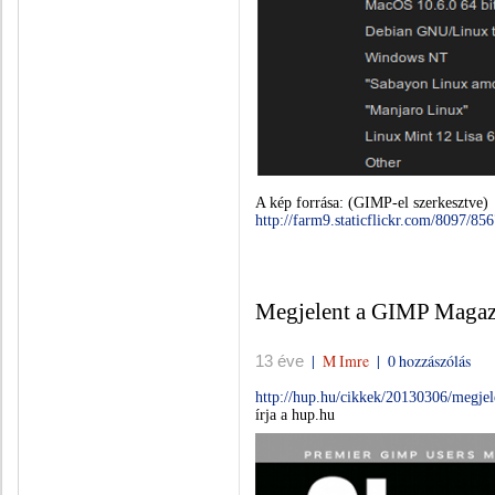
A kép forrása: (GIMP-el szerkesztve)
http://farm9.staticflickr.com/8097/
Megjelent a GIMP Magazi
|
M Imre
|
0 hozzászólás
13 éve
http://hup.hu/cikkek/20130306/megj
írja a hup.hu