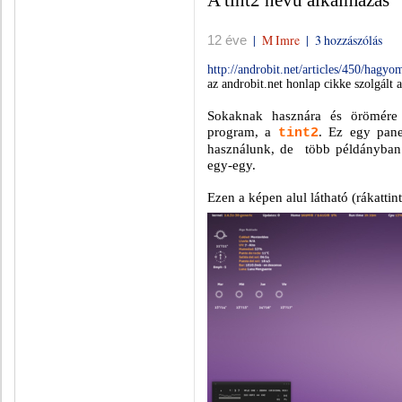
A tint2 nevű alkalmazás
|
M Imre
|
3 hozzászólás
12 éve
http://androbit.net/articles/450/hagy
az androbit.net honlap cikke szolgált a
Sokaknak hasznára és örömére l
program,
a
. Ez egy pane
tint2
használunk, de több példányban is 
egy-egy.
Ezen a képen alul látható (rákatt