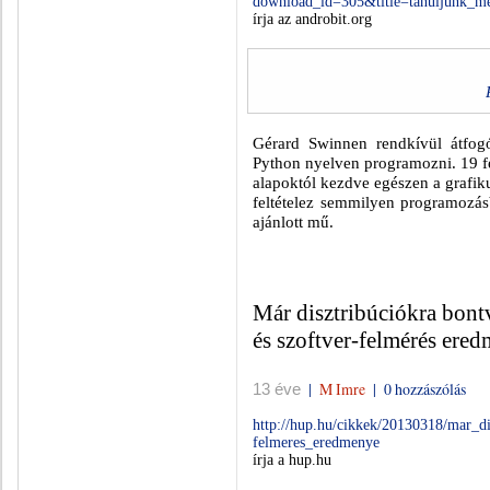
download_id=305&title=tanuljunk_m
írja az androbit.org
Gérard Swinnen rendkívül átfog
Python nyelven programozni. 19 fe
alapoktól kezdve egészen a grafi
feltételez semmilyen programozás
ajánlott mű.
Már disztribúciókra bontv
és szoftver-felmérés ere
|
M Imre
|
0 hozzászólás
13 éve
http://hup.hu/cikkek/20130318/mar_di
felmeres_eredmenye
írja a hup.hu