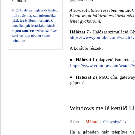
Címkék
012345
debian
fejlesztés
firefox
A sorozat utolsó részében mutatok
full circle magazin
informatika
Windowson hálózati eszközök nélkü
linux
játék
leírás
libreoffice
lehet gyakorolni.
mozilla
nyílt forráskód
oktatás
open source
szabad szoftver
Hálózat 7
/ Hálózat szimuláció GN
szoftver
tipp
ubuntu
videó
https://www.youtube.com/watch
windows
A korábbi részek:
Hálózat 1
(alapvető ismeretek,
https://www.youtube.com/watc
Hálózat 2
( MAC cím, gateway, 
gépen?
Windows mellé kerülő L
|
M Imre
|
0 hozzászólás
8 éve
Ha a gépeden már telepítve va