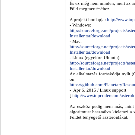
És ez még nem minden, mert az ame
Föld megmentéséhez.
A projekt honlapja:
http://www.top
- Windows:
http://sourceforge.net/projects/as
Installer.tar/download
- Mac:
http://sourceforge.net/projects/as
Installer.tar/download
- Linux (egyelőre Ubuntu):
http://sourceforge.net/projects/as
Installer.tar/download
Az alkalmazás forráskódja nyílt (O
on:
https://github.com/PlanetaryReso
-
Apr 6, 2015 / Linux support
[
http://www.topcoder.com/asteroid
Az eszköz pedig nem más, mint e
algoritmust használva kielemzi a vi
Földet fenyegető aszteroidákat.