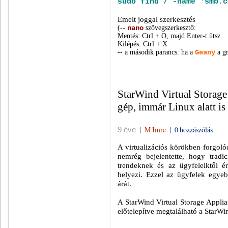
sudo find / -name 'smb.c
Emelt joggal szerkesztés
(--
szövegszerkesztő:
nano
Mentés: Ctrl + O, majd Enter-t ütsz
Kilépés: Ctrl + X
-- a második parancs: ha a
a gr
Geany
StarWind Virtual Storage
gép, immár Linux alatt is
|
M Imre
|
0 hozzászólás
9 éve
A virtualizációs körökben forgoló
nemrég bejelentette, hogy tradi
trendeknek és az ügyfeleiktől é
helyezi. Ezzel az ügyfelek egye
árát.
A StarWind Virtual Storage Appli
előtelepítve megtalálható a StarWi