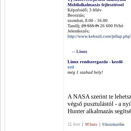
Mobilalkalmazás fejlesztéssel
Képzésidő; 3 félév
Beosztás;
szombat, 8.00 - 16.00
Tandíj;
29 555 Ft
26 600 Ft/hó
Jelentkezés;
http://www.keksuli.com/jellap.ph
-- Linux
Linux rendszergazda - kezdő
esti
még 1 szabad hely!
A NASA szerint te lehetsz
végső pusztulástól - a ny
Hunter alkalmazás segíts
|
M Imre
|
0 hozzászólás
11 éve