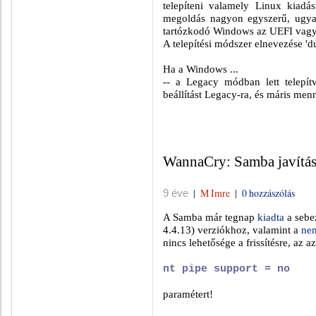
telepíteni valamely Linux kiadá
megoldás nagyon egyszerű, ugya
tartózkodó Windows az UEFI vagy 
A telepítési módszer elnevezése 'du
Ha a Windows ...
-- a Legacy módban lett telepí
beállítást Legacy-ra, és máris menni
WannaCry: Samba javítá
|
M Imre
|
0 hozzászólás
9 éve
A Samba már tegnap
kiadta
a sebez
4.4.13) verziókhoz, valamint a
nem
nincs lehetősége a frissítésre, az a
nt pipe support = no
paramétert!