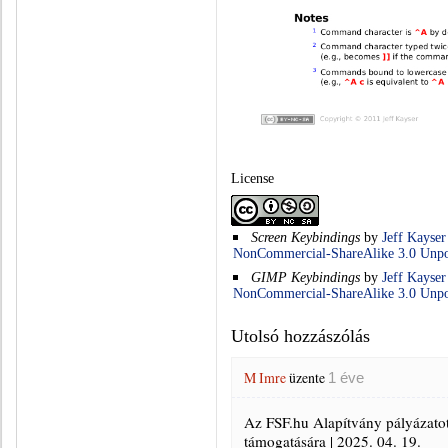
License
Screen Keybindings
by
Jeff Kayser
NonCommercial-ShareAlike 3.0 Unpo
GIMP Keybindings
by
Jeff Kayser
NonCommercial-ShareAlike 3.0 Unpo
Utolsó hozzászólás
M Imre
üzente
1 éve
Az FSF.hu Alapítvány pályázato
támogatására | 2025. 04. 19.