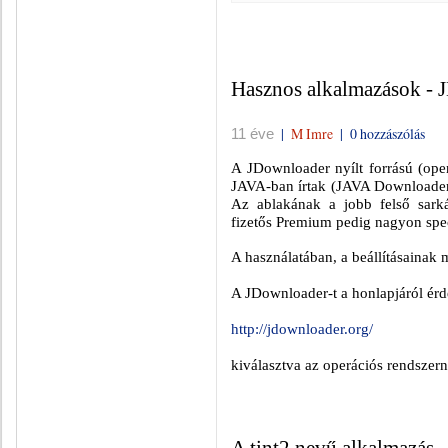
Hasznos alkalmazások - 
|
M Imre
|
0 hozzászólás
11 éve
A JDownloader nyílt forrású (ope
JAVA-ban írtak (JAVA Downloader)
Az ablakának a jobb felső sarká
fizetős Premium pedig nagyon speci
A használatában, a beállításainak
A JDownloader-t a honlapjáról érde
http://jdownloader.org/
kiválasztva az operációs rendszern