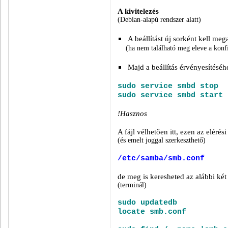
A kivitelezés
(Debian-alapú rendszer alatt)
A beállítást új sorként kell meg
(ha nem található meg eleve a konf
Majd a beállítás érvényesítéséh
sudo service smbd stop
sudo service smbd start
!Hasznos
A fájl vélhetően itt, ezen az elérés
(és emelt joggal szerkeszthető)
/etc/samba/smb.conf
de meg is keresheted az alábbi ké
(terminál)
sudo updatedb
locate smb.conf