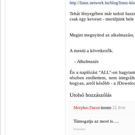
http://linux.network.hu/blog/linux-kl
Tehát lényegében már tudod haszn
csak egy keveset - merüljünk bele a
Megint megnyitod az alkalmazást, é
A menüi a következők.
- Alkalmazás
Én a naplózást "ALL"-on hagytam 
részben említettem, nem integrál
hogyan, arról később - a JDownloa
Utolsó hozzászólás
Morphus Daren
üzente
11 éve
Támogatja az most is.....
Előzmény