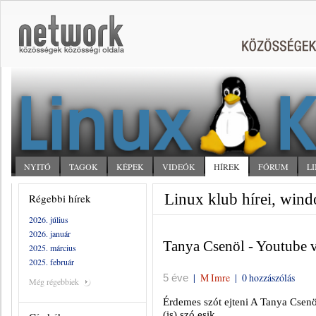
NYITÓ
TAGOK
KÉPEK
VIDEÓK
HÍREK
FÓRUM
L
Linux klub hírei, win
Régebbi hírek
2026. július
2026. január
Tanya Csenöl - Youtube v
2025. március
2025. február
|
M Imre
|
0 hozzászólás
5 éve
Még régebbiek
Érdemes szót ejteni A Tanya Csenö
(is) szó esik.