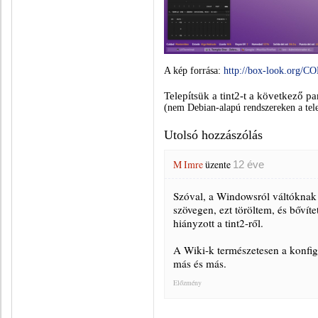
A kép forrása:
http://box-look.org/
Telepítsük a tint2-t a következő pa
(nem Debian-alapú rendszereken a tele
Utolsó hozzászólás
M Imre
üzente
12 éve
Szóval, a Windowsról váltóknak i
szövegen, ezt töröltem, és bővít
hiányzott a tint2-ről.
A Wiki-k természetesen a konfigu
más és más.
Előzmény