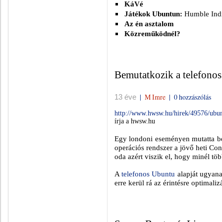
KáVé
Játékok Ubuntun:
Humble Ind
Az én asztalom
Közreműködnél?
Bemutatkozik a telefonos
|
M Imre
|
0 hozzászólás
13 éve
http://www.hwsw.hu/hirek/49576/ubun
írja a hwsw.hu
Egy londoni eseményen mutatta be
operációs rendszer a jövő heti Co
oda azért viszik el, hogy minél tö
A
telefonos Ubuntu
alapját ugyanaz
erre kerül rá az érintésre optimalizá