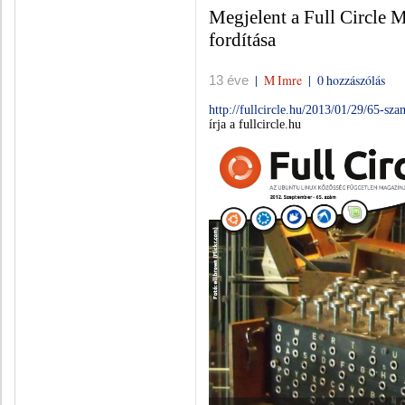
Megjelent a Full Circle
fordítása
|
M Imre
|
0 hozzászólás
13 éve
http://fullcircle.hu/2013/01/29/65-sza
írja a fullcircle.hu