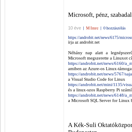
Microsoft, pénz, szabada
|
M Imre
|
0 hozzászólás
10 éve
https://androbit.net/news/6175/micro
írja az androbit.net
Néhány nap alatt a legnépszer
Microsoft megszerette a Linuxot
cí
https://androbit.net/news/6160/a_
amiben az Azure-os Linux-támogat
https://androbit.net/news/5767/saj
a
Visual Studio Code
for Linux
https://androbit.net/mini/1135/v
és a linux-szos Raspberry Pi szá
https://androbit.net/news/6148/a
a Microsoft SQL Server for Linux b
A Kék-Suli Oktatóközpon