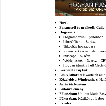
Hírek
Parancsolj és uralkodj:
Guild 
Hogyanok:
Programozzunk Pythonban – 
LibreOffice – 18. rész
Titkosítás hozzáadása
Videószerkesztés Kdenlive-va
Inkscape – 5. rész
Webfejlesztés – 3. rész – C
Hogyan írjunk a Full Circle-
Kérdezd az új fiút!
Linux labor:
A Kwartzlab alkot
Közelebb a Windowshoz:
Háló
Az én történetem
Különvélemény
Fókuszban:
Ubuntu Made Eas
Fókuszban:
Kézikönyv Labor
Levelek