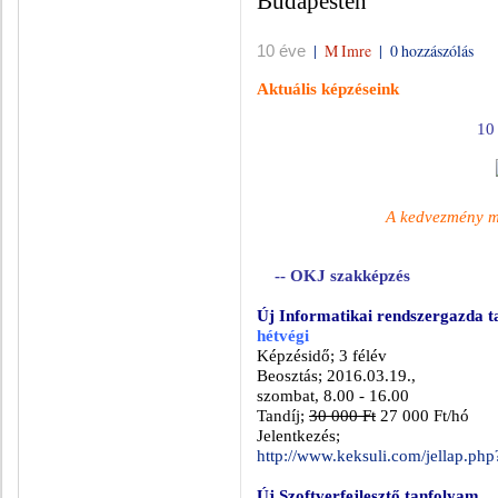
Budapesten
|
M Imre
|
0 hozzászólás
10 éve
Aktuális képzéseink
10
A kedvezmény m
-- OKJ szakképzés
Új Informatikai rendszergazda 
hétvégi
Képzésidő; 3 félév
Beosztás; 2016.03.19.,
szombat, 8.00 - 16.00
Tandíj;
30 000 Ft
27 000 Ft/hó
Jelentkezés;
http://www.keksuli.com/jellap.ph
Új Szoftverfejlesztő tanfolyam