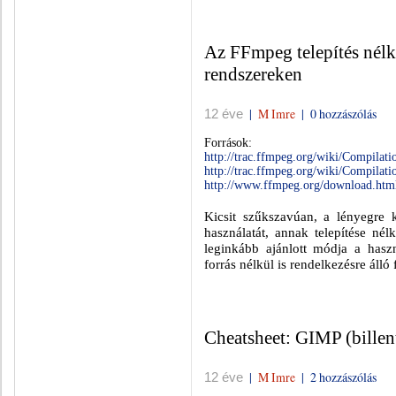
Az FFmpeg telepítés nélk
rendszereken
|
M Imre
|
0 hozzászólás
12 éve
Források:
http://trac.ffmpeg.org/wiki/Compilat
http://trac.ffmpeg.org/wiki/Compilat
http://www.ffmpeg.org/download.htm
Kicsit szűkszavúan, a lényegre
használatát, annak telepítése nél
leginkább ajánlott módja a haszn
forrás nélkül is rendelkezésre áll
Cheatsheet: GIMP (billen
|
M Imre
|
2 hozzászólás
12 éve