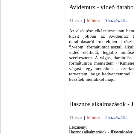
Avidemux - videó darabolá
|
M Imre
|
0 hozzászólás
11 éve
Az első rész elkészítése után be
kicsit jobban az Avidemux to
darabolásáról írok ebben a rés
".webm" formátumot asztali alkalm
videó elérhető, legjobb minősé
szerkesztem. A vágás, darabolás
formátumba mentettem ("Kimenet"
vágást - egy menetben - a szerke
terveztem, hogy kedvencemmel,
készítek menükkel majd.
Hasznos alkalmazások - J
|
M Imre
|
2 hozzászólás
11 éve
Előzmény:
Hasznos alkalmazások - JDownloader