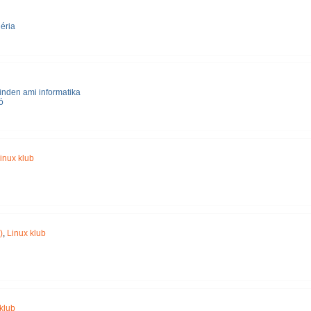
éria
nden ami informatika
ó
inux klub
)
,
Linux klub
klub