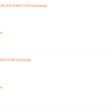
ORLÓ INTERNETEZŐK közössége
ja
RNETEZŐK közössége
ja