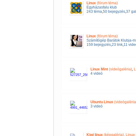
Linux
(fórum téma)
Egyházasfalu klub
243 téma
,
50 bejegyzés
,
37 gal
Linux
(fórum téma)
Számítógép Barátok Klubja-mi
159 bejegyzés
,
23 link
,
11 vide
Linux Mint
(videógaléria)
,
L
4 videó
Ubuntu Linux
(videógaléria
3 videó
Kiwi linux
(képgaléria)
,
Linux 