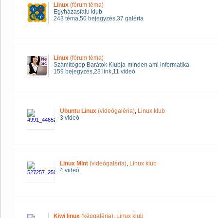
Linux
(fórum téma)
Egyházasfalu klub
243 téma
,
50 bejegyzés
,
37 galéria
Linux
(fórum téma)
Számítógép Barátok Klubja-minden ami informatika
159 bejegyzés
,
23 link
,
11 videó
Ubuntu Linux
(videógaléria)
,
Linux klub
3 videó
Linux Mint
(videógaléria)
,
Linux klub
4 videó
Kiwi linux
(képgaléria)
,
Linux klub