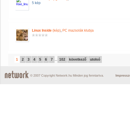
5 kép
Linux Inside
(kép)
,
PC mazsolák klubja
1
2
3
4
5
6
7
...
102
következő
utolsó
© 2007 Copyright Network.hu Minden jog fenntartva.
Impress