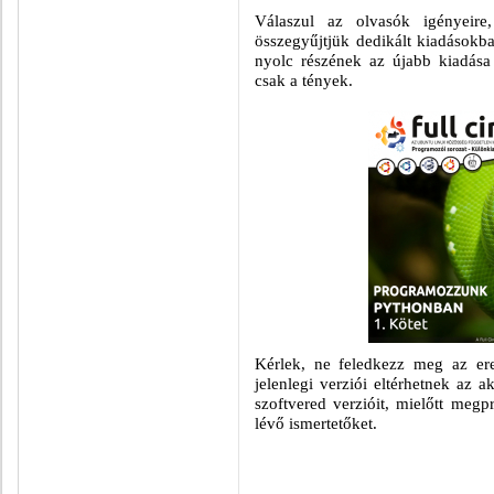
Válaszul az olvasók igényeire,
összegyűjtjük dedikált kiadások
nyolc részének az újabb kiadása
csak a tények.
Kérlek, ne feledkezz meg az ere
jelenlegi verziói eltérhetnek az a
szoftvered verzióit, mielőtt meg
lévő ismertetőket.