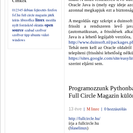
Címkék
Oracle Java is (mely egy ideje a
012345
debian
fejlesztés
firefox
azonnal megkapjuk ezt a biztonsági
fsf.hu
full circle magazin
játék
linux
leírás
libreoffice
mozilla
A megoldás egy szkript a duinsoft 
open
nyílt forráskód
oktatás
frissíti a rendszeren levő j
source
szabad szoftver
(automatikusan, a frissítések alk
szoftver
tipp
ubuntu
videó
Java is a lehető legújabb verzióra, 
windows
http://www.duinsoft.nl/packages.p
Tehát nem kell az Oracle oldalról 
telepíteni (frissítési lehetőség nél
https://sites.google.com/site/easyli
szerint eljárni sem.
Programozzunk Pythonban:
Full Circle Magazin külö
|
M Imre
|
0 hozzászólás
13 éve
http://fullcircle.hu/
írja a fullcircle.hu
(
blaselinux
)