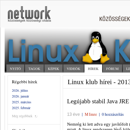
NYITÓ
TAGOK
KÉPEK
VIDEÓK
HÍREK
FÓRUM
L
Linux klub hírei - 201
Régebbi hírek
2026. július
2026. január
Legújabb stabil Java JRE 
2025. március
2025. február
|
M Imre
|
0 hozzászólás
13 éve
Még régebbiek
Nemrég ki lett adva egy javítófolt
miatt. A linux rendszeren lévő küls