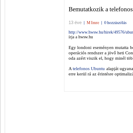
Bemutatkozik a telefonos
|
M Imre
|
0 hozzászólás
13 éve
http://www.hwsw.hu/hirek/49576/ubun
írja a hwsw.hu
Egy londoni eseményen mutatta be
operációs rendszer a jövő heti Co
oda azért viszik el, hogy minél tö
A
telefonos Ubuntu
alapját ugyanaz
erre kerül rá az érintésre optimalizá