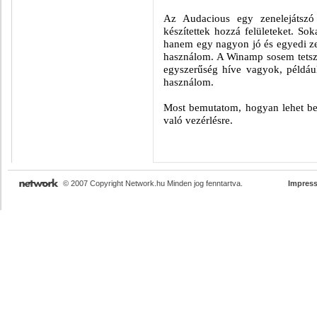
Az Audacious egy zenelejátszó 
készítettek hozzá felületeket. So
hanem egy nagyon jó és egyedi ze
használom. A Winamp sosem tetszet
egyszerűség híve vagyok, példáu
használom.
Most bemutatom, hogyan lehet beál
való vezérlésre.
© 2007 Copyright Network.hu Minden jog fenntartva.
Impres