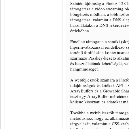
Szintén újdonság a Firefox 128-b
támogatása a videó streaming old
böngészés módban, a több szöveg
támogatása, valamint a DNS ala
használatakor a DNS-lekérdezése
érdekében.
Emellett támogatja a saraiki (skr)
hiperhivatkozással rendelkező s
történő fordítását a kontextusme
származó Passkey-kezelő alkalm
és használatának lehetőségét, v
hangminőséget.
A webfejlesztők számára a Firef
tulajdonságok és értékek API-t,
ArrayBuffers és a Growable Shar
teszi egy ArrayBuffer méretének 
kellene kiosztani és adatokat má
Továbbá a webfejlesztők támoga
metódushoz, hogy az alkalmazás
tárgyalását, valamint a CSS-sza