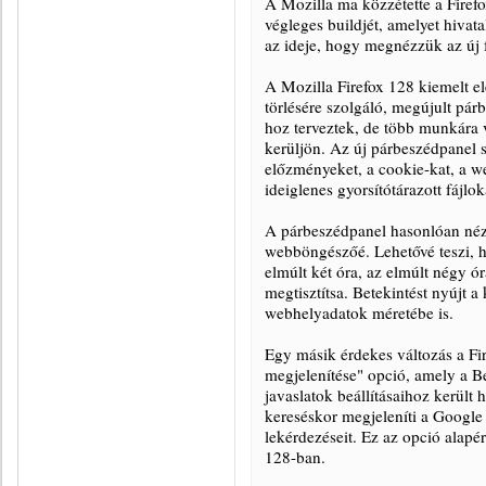
A Mozilla ma közzétette a Firef
végleges buildjét, amelyet hivata
az ideje, hogy megnézzük az új f
A Mozilla Firefox 128 kiemelt el
törlésére szolgáló, megújult pár
hoz terveztek, de több munkára 
kerüljön. Az új párbeszédpanel 
előzményeket, a cookie-kat, a w
ideiglenes gyorsítótárazott fájlo
A párbeszédpanel hasonlóan néz
webböngészőé. Lehetővé teszi, h
elmúlt két óra, az elmúlt négy ó
megtisztítsa. Betekintést nyújt 
webhelyadatok méretébe is.
Egy másik érdekes változás a Fi
megjelenítése" opció, amely a B
javaslatok beállításaihoz került
kereséskor megjeleníti a Google 
lekérdezéseit. Ez az opció alapé
128-ban.