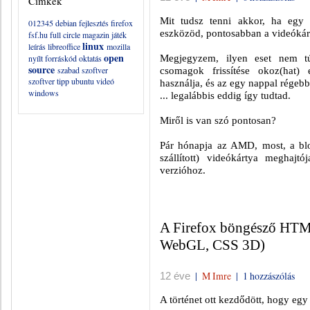
Címkék
Mit tudsz tenni akkor, ha egy 
012345
debian
fejlesztés
firefox
eszközöd, pontosabban a videók
fsf.hu
full circle magazin
játék
linux
leírás
libreoffice
mozilla
open
Megjegyzem, ilyen eset nem t
nyílt forráskód
oktatás
source
szabad szoftver
csomagok frissítése okoz(hat) 
szoftver
tipp
ubuntu
videó
használja, és az egy nappal régebb
windows
... legalábbis eddig így tudtad.
Miről is van szó pontosan?
Pár hónapja az AMD, most, a blog
szállított) videókártya meghajt
verzióhoz.
A Firefox böngésző HTM
WebGL, CSS 3D)
|
M Imre
|
1 hozzászólás
12 éve
A történet ott kezdődött, hogy egy