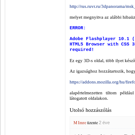
http://rus.ruvr.ru/3dpanorama/msk
melyet megnyitva az alábbi hibaüz
ERROR:
Adobe Flashplayer 10.1 (
HTML5 Browser with CSS 3
required!
Ez egy 3D-s oldal, több ilyet készí
Az igazsághoz hozzátartozik, hog
https://addons.mozilla.org/hu/fire
alapértelmezetten tiltom például
látogatott oldalakon.
Utolsó hozzászólás
M Imre
üzente
2 éve