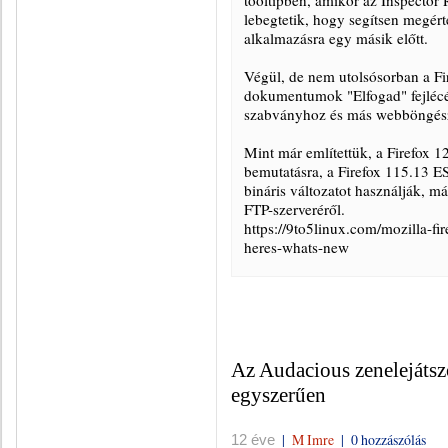
tooltipben, amikor az Inspector 
lebegtetik, hogy segítsen megért
alkalmazásra egy másik előtt.
Végül, de nem utolsósorban a Fi
dokumentumok "Elfogad" fejlécé
szabványhoz és más webböngés
Mint már említettük, a Firefox 1
bemutatásra, a Firefox 115.13 ES
bináris változatot használják, má
FTP-szerveréről.
https://9to5linux.com/mozilla-fi
heres-whats-new
Az Audacious zenelejátszó
egyszerűen
|
M Imre
|
0 hozzászólás
12 éve