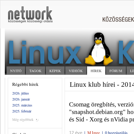
NYITÓ
TAGOK
KÉPEK
VIDEÓK
HÍREK
FÓRUM
L
Linux klub hírei - 2014
Régebbi hírek
2026. július
2026. január
Csomag öregbítés, verziór
2025. március
"snapshot.debian.org" ho
2025. február
és Sid - Xorg és nVidia 
Még régebbiek
|
M Imre
|
0 hozzászólás
12 éve