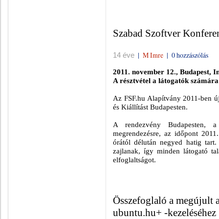
Szabad Szoftver Konferen
|
M Imre
|
0 hozzászólás
14 éve
2011. november 12., Budapest, I
A résztvétel a látogatók számára 
Az FSF.hu Alapítvány 2011-ben új
és Kiállítást Budapesten.
A rendezvény Budapesten,
megrendezésre, az időpont 2011.
órától délután negyed hatig tart
zajlanak, így minden látogató ta
elfoglaltságot.
Összefoglaló a megújult a
ubuntu.hu+ -kezeléséhez