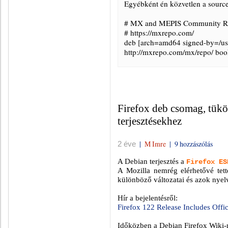
Egyébként én közvetlen a sources
# MX and MEPIS Community Re
# https://mxrepo.com/
deb [arch=amd64 signed-by=/us
http://mxrepo.com/mx/repo/ bo
Firefox deb csomag, tükö
terjesztésekhez
|
M Imre
|
9 hozzászólás
2 éve
A Debian terjesztés a
Firefox ES
A Mozilla nemrég elérhetővé tett
különböző változatai és azok nyelv
Hír a bejelentésről:
Firefox 122 Release Includes Offi
Időközben a Debian Firefox Wiki-n