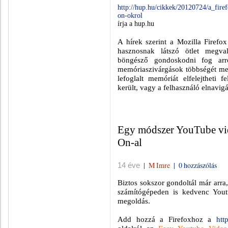
http://hup.hu/cikkek/20120724/a_fir
on-okrol
írja a hup.hu
A hírek szerint a Mozilla Firefo
hasznosnak látszó ötlet megval
böngésző gondoskodni fog arró
memóriaszivárgások többségét me
lefoglalt memóriát elfelejtheti 
került, vagy a felhasználó elnavigá
Egy módszer YouTube vid
On-al
|
M Imre
|
0 hozzászólás
14 éve
Biztos sokszor gondoltál már arra
számítógépeden is kedvenc Yout
megoldás.
Add hozzá a Firefoxhoz a
htt