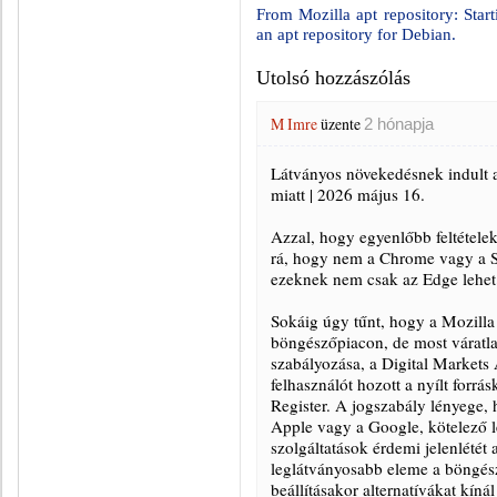
From Mozilla apt repository: Star
an apt repository for Debian.
Utolsó hozzászólás
M Imre
üzente
2 hónapja
Látványos növekedésnek indult 
miatt | 2026 május 16.
Azzal, hogy egyenlőbb feltételek 
rá, hogy nem a Chrome vagy a Sa
ezeknek nem csak az Edge lehet a
Sokáig úgy tűnt, hogy a Mozilla 
böngészőpiacon, de most váratla
szabályozása, a Digital Markets
felhasználót hozott a nyílt forr
Register. A jogszabály lényege,
Apple vagy a Google, kötelező l
szolgáltatások érdemi jelenlétét 
leglátványosabb eleme a böngés
beállításakor alternatívákat kíná