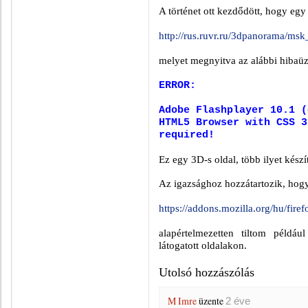
A történet ott kezdődött, hogy egy
http://rus.ruvr.ru/3dpanorama/msk
melyet megnyitva az alábbi hibaüz
ERROR:
Adobe Flashplayer 10.1 (
HTML5 Browser with CSS 3
required!
Ez egy 3D-s oldal, több ilyet készí
Az igazsághoz hozzátartozik, hog
https://addons.mozilla.org/hu/fire
alapértelmezetten tiltom például
látogatott oldalakon.
Utolsó hozzászólás
M Imre
üzente
2 éve