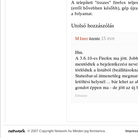
A telepített "összes" firefox telje
(erről bővebben később), gép újrai
a folyamat.
Utolsó hozzászólás
M Imre
üzente
15 éve
Hm.
A 3.6.10-es Firefox ma jött. Job
mentődtek a bejelentkezési nevei
törlődtek a listából (beállítások
Statusbar-al átmenetileg megmara
letöltési helynél ... bár lehet a
gondot éppen ma - de jött az új
Előzmény
© 2007 Copyright Network.hu Minden jog fenntartva.
Impres