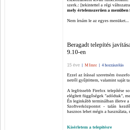
szerk.: [tekintettel a régi változatr
mely értelemszerűen a menüben f
Nem írnám le az egyes menüket...
Beragadt telepítés javítá
9.10-en
|
M Imre
|
4 hozzászólás
15 éve
Ezzel az írással szeretném összef
netről gyűjtöttem, valamint saját t
A legfrissebb Firefox telepítése s
elégített függőségek "adódtak", mel
Én leginkább terminálban illetve 
Szoftverközpontot - talán kezd
hasznos lehet mégis a használata,
Kísérletem a telepítésre