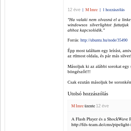
|
M Imre
|
1 hozzászólás
12 éve
"Ha valaki nem olvasná el a linke
windowsos silverlightot futtatjuk
ahhoz kapcsolódik."
Forrás:
http://ubuntu.hu/node/35490
Épp most találtam egy leírást, a
az rtlmost oldala, és pár más silver
Másoljuk ki az alábbi sorokat egy
böngészőt!!!
Csak ezután másoljuk be soronként
Utolsó hozzászólás
M Imre
üzente
12 éve
A Flash Player és a ShockWave Pl
http://fds-team.de/cms/pipelight-