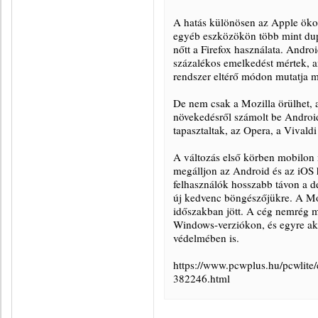
A hatás különösen az Apple öko
egyéb eszközökön több mint dup
nőtt a Firefox használata. Andr
százalékos emelkedést mértek, a
rendszer eltérő módon mutatja m
De nem csak a Mozilla örülhet,
növekedésről számolt be Androido
tapasztaltak, az Opera, a Vivald
A változás első körben mobilon 
megálljon az Android és az iOS h
felhasználók hosszabb távon a d
új kedvenc böngészőjükre. A Mo
időszakban jött. A cég nemrég m
Windows-verziókon, és egyre aktí
védelmében is.
https://www.pcwplus.hu/pcwlite/
382246.html