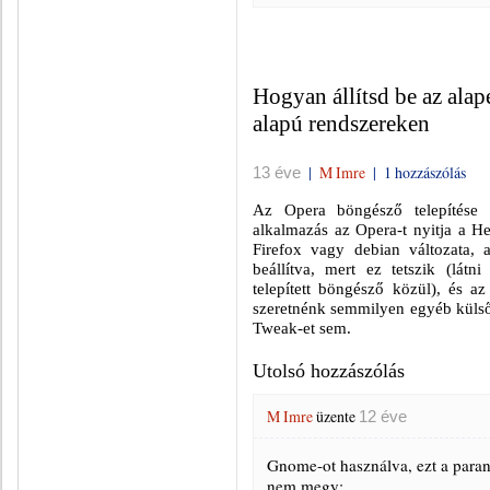
Hogyan állítsd be az ala
alapú rendszereken
|
M Imre
|
1 hozzászólás
13 éve
Az Opera böngésző telepítése 
alkalmazás az Opera-t nyitja a H
Firefox vagy debian változata, 
beállítva, mert ez tetszik (látn
telepített böngésző közül), és 
szeretnénk semmilyen egyéb külső
Tweak-et sem.
Utolsó hozzászólás
M Imre
üzente
12 éve
Gnome-ot használva, ezt a paranc
nem megy: