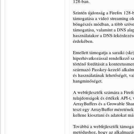
128-ban.
Szintén újdonság a Firefox 128-b
támogatása a videó streaming old
böngészés módban, a több szöveg
támogatása, valamint a DNS ala
használatakor a DNS-lekérdezése
érdekében.
Emellett támogatja a saraiki (skr)
hiperhivatkozással rendelkező s
történő fordítását a kontextusme
származó Passkey-kezelő alkalm
és használatának lehetőségét, v
hangminőséget.
A webfejlesztők számára a Firef
tulajdonságok és értékek API-t,
ArrayBuffers és a Growable Shar
teszi egy ArrayBuffer méretének 
kellene kiosztani és adatokat má
Továbbá a webfejlesztők támoga
metódushoz, hogy az alkalmazás