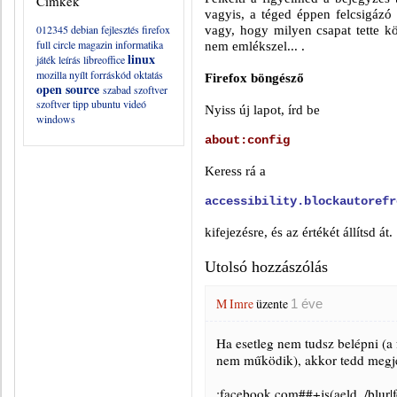
Címkék
vagyis, a téged éppen felcsigázó 
012345
debian
fejlesztés
firefox
vagy, hogy milyen csapat tette kö
full circle magazin
informatika
nem emlékszel... .
linux
játék
leírás
libreoffice
mozilla
nyílt forráskód
oktatás
Firefox böngésző
open source
szabad szoftver
szoftver
tipp
ubuntu
videó
Nyiss új lapot, írd be
windows
about:config
Keress rá a
accessibility.blockautorefr
kifejezésre, és az értékét állítsd át.
Utolsó hozzászólás
M Imre
üzente
1 éve
Ha esetleg nem tudsz belépni (a 
nem működik), akkor tedd megjeg
;facebook.com##+js(aeld, /blur|f