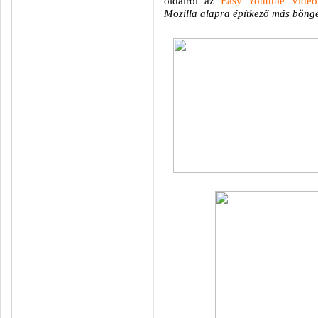
oldalról az
Easy Youtube Vide
Mozilla alapra építkező más böngés