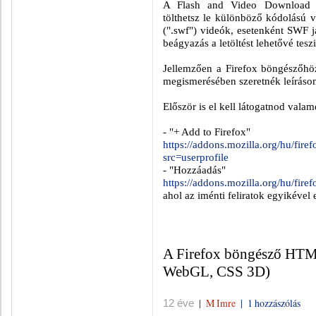
A Flash and Video Download kie
tölthetsz le különböző kódolású 
(".swf") videók, esetenként SWF já
beágyazás a letöltést lehetővé teszi
Jellemzően a Firefox böngészőhöz 
megismerésében szeretnék leíráso
Először is el kell látogatnod valam
- "+ Add to Firefox"
https://addons.mozilla.org/hu/fir
src=userprofile
- "Hozzáadás"
https://addons.mozilla.org/hu/fire
ahol az iménti feliratok egyikével 
A Firefox böngésző HTM
WebGL, CSS 3D)
|
M Imre
|
1 hozzászólás
12 éve