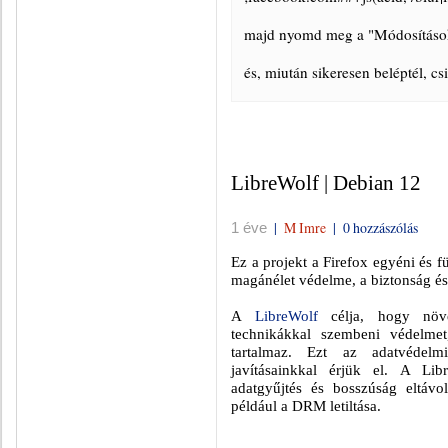
majd nyomd meg a "Módosítások
és, miután sikeresen beléptél, cs
LibreWolf | Debian 12
|
M Imre
|
0 hozzászólás
1 éve
Ez a projekt a Firefox egyéni és f
magánélet védelme, a biztonság és
A
LibreWolf
célja, hogy növel
technikákkal szembeni védelmet
tartalmaz. Ezt az adatvédelmi 
javításainkkal érjük el. A Lib
adatgyűjtés és bosszúság eltávol
például a DRM letiltása.