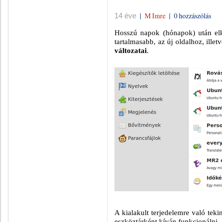
|
M Imre
|
0 hozzászólás
14 éve
Hosszú napok (hónapok) után el
tartalmasabb, az új oldalhoz, illet
változatai
.
A kialakult terjedelemre való tek
eszköztárként kíván funkcionálni.