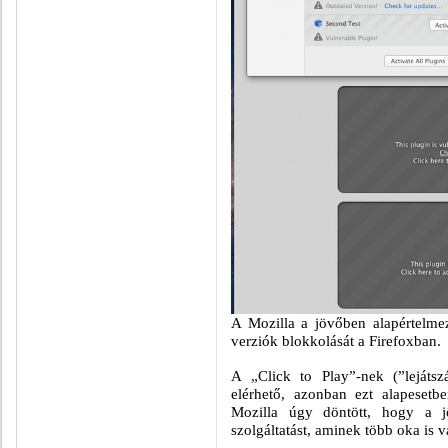
A Mozilla a jövőben alapértelmeze
verziók blokkolását a Firefoxban.
A „Click to Play”-nek (”lejátszá
elérhető, azonban ezt alapeset
Mozilla úgy döntött, hogy a jö
szolgáltatást, aminek több oka is v