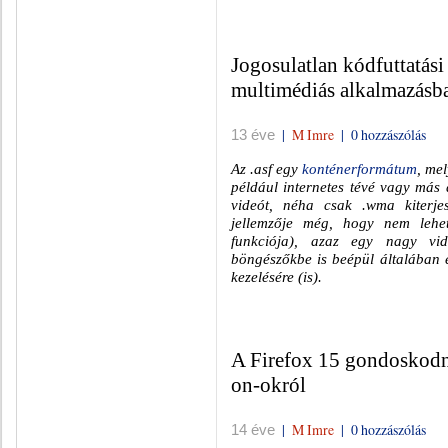
Jogosulatlan kódfuttatás
multimédiás alkalmazásb
|
M Imre
|
0 hozzászólás
13 éve
Az .asf egy
konténerformátum
, me
például internetes tévé vagy más 
videót, néha csak .wma kiterje
jellemzője még, hogy nem lehe
funkciója), azaz egy nagy vi
böngészőkbe is beépül általában 
kezelésére (is).
A Firefox 15 gondoskodn
on-okról
|
M Imre
|
0 hozzászólás
14 éve