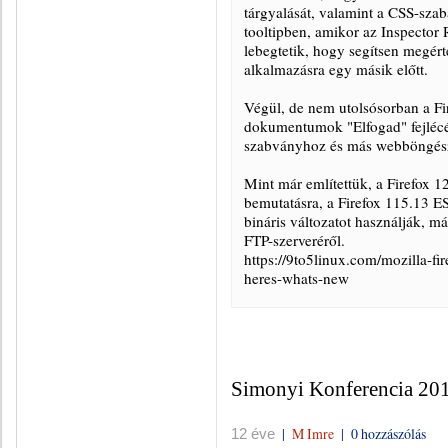
tárgyalását, valamint a CSS-sza
tooltipben, amikor az Inspector 
lebegtetik, hogy segítsen megért
alkalmazásra egy másik előtt.
Végül, de nem utolsósorban a Fi
dokumentumok "Elfogad" fejlécé
szabványhoz és más webböngés
Mint már említettük, a Firefox 1
bemutatásra, a Firefox 115.13 ES
bináris változatot használják, má
FTP-szerveréről.
https://9to5linux.com/mozilla-fi
heres-whats-new
Simonyi Konferencia 2014
|
M Imre
|
0 hozzászólás
12 éve