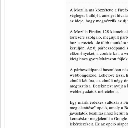
A Mozilla ma közzétette a Firef
végleges buildjét, amelyet hivata
az ideje, hogy megnézzük az új f
A Mozilla Firefox 128 kiemelt el
törlésére szolgáló, megújult pár
hoz terveztek, de több munkára 
kerüljön. Az új párbeszédpanel 
előzményeket, a cookie-kat, a w
ideiglenes gyorsítótárazott fájlo
A párbeszédpanel hasonlóan néz
webböngészőé. Lehetővé teszi, h
elmúlt két óra, az elmúlt négy ó
megtisztítsa. Betekintést nyújt 
webhelyadatok méretébe is.
Egy másik érdekes változás a Fi
megjelenítése" opció, amely a B
javaslatok beállításaihoz került
kereséskor megjeleníti a Google 
lekérdezéseit. Ez az opció alapé