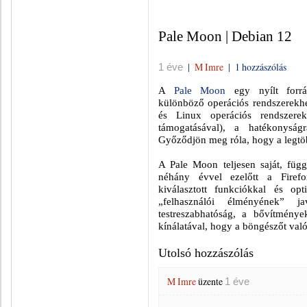
Pale Moon | Debian 12
|
M Imre
|
1 hozzászólás
1 éve
A
Pale Moon
egy nyílt forrá
különböző operációs rendszerekh
és Linux operációs rendszere
támogatásával), a hatékonyságr
Győződjön meg róla, hogy a legtö
A Pale Moon teljesen saját, függe
néhány évvel ezelőtt a Firefo
kiválasztott funkciókkal és opt
„felhasználói élményének” j
testreszabhatóság, a bővítmén
kínálatával, hogy a böngészőt való
Utolsó hozzászólás
M Imre
üzente
1 éve