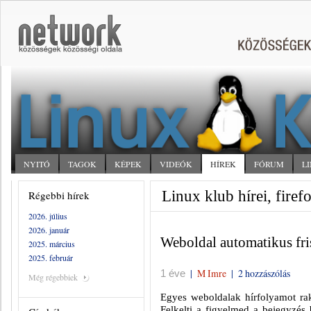
NYITÓ
TAGOK
KÉPEK
VIDEÓK
HÍREK
FÓRUM
L
Linux klub hírei, firef
Régebbi hírek
2026. július
2026. január
Weboldal automatikus fris
2025. március
2025. február
|
M Imre
|
2 hozzászólás
1 éve
Még régebbiek
Egyes weboldalak hírfolyamot rak
Felkelti a figyelmed a bejegyzés b