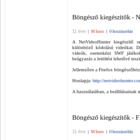
Böngésző kiegészítők - 
|
M Imre
|
0 hozzászólás
11 éve
A NetVideoHunter kiegészítő seg
különböző kódolású videókat. D
videók, esetenként SWF játékok
beágyazás a letöltést lehetővé teszi
Jellemzően a Firefox böngészőhöz 
Honlapja:
http://netvideohunter.co
A használatában, a beállításainak
Böngésző kiegészítők - 
|
M Imre
|
0 hozzászólás
11 éve