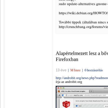
sudo update-alternatives gnom
https://wiki.debian.org/HOWTO
További tippek (általában nincs 
http://crunchbang.org/forums/v
Alapértelmezett lesz a b
Firefoxban
|
M Imre
|
0 hozzászólás
13 éve
http://androbit.org/news.php?readmo
írja az androbit.org