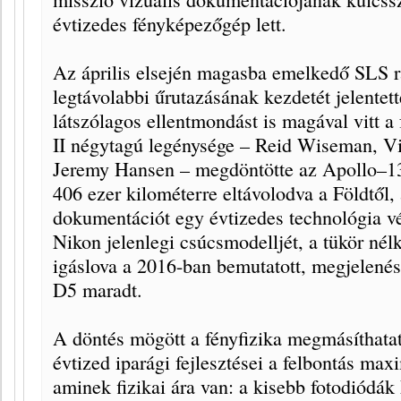
évtizedes fényképezőgép lett.
Az április elsején magasba emelkedő SLS r
legtávolabbi űrutazásának kezdetét jelentett
látszólagos ellentmondást is magával vitt a
II négytagú legénysége – Reid Wiseman, Vi
Jeremy Hansen – megdöntötte az Apollo–13 
406 ezer kilométerre eltávolodva a Földtől, 
dokumentációt egy évtizedes technológia vé
Nikon jelenlegi csúcsmodelljét, a tükör nélk
igáslova a 2016-ban bemutatott, megjelen
D5 maradt.
A döntés mögött a fényfizika megmásíthatat
évtized iparági fejlesztései a felbontás max
aminek fizikai ára van: a kisebb fotodiódák