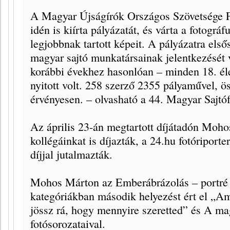
A Magyar Újságírók Országos Szövetsége Fo
idén is kiírta pályázatát, és várta a fotográ
legjobbnak tartott képeit. A pályázatra első
magyar sajtó munkatársainak jelentkezését 
korábbi évekhez hasonlóan – minden 18. éle
nyitott volt. 258 szerző 2355 pályaművel, ö
érvényesen. – olvasható a 44. Magyar Sajtó
Az április 23-án megtartott díjátadón Moho
kollégáinkat is díjazták, a 24.hu fotóriport
díjjal jutalmazták.
Mohos Márton az Emberábrázolás – portré (
kategóriákban második helyezést ért el „Am
jössz rá, hogy mennyire szeretted” és A m
fotósorozataival.