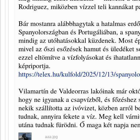
Rodriguez, miközben vízzel teli kannákat pa
Bár mostanra alábbhagytak a hatalmas erdő
Spanyolországban és Portugáliában, a spanyo
mindig az utóhatásokkal küzdenek. Most ép
mivel az őszi esőzések hamut és üledéket s
ezzel eltömítve a vízfolyásokat és ihatatlan
képriportja.
https://telex.hu/kulfold/2025/12/13/spanyol
Vilamartín de Valdeorras lakóinak már októ
hogy ne igyanak a csapvízből, és főzéshez 
nekik szállította az ivóvizet, közben arról
tudnak, annyira fekete a víz. Meg kell várni
utána tudnak fürödni. Ő maga két napja ne
aaa.jpg