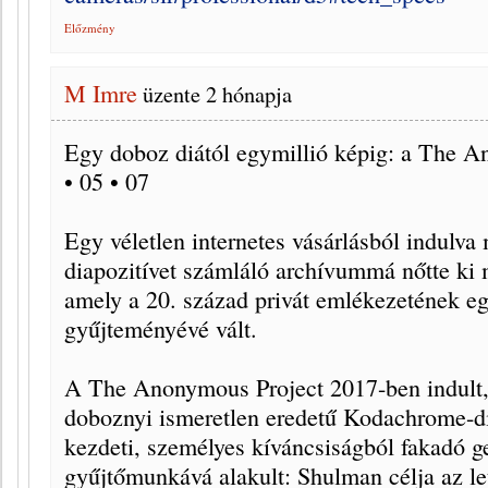
Előzmény
M Imre
üzente
2 hónapja
Egy doboz diától egymillió képig: a The An
• 05 • 07
Egy véletlen internetes vásárlásból indulva
diapozitívet számláló archívummá nőtte ki
amely a 20. század privát emlékezetének eg
gyűjteményévé vált.
A The Anonymous Project 2017-ben indult
doboznyi ismeretlen eredetű Kodachrome-diá
kezdeti, személyes kíváncsiságból fakadó g
gyűjtőmunkává alakult: Shulman célja az l