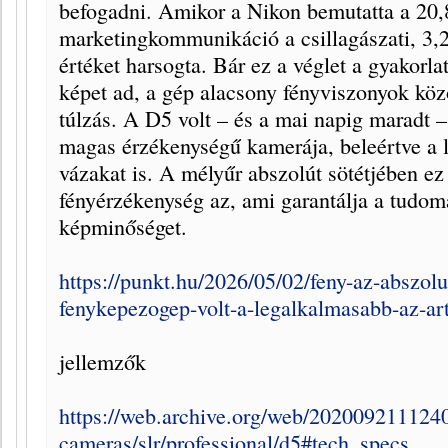
befogadni. Amikor a Nikon bemutatta a 20,
marketingkommunikáció a csillagászati, 3,
értéket harsogta. Bár ez a véglet a gyakorla
képet ad, a gép alacsony fényviszonyok közö
túlzás. A D5 volt – és a mai napig maradt –
magas érzékenységű kamerája, beleértve a 
vázakat is. A mélyűr abszolút sötétjében ez 
fényérzékenység az, ami garantálja a tudom
képminőséget.
https://punkt.hu/2026/05/02/feny-az-abszolu
fenykepezogep-volt-a-legalkalmasabb-az-art
jellemzők
https://web.archive.org/web/2020092111240
cameras/slr/professional/d5#tech_specs