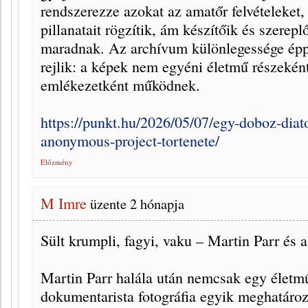
rendszerezze azokat az amatőr felvételeket,
pillanatait rögzítik, ám készítőik és szerep
maradnak. Az archívum különlegessége ép
rejlik: a képek nem egyéni életmű részeként
emlékezetként működnek.
https://punkt.hu/2026/05/07/egy-doboz-diato
anonymous-project-tortenete/
Előzmény
M Imre
üzente
2 hónapja
Sült krumpli, fagyi, vaku – Martin Parr és
Martin Parr halála után nemcsak egy életmű
dokumentarista fotográfia egyik meghatározó