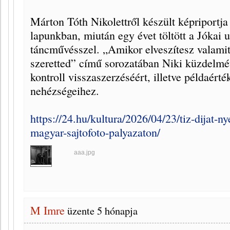
Márton Tóth Nikolettről készült képriportja
lapunkban, miután egy évet töltött a Jókai
táncművésszel. „Amikor elveszítesz valamit
szeretted” című sorozatában Niki küzdelmét 
kontroll visszaszerzéséért, illetve példaérté
nehézségeihez.
https://24.hu/kultura/2026/04/23/tiz-dijat-ny
magyar-sajtofoto-palyazaton/
aaa.jpg
M Imre
üzente
5 hónapja