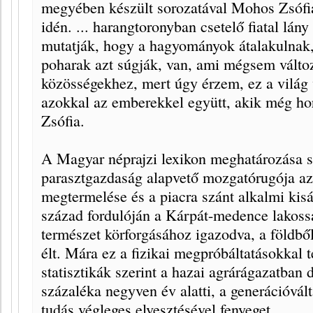
megyében készült sorozatával Mohos Zsófia
idén. ... harangtoronyban csetelő fiatal lány
mutatják, hogy a hagyományok átalakulnak, a
poharak azt súgják, van, ami mégsem változ
közösségekhez, mert úgy érzem, ez a világ
azokkal az emberekkel együtt, akik még 
Zsófia.
A Magyar néprajzi lexikon meghatározása sz
parasztgazdaság alapvető mozgatórugója az 
megtermelése és a piacra szánt alkalmi kis
század fordulóján a Kárpát-medence lakos
természet körforgásához igazodva, a földb
élt. Mára ez a fizikai megpróbáltatásokkal t
statisztikák szerint a hazai agrárágazatban
százaléka negyven év alatti, a generációvál
tudás végleges elvesztésével fenyeget.