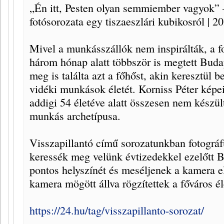
„Én itt, Pesten olyan semmiember vagyok” –
fotósorozata egy tiszaeszlári kubikosról | 20
Mivel a munkásszállók nem inspirálták, a fo
három hónap alatt többször is megtett Bud
meg is találta azt a főhőst, akin keresztül 
vidéki munkások életét. Korniss Péter képei
addigi 54 életéve alatt összesen nem készül
munkás archetípusa.
Visszapillantó című sorozatunkban fotográ
keressék meg velünk évtizedekkel ezelőtt 
pontos helyszínét és meséljenek a kamera elő
kamera mögött állva rögzítettek a főváros él
https://24.hu/tag/visszapillanto-sorozat/