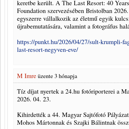
keretbe került. A The Last Resort: 40 Years
Foundation szervezésében Bristolban 2026. 
egyszerre vállalkozik az életmű egyik kulc
újrabemutatására, valamint a fotográfus hal
https://punkt.hu/2026/04/27/sult-krumpli-fa
last-resort-negyven-eve/
M Imre
üzente
3 hónapja
Tíz díjat nyertek a 24.hu fotóriporterei a M
2026. 04. 23.
Kihirdették a 44. Magyar Sajtófotó Pályázat
Mohos Mártonnak és Szajki Bálintnak összes