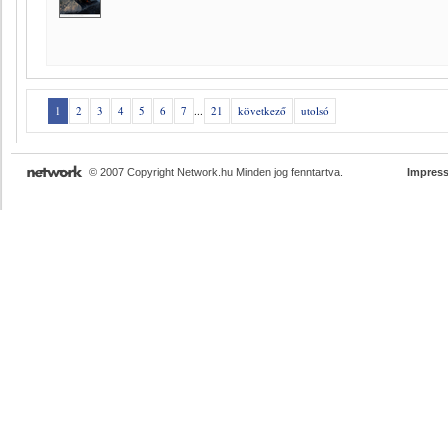
1
2
3
4
5
6
7
...
21
következő
utolsó
© 2007 Copyright Network.hu Minden jog fenntartva.
Impres