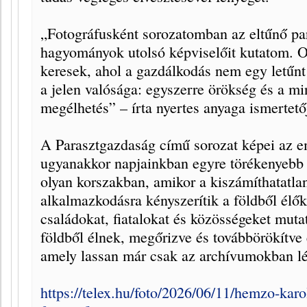
„Fotográfusként sorozatomban az eltűnő para
hagyományok utolsó képviselőit kutatom. O
keresek, ahol a gazdálkodás nem egy letűn
a jelen valósága: egyszerre örökség és a m
megélhetés” – írta nyertes anyaga ismertet
A Parasztgazdaság című sorozat képei az e
ugyanakkor napjainkban egyre törékenyebb 
olyan korszakban, amikor a kiszámíthatatla
alkalmazkodásra kényszerítik a földből élők
családokat, fiatalokat és közösségeket muta
földből élnek, megőrizve és továbbörökítve 
amely lassan már csak az archívumokban lé
https://telex.hu/foto/2026/06/11/hemzo-karo