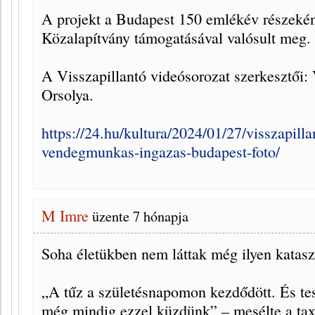
A projekt a Budapest 150 emlékév részeként
Közalapítvány támogatásával valósult meg.
A Visszapillantó videósorozat szerkesztői:
Orsolya.
https://24.hu/kultura/2024/01/27/visszapilla
vendegmunkas-ingazas-budapest-foto/
M Imre
üzente
7 hónapja
Soha életükben nem láttak még ilyen katasz
„A tűz a születésnapomon kezdődött. És te
még mindig ezzel küzdünk” – mesélte a ta