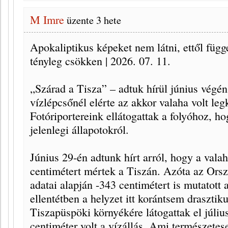
M Imre
üzente
3 hete
Apokaliptikus képeket nem látni, ettől függe
tényleg csökken | 2026. 07. 11.
„Szárad a Tisza” – adtuk hírül június végén
vízlépcsőnél elérte az akkor valaha volt legk
Fotóriportereink ellátogattak a folyóhoz, h
jelenlegi állapotokról.
Június 29-én adtunk hírt arról, hogy a valah
centimétert mértek a Tiszán. Azóta az Ors
adatai alapján -343 centimétert is mutatott
ellentétben a helyzet itt korántsem drasztik
Tiszapüspöki környékére látogattak el júliu
centiméter volt a vízállás. Ami természetes