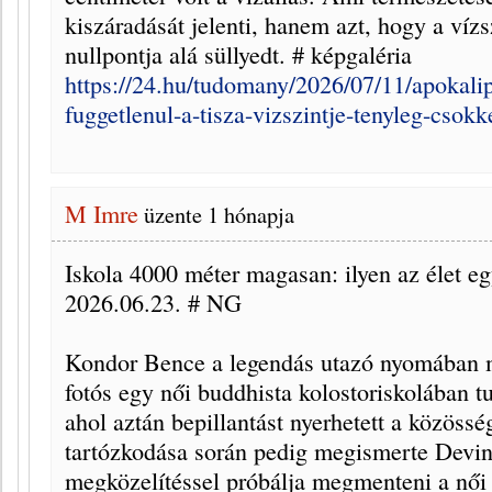
kiszáradását jelenti, hanem azt, hogy a vízs
nullpontja alá süllyedt. # képgaléria
https://24.hu/tudomany/2026/07/11/apokalip
fuggetlenul-a-tisza-vizszintje-tenyleg-csokk
M Imre
üzente
1 hónapja
Iskola 4000 méter magasan: ilyen az élet eg
2026.06.23. # NG
Kondor Bence a legendás utazó nyomában ma
fotós egy női buddhista kolostoriskolában t
ahol aztán bepillantást nyerhetett a közöss
tartózkodása során pedig megismerte Devinát
megközelítéssel próbálja megmenteni a női 