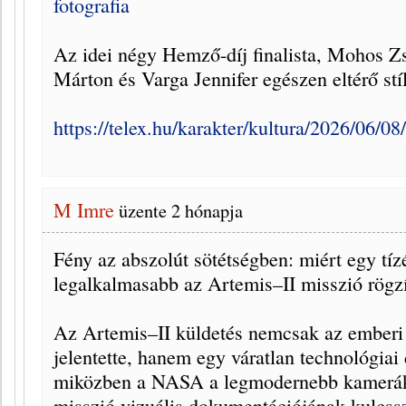
fotografia
Az idei négy Hemző-díj finalista, Mohos 
Márton és Varga Jennifer egészen eltérő stí
https://telex.hu/karakter/kultura/2026/06/08
M Imre
üzente
2 hónapja
Fény az abszolút sötétségben: miért egy tí
legalkalmasabb az Artemis–II misszió rögz
Az Artemis–II küldetés nemcsak az emberi 
jelentette, hanem egy váratlan technológiai d
miközben a NASA a legmodernebb kamerákat 
misszió vizuális dokumentációjának kulcss