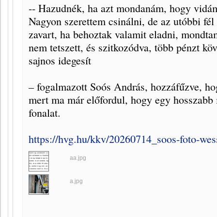
-- Hazudnék, ha azt mondanám, hogy vidám
Nagyon szerettem csinálni, de az utóbbi f
zavart, ha behoztak valamit eladni, mondta
nem tetszett, és szitkozódva, több pénzt kö
sajnos idegesít
– fogalmazott Soós András, hozzáfűzve, ho
mert ma már előfordul, hogy egy hosszabb 
fonalat.
https://hvg.hu/kkv/20260714_soos-foto-wes
aa.jpg
a.jpg