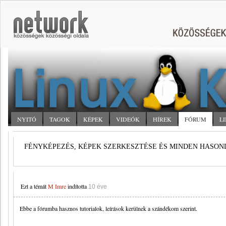
NYITÓ
TAGOK
KÉPEK
VIDEÓK
HÍREK
FÓRUM
L
FÉNYKÉPEZÉS, KÉPEK SZERKESZTÉSE ÉS MINDEN HASO
Ezt a témát
M Imre
indította
10 éve
Ebbe a fórumba hasznos tutorialok, leírások kerülnek a szándékom szerint.