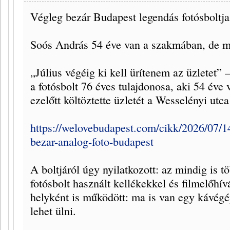
Végleg bezár Budapest legendás fotósboltja
Soós András 54 éve van a szakmában, de mo
„Július végéig ki kell ürítenem az üzletet”
a fotósbolt 76 éves tulajdonosa, aki 54 éve
ezelőtt költöztette üzletét a Wesselényi utc
https://welovebudapest.com/cikk/2026/07/14
bezar-analog-foto-budapest
A boltjáról úgy nyilatkozott: az mindig is t
fotósbolt használt kellékekkel és filmelőhív
helyként is működött: ma is van egy kávégép
lehet ülni.