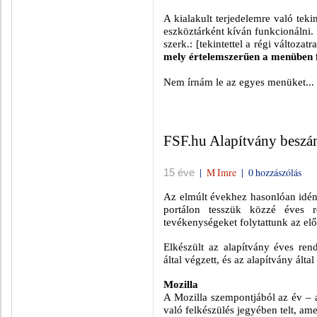
A kialakult terjedelemre való tek
eszköztárként kíván funkcionálni.
szerk.: [tekintettel a régi változatr
mely értelemszerűen a menüben f
Nem írnám le az egyes menüket...
FSF.hu Alapítvány besz
|
M Imre
|
0 hozzászólás
15 éve
Az elmúlt évekhez hasonlóan idén
portálon tesszük közzé éves r
tevékenységeket folytattunk az el
Elkészült az alapítvány éves ren
által végzett, és az alapítvány ált
Mozilla
A Mozilla szempontjából az év –
való felkészülés jegyében telt, a