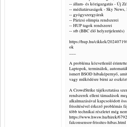
-- állam- és közigazgatás - Új Z
-- médiatársaságok - Sky News
-- gyógyszergyárak
-- Párizsi olimpia rendszerei
-- HUP tagok rendszerei
-- stb (BBC élő helyzetjelentés)
https://hup.hu/cikkek/20240719/
ok
___
A probléma közvetlenül érintett
Laptopok, terminálok, automaták
ismert BSOD hibaképernyő, amitő
vagy működésre bírni az eszközt
A CrowdStrike tájékoztatása szer
rendszerek elleni támadások meg
alkalmazásával kapcsolódott ös
frissítésével érkező problémás fá
több technikai részletet még nem
https://www.hwsw.hu/hirek/6792
falconsensor-frissites-hibas.html