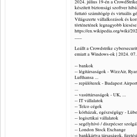
2024. július 19-én a CrowdStrike,
készített biztonsági szoftver hi
futtató számítógép és virtuális g
Világszerte vállalkozások és kor
történetének legnagyobb kiesése
https://en.wikipedia.org/wiki/2
___
Leállt a Crowdstrike cybersecurit
emiatt a Windows-ok | 2024. 07. 
-- bankok
-- légitársaságok - WizzAir, Rya
Lufthansa ...
-- repülőterek - Budapest Airpo
...
-- vasúttársaságok - UK, ...
-- IT vállalatok
-- Telco cégek
-- kórházak, egészségügy - Lüb
-- logisztikai vállalatok
-- segélyhívó / diszpécser szolgá
-- London Stock Exchange
-- bankkártya társaságok, fizetés