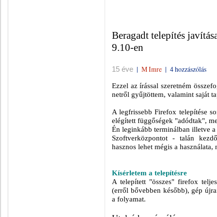
Beragadt telepítés javítá
9.10-en
|
M Imre
|
4 hozzászólás
15 éve
Ezzel az írással szeretném összef
netről gyűjtöttem, valamint saját t
A legfrissebb Firefox telepítése s
elégített függőségek "adódtak", mel
Én leginkább terminálban illetve 
Szoftverközpontot - talán kezd
hasznos lehet mégis a használata,
Kísérletem a telepítésre
A telepített "összes" firefox telje
(erről bővebben később), gép újrai
a folyamat.