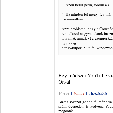
3. Azon belül pedig törölni a C-
4. Ha minden jól megy, így már c
üzemmódban.
Apró probléma, hogy a CrowdStr
rendelkező nagyvállalatok haszn
folyamat, annak végigzongorázás
egy ideig.
https://bitport.hu/a-fel-windowso
Egy módszer YouTube vid
On-al
|
M Imre
|
0 hozzászólás
14 éve
Biztos sokszor gondoltál már arra
számítógépeden is kedvenc Yout
megoldás.