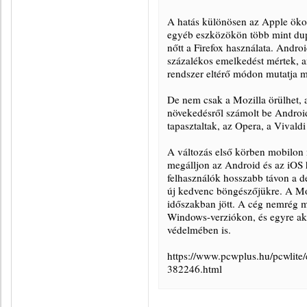
A hatás különösen az Apple öko
egyéb eszközökön több mint dup
nőtt a Firefox használata. Andr
százalékos emelkedést mértek, a
rendszer eltérő módon mutatja m
De nem csak a Mozilla örülhet,
növekedésről számolt be Androido
tapasztaltak, az Opera, a Vivald
A változás első körben mobilon 
megálljon az Android és az iOS h
felhasználók hosszabb távon a d
új kedvenc böngészőjükre. A Mo
időszakban jött. A cég nemrég m
Windows-verziókon, és egyre aktí
védelmében is.
https://www.pcwplus.hu/pcwlite/
382246.html