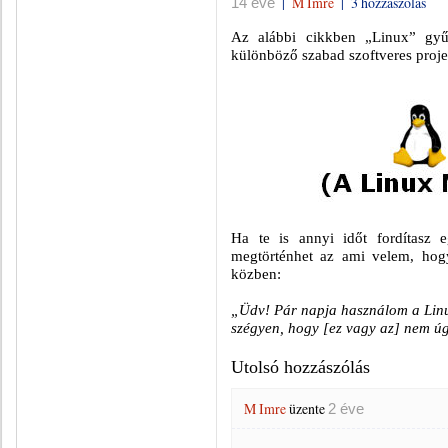
|
M Imre
|
3 hozzászólás
14 éve
Az alábbi cikkben „Linux” gy
különböző szabad szoftveres proje
Ha te is annyi időt fordítasz 
megtörténhet az ami velem, hogy
közben:
„Üdv! Pár napja használom a Linu
szégyen, hogy [ez vagy az] nem ú
Utolsó hozzászólás
M Imre
üzente
2 éve