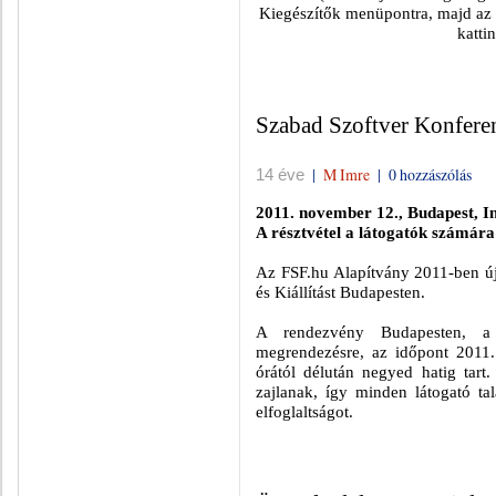
Kiegészítők menüpontra, majd az
katti
Szabad Szoftver Konferen
|
M Imre
|
0 hozzászólás
14 éve
2011. november 12., Budapest, I
A résztvétel a látogatók számára 
Az FSF.hu Alapítvány 2011-ben új
és Kiállítást Budapesten.
A rendezvény Budapesten,
megrendezésre, az időpont 2011.
órától délután negyed hatig tart
zajlanak, így minden látogató ta
elfoglaltságot.