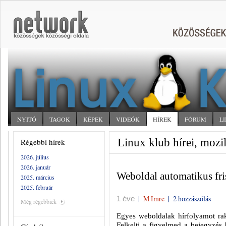
NYITÓ
TAGOK
KÉPEK
VIDEÓK
HÍREK
FÓRUM
L
Linux klub hírei, mozil
Régebbi hírek
2026. július
2026. január
Weboldal automatikus fris
2025. március
2025. február
|
M Imre
|
2 hozzászólás
1 éve
Még régebbiek
Egyes weboldalak hírfolyamot rak
Felkelti a figyelmed a bejegyzés b