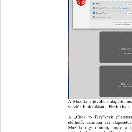
A Mozilla a jövőben alapértelmeze
verziók blokkolását a Firefoxban.
A „Click to Play”-nek (”lejátszá
elérhető, azonban ezt alapeset
Mozilla úgy döntött, hogy a jö