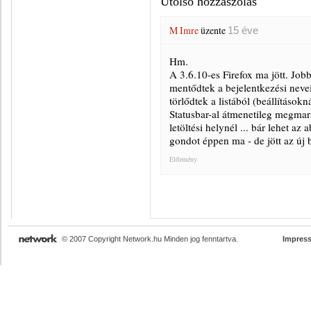
Utolsó hozzászólás
M Imre
üzente
15 éve
Hm.
A 3.6.10-es Firefox ma jött. Job
mentődtek a bejelentkezési nevei
törlődtek a listából (beállítások
Statusbar-al átmenetileg megmara
letöltési helynél ... bár lehet a
gondot éppen ma - de jött az új
Előzmény
© 2007 Copyright Network.hu Minden jog fenntartva.
Impres