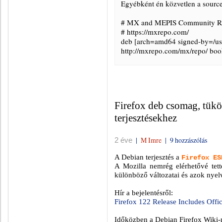
Egyébként én közvetlen a sources
# MX and MEPIS Community Re
# https://mxrepo.com/
deb [arch=amd64 signed-by=/us
http://mxrepo.com/mx/repo/ bo
Firefox deb csomag, tükö
terjesztésekhez
|
M Imre
|
9 hozzászólás
2 éve
A Debian terjesztés a
Firefox ES
A Mozilla nemrég elérhetővé tett
különböző változatai és azok nyelv
Hír a bejelentésről:
Firefox 122 Release Includes Offi
Időközben a Debian Firefox Wiki-n