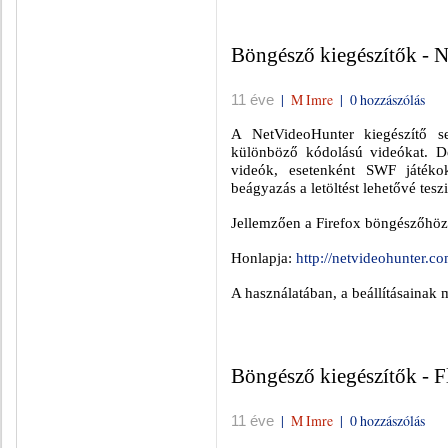
Böngésző kiegészítők - 
|
M Imre
|
0 hozzászólás
11 éve
A NetVideoHunter kiegészítő seg
különböző kódolású videókat. D
videók, esetenként SWF játékok
beágyazás a letöltést lehetővé teszi
Jellemzően a Firefox böngészőhöz 
Honlapja:
http://netvideohunter.co
A használatában, a beállításainak
Böngésző kiegészítők - 
|
M Imre
|
0 hozzászólás
11 éve