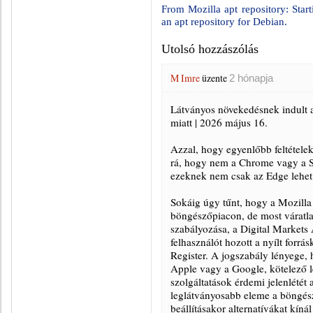
From Mozilla apt repository: Star
an apt repository for Debian.
Utolsó hozzászólás
M Imre
üzente
2 hónapja
Látványos növekedésnek indult 
miatt | 2026 május 16.
Azzal, hogy egyenlőbb feltételek 
rá, hogy nem a Chrome vagy a Sa
ezeknek nem csak az Edge lehet a
Sokáig úgy tűnt, hogy a Mozilla 
böngészőpiacon, de most váratla
szabályozása, a Digital Markets
felhasználót hozott a nyílt forr
Register. A jogszabály lényege,
Apple vagy a Google, kötelező l
szolgáltatások érdemi jelenlétét 
leglátványosabb eleme a böngés
beállításakor alternatívákat kíná