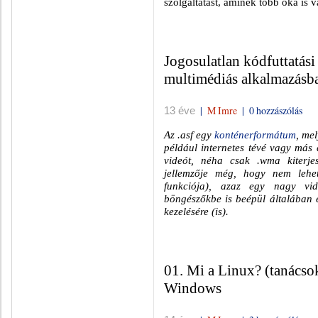
szolgáltatást, aminek több oka is v
Jogosulatlan kódfuttatás
multimédiás alkalmazásb
|
M Imre
|
0 hozzászólás
13 éve
Az .asf egy
konténerformátum
, me
például internetes tévé vagy más 
videót, néha csak .wma kiterje
jellemzője még, hogy nem lehe
funkciója), azaz egy nagy vi
böngészőkbe is beépül általában 
kezelésére (is).
01. Mi a Linux? (tanács
Windows