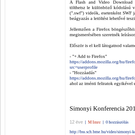
A Flash and Video Download kie
tölthetsz le különböző kódolású 
(".swf") videók, esetenként SWF já
beágyazás a letöltést lehetővé teszi
Jellemzően a Firefox böngészőhöz 
megismerésében szeretnék leíráso
Először is el kell látogatnod valam
- "+ Add to Firefox"
https://addons.mozilla.org/hu/fir
src=userprofile
- "Hozzáadás"
https://addons.mozilla.org/hu/fire
ahol az iménti feliratok egyikével 
Simonyi Konferencia 2014
|
M Imre
|
0 hozzászólás
12 éve
http://bss.sch.bme.hu/video/simonyi-