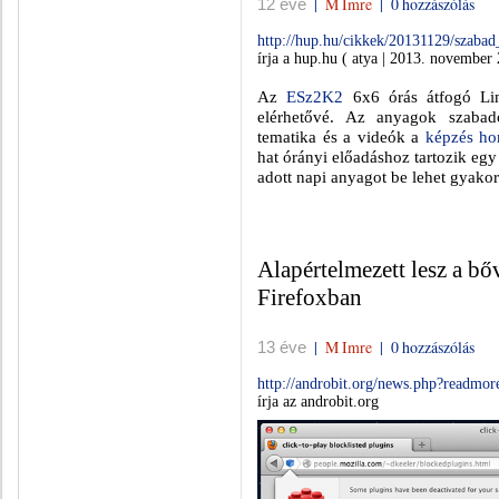
|
M Imre
|
0 hozzászólás
12 éve
http://hup.hu/cikkek/20131129/szaba
írja a hup.hu ( atya | 2013. november 
Az
ESz2K2
6x6 órás átfogó Lin
elérhetővé. Az anyagok szabad
tematika és a videók a
képzés hon
hat órányi előadáshoz tartozik egy
adott napi anyagot be lehet gyakor
Alapértelmezett lesz a b
Firefoxban
|
M Imre
|
0 hozzászólás
13 éve
http://androbit.org/news.php?readmo
írja az androbit.org