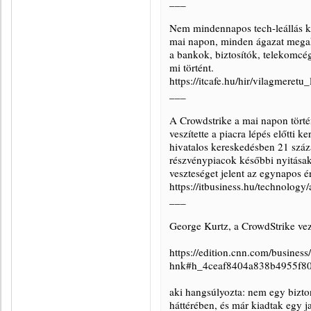
___
Nem mindennapos tech-leállás k
mai napon, minden ágazat megak
a bankok, biztosítók, telekomcég
mi történt.
https://itcafe.hu/hir/vilagmeret
___
A Crowdstrike a mai napon történ
veszítette a piacra lépés előtti
hivatalos kereskedésben 21 száz
részvénypiacok későbbi nyitásako
veszteséget jelent az egynapos é
https://itbusiness.hu/technology
___
George Kurtz, a CrowdStrike vez
https://edition.cnn.com/business/
hnk#h_4ceaf8404a838b4955f8
aki hangsúlyozta: nem egy bizto
háttérében, és már kiadtak egy ja