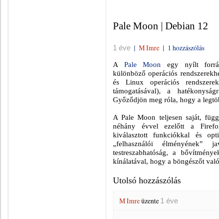
Pale Moon | Debian 12
|
M Imre
|
1 hozzászólás
1 éve
A
Pale Moon
egy nyílt forrá
különböző operációs rendszerekh
és Linux operációs rendszere
támogatásával), a hatékonyságr
Győződjön meg róla, hogy a legtö
A Pale Moon teljesen saját, függe
néhány évvel ezelőtt a Firefo
kiválasztott funkciókkal és opt
„felhasználói élményének” j
testreszabhatóság, a bővítmén
kínálatával, hogy a böngészőt való
Utolsó hozzászólás
M Imre
üzente
1 éve