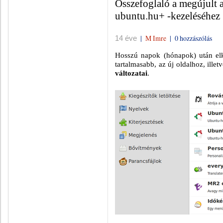
Összefoglaló a megújult a
ubuntu.hu+ -kezeléséhez
|
M Imre
|
0 hozzászólás
14 éve
Hosszú napok (hónapok) után el
tartalmasabb, az új oldalhoz, illet
változatai
.