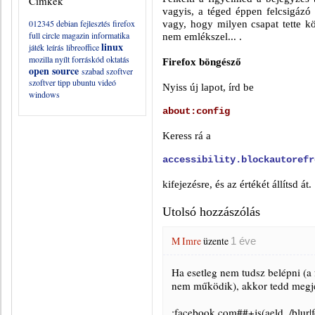
Címkék
vagyis, a téged éppen felcsigázó 
012345
debian
fejlesztés
firefox
vagy, hogy milyen csapat tette kö
full circle magazin
informatika
nem emlékszel... .
linux
játék
leírás
libreoffice
mozilla
nyílt forráskód
oktatás
Firefox böngésző
open source
szabad szoftver
szoftver
tipp
ubuntu
videó
Nyiss új lapot, írd be
windows
about:config
Keress rá a
accessibility.blockautorefr
kifejezésre, és az értékét állítsd át.
Utolsó hozzászólás
M Imre
üzente
1 éve
Ha esetleg nem tudsz belépni (a 
nem működik), akkor tedd megjeg
;facebook.com##+js(aeld, /blur|f