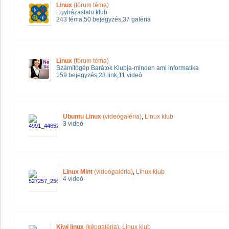
Linux
(fórum téma)
Egyházasfalu klub
243 téma
,
50 bejegyzés
,
37 galéria
Linux
(fórum téma)
Számítógép Barátok Klubja-minden ami informatika
159 bejegyzés
,
23 link
,
11 videó
Ubuntu Linux
(videógaléria)
,
Linux klub
3 videó
Linux Mint
(videógaléria)
,
Linux klub
4 videó
Kiwi linux
(képgaléria)
,
Linux klub