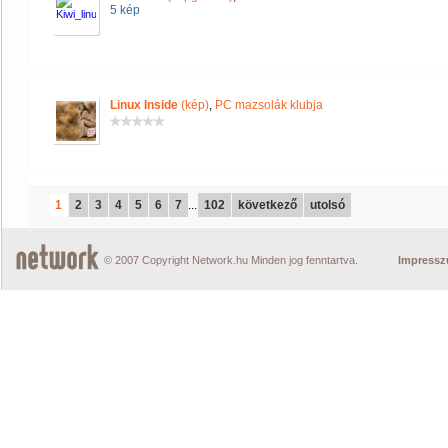
5 kép
Linux Inside
(kép)
,
PC mazsolák klubja
1
2
3
4
5
6
7
...
102
következő
utolsó
© 2007 Copyright Network.hu Minden jog fenntartva.
Impress