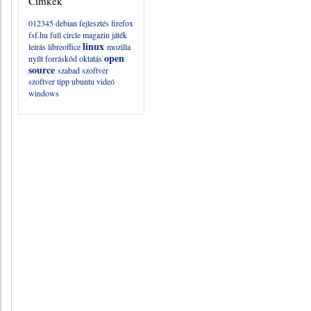
Címkék
012345
debian
fejlesztés
firefox
fsf.hu
full circle magazin
játék
linux
leírás
libreoffice
mozilla
open
nyílt forráskód
oktatás
source
szabad szoftver
szoftver
tipp
ubuntu
videó
windows