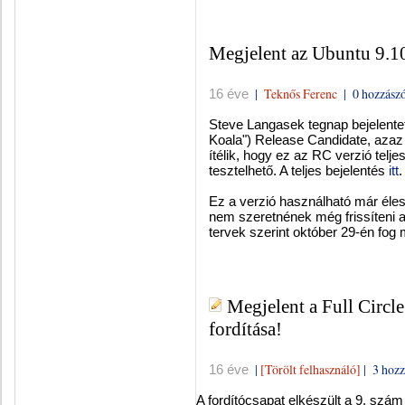
Megjelent az Ubuntu 9.
|
Teknős Ferenc
|
0 hozzászó
16 éve
Steve Langasek tegnap bejelente
Koala") Release Candidate, azaz ki
ítélik, hogy ez az RC verzió telje
tesztelhető. A teljes bejelentés
itt
.
Ez a verzió használható már éle
nem szeretnének még frissíteni 
tervek szerint október 29-én fog 
Megjelent a Full Circ
fordítása!
|
[Törölt felhasználó]
|
3 hozz
16 éve
A fordítócsapat elkészült a 9. szá