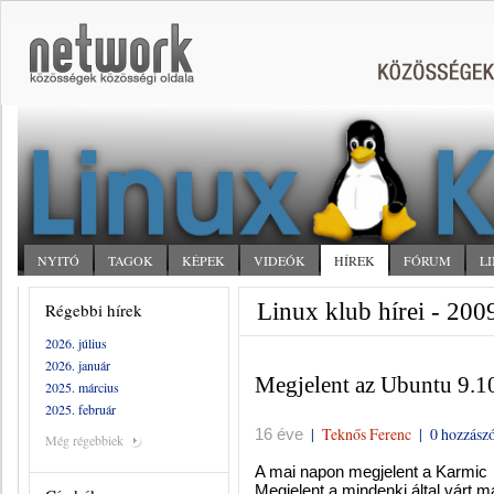
NYITÓ
TAGOK
KÉPEK
VIDEÓK
HÍREK
FÓRUM
L
Linux klub hírei - 200
Régebbi hírek
2026. július
2026. január
Megjelent az Ubuntu 9.1
2025. március
2025. február
|
Teknős Ferenc
|
0 hozzászó
16 éve
Még régebbiek
A mai napon megjelent a Karmic 
Megjelent a mindenki által várt 