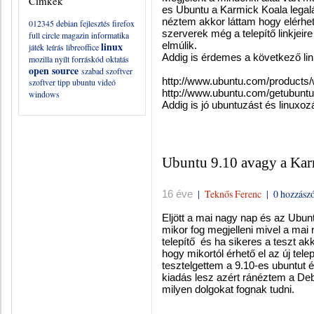
Címkék
es Ubuntu a Karmick Koala legalá
néztem akkor láttam hogy elérhet
012345
debian
fejlesztés
firefox
szerverek még a telepítő linkjeir
full circle magazin
informatika
linux
elmúlik.
játék
leírás
libreoffice
Addig is érdemes a következő li
mozilla
nyílt forráskód
oktatás
open source
szabad szoftver
http://www.ubuntu.com/products/
szoftver
tipp
ubuntu
videó
http://www.ubuntu.com/getubunt
windows
Addig is jó ubuntuzást és linuxo
Ubuntu 9.10 avagy a Kar
|
Teknős Ferenc
|
0 hozzászó
16 éve
Eljött a mai nagy nap és az Ubun
mikor fog megjelleni mivel a mai
telepítő és ha sikeres a teszt akko
hogy mikortól érhető el az új tele
tesztelgettem a 9.10-es ubuntut
kiadás lesz azért ránéztem a De
milyen dolgokat fognak tudni.