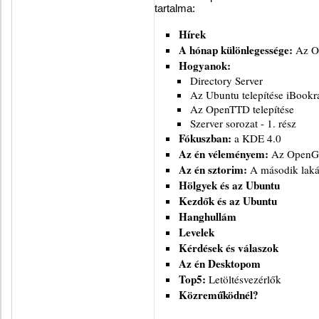
tartalma:
Hírek
A hónap különlegessége:
Az 
Hogyanok:
Directory Server
Az Ubuntu telepítése iBookr
Az OpenTTD telepítése
Szerver sorozat - 1. rész
Fókuszban:
a KDE 4.0
Az én véleményem:
Az Open
Az én sztorim:
A második lak
Hölgyek és az Ubuntu
Kezdők és az Ubuntu
Hanghullám
Levelek
Kérdések és válaszok
Az én Desktopom
Top5:
Letöltésvezérlők
Közreműködnél?