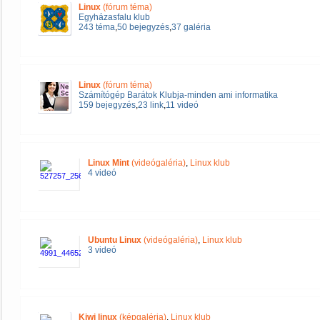
Linux
(fórum téma)
Egyházasfalu klub
243 téma
,
50 bejegyzés
,
37 galéria
Linux
(fórum téma)
Számítógép Barátok Klubja-minden ami informatika
159 bejegyzés
,
23 link
,
11 videó
Linux Mint
(videógaléria)
,
Linux klub
4 videó
Ubuntu Linux
(videógaléria)
,
Linux klub
3 videó
Kiwi linux
(képgaléria)
,
Linux klub