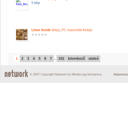
5 kép
Linux Inside
(kép)
,
PC mazsolák klubja
1
2
3
4
5
6
7
...
102
következő
utolsó
© 2007 Copyright Network.hu Minden jog fenntartva.
Impress