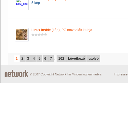
5 kép
Linux Inside
(kép)
,
PC mazsolák klubja
1
2
3
4
5
6
7
...
102
következő
utolsó
© 2007 Copyright Network.hu Minden jog fenntartva.
Impress