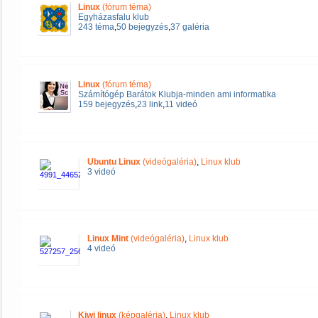
Linux
(fórum téma)
Egyházasfalu klub
243 téma
,
50 bejegyzés
,
37 galéria
Linux
(fórum téma)
Számítógép Barátok Klubja-minden ami informatika
159 bejegyzés
,
23 link
,
11 videó
Ubuntu Linux
(videógaléria)
,
Linux klub
3 videó
Linux Mint
(videógaléria)
,
Linux klub
4 videó
Kiwi linux
(képgaléria)
,
Linux klub