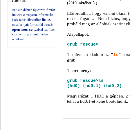
Címkék
(2010. október 5.)
012345
debian
fejlesztés
firefox
Előfordulhat, hogy valami oknál 
full circle magazin
informatika
rescue fogad... . Nem biztos, hog
linux
játék
leírás
libreoffice
próbáld meg az alábbiak szerint eli
mozilla
nyílt forráskód
oktatás
open source
szabad szoftver
szoftver
tipp
ubuntu
videó
Alapállapot:
windows
grub rescue>
1. művelet: kiadom az
para
"
ls
"
grub.
1. eredmény:
grub rescue>ls
(hd0) (hd0,1) (hd0,2)
Magyarázat: 1 HDD a gépben, 2 par
tehát a hd0,1-et kéne bootolnunk.