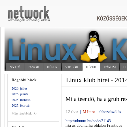
NYITÓ
TAGOK
KÉPEK
VIDEÓK
HÍREK
FÓRUM
L
Linux klub hírei - 2014
Régebbi hírek
2026. július
2026. január
Mi a teendő, ha a grub re
2025. március
2025. február
|
M Imre
|
0 hozzászólás
12 éve
Még régebbiek
http://ubuntu.hu/node/21143
írja az ubuntu.hu oldalon
Frantique