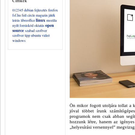
Címkék
012345
debian
fejlesztés
firefox
fsf.hu
full circle magazin
játék
linux
leírás
libreoffice
mozilla
open
nyílt forráskód
oktatás
source
szabad szoftver
szoftver
tipp
ubuntu
videó
windows
Ön mikor fogott utoljára tollat a 
jóval többet írunk számítógépe
programok nem csak abban segít
hozzunk létre, hanem az igénye
„helyesírási versennyel” megvizsg