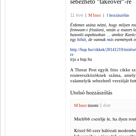
sebezhető "takeover"-re
|
M Imre
|
1 hozzászólás
11 éve
Érdemes utána nézni, hogy milyen route
firmware-t frissíteni, netán a routert 
hasonló aspektusban ... amikor Karács
egy
hibát
,
de vannak
más
események is
http://hup.hu/cikkek/20141219/misfo
re
írja a hup.hu
A Threat Post egyik friss cikke sz
routereszközöknek száma, amel
valamelyik sebezhető verzióját futt
Utolsó hozzászólás
M Imre
üzente
1 éve
Mielőbb cserélje le, ha ilyen rou
Közel 60 ezer hálózati modemben