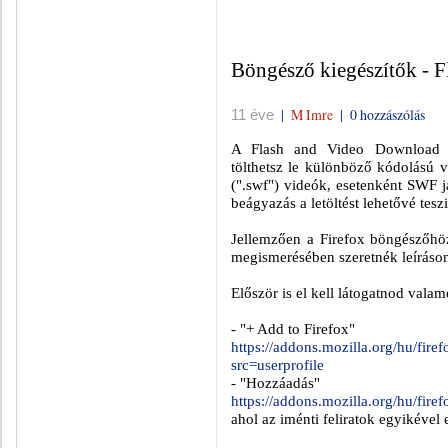
Böngésző kiegészítők - 
|
M Imre
|
0 hozzászólás
11 éve
A Flash and Video Download kie
tölthetsz le különböző kódolású 
(".swf") videók, esetenként SWF já
beágyazás a letöltést lehetővé teszi
Jellemzően a Firefox böngészőhöz 
megismerésében szeretnék leíráso
Először is el kell látogatnod valam
- "+ Add to Firefox"
https://addons.mozilla.org/hu/fir
src=userprofile
- "Hozzáadás"
https://addons.mozilla.org/hu/fire
ahol az iménti feliratok egyikével 