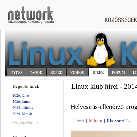
NYITÓ
TAGOK
KÉPEK
VIDEÓK
HÍREK
FÓRUM
L
Linux klub hírei - 201
Régebbi hírek
2026. július
2026. január
Helyesírás-ellenőrző pr
2025. március
2025. február
|
M Imre
|
0 hozzászólás
11 éve
Még régebbiek