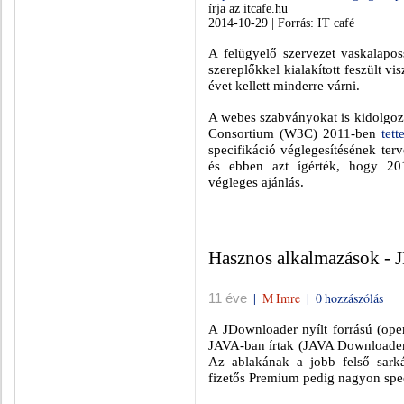
írja az itcafe.hu
2014-10-29 | Forrás: IT café
A
felügyelő szervezet vaskalapos
szereplőkkel kialakított feszült vi
évet kellett minderre várni.
A webes szabványokat is kidolgo
Consortium (W3C) 2011-ben
tet
specifikáció véglegesítésének terv
és ebben azt ígérték, hogy 20
végleges ajánlás.
Hasznos alkalmazások - 
|
M Imre
|
0 hozzászólás
11 éve
A JDownloader nyílt forrású (ope
JAVA-ban írtak (JAVA Downloader)
Az ablakának a jobb felső sarká
fizetős Premium pedig nagyon speci