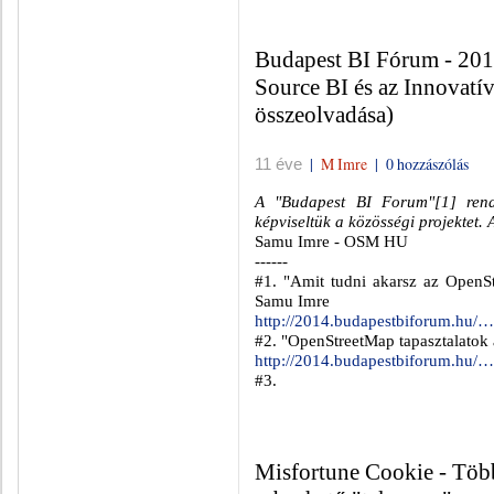
Budapest BI Fórum - 201
Source BI és az Innovatí
összeolvadása)
|
M Imre
|
0 hozzászólás
11 éve
A "Budapest BI Forum"[1] re
képviseltük a közösségi projektet. 
Samu Imre - OSM HU
------
#1. "Amit tudni akarsz az OpenS
Samu Imre
http://2014.budapestbiforum.hu/
#2. "OpenStreetMap tapasztalatok
http://2014.budapestbiforum.hu/
#3.
Misfortune Cookie - Több