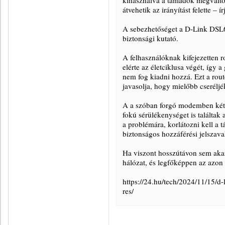
kihasználva a támadók megváltozt
átvehetik az irányítást felette – 
A sebezhetőséget a D-Link DSL
biztonsági kutató.
A felhasználóknak kifejezetten r
elérte az életciklusa végét, így a
nem fog kiadni hozzá. Ezt a route
javasolja, hogy mielőbb cseréljék
A a szóban forgó modemben két 
fokú sérülékenységet is találtak 
a problémára, korlátozni kell a tá
biztonságos hozzáférési jelszava
Ha viszont hosszútávon sem akarj
hálózat, és legfőképpen az azon 
https://24.hu/tech/2024/11/15/d-
res/