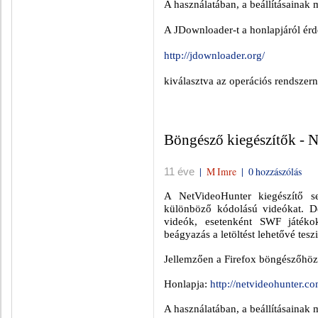
A használatában, a beállításainak
A JDownloader-t a honlapjáról érde
http://jdownloader.org/
kiválasztva az operációs rendszern
Böngésző kiegészítők - 
|
M Imre
|
0 hozzászólás
11 éve
A NetVideoHunter kiegészítő seg
különböző kódolású videókat. D
videók, esetenként SWF játékok
beágyazás a letöltést lehetővé teszi
Jellemzően a Firefox böngészőhöz 
Honlapja:
http://netvideohunter.co
A használatában, a beállításainak