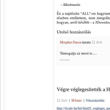
- Alkalmazás
Én a naplózást "ALL"-on hagytam 
részben említettem, nem integrál
hogyan, arról később - a JDownloa
Utolsó hozzászólás
Morphus Daren
üzente
11 éve
Támogatja az most is.....
Előzmény
Végre véglegesítették a
|
M Imre
|
0 hozzászólás
11 éve
http://itcafe.hu/hir/html5_vegleges_sp