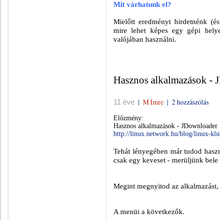
Mit várhatunk el?
Mielőtt eredményt hirdetnénk (és
mire lehet képes egy gépi helyes
valójában használni.
Hasznos alkalmazások - J
|
M Imre
|
2 hozzászólás
11 éve
Előzmény:
Hasznos alkalmazások - JDownloader
http://linux.network.hu/blog/linux-kl
Tehát lényegében már tudod haszn
csak egy keveset - merüljünk bele a
Megint megnyitod az alkalmazást, é
A menüi a következők.