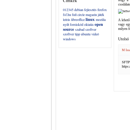
Címkék
hogy a 
csodálat
012345
debian
fejlesztés
firefox
fsf.hu
full circle magazin
játék
linux
leírás
libreoffice
mozilla
A lehető
open
nyílt forráskód
oktatás
vagy egy
source
milyen f
szabad szoftver
szoftver
tipp
ubuntu
videó
windows
Utolsó
M Im
SFTP 
https