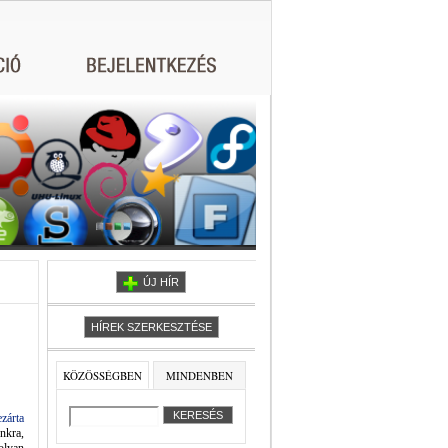
ÚJ HÍR
HÍREK SZERKESZTÉSE
KÖZÖSSÉGBEN
MINDENBEN
zárta
nkra,