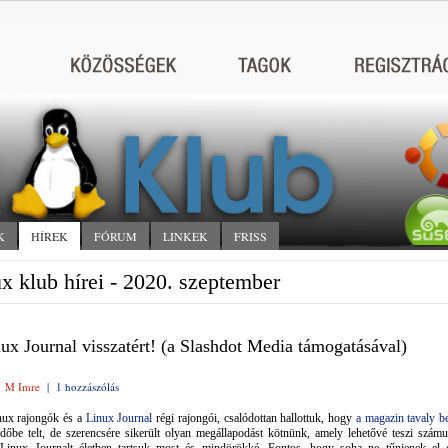
K
HÍREK
FÓRUM
LINKEK
FRISS
x klub hírei - 2020. szeptember
ux Journal visszatért! (a Slashdot Media támogatásával)
|
M Imre
|
1 hozzászólás
nux rajongók és a
Linux Journal
régi rajongói, csalódottan hallottuk, hogy
a magazin tavaly be
Időbe telt, de szerencsére sikerült olyan megállapodást kötnünk, amely lehetővé teszi számu