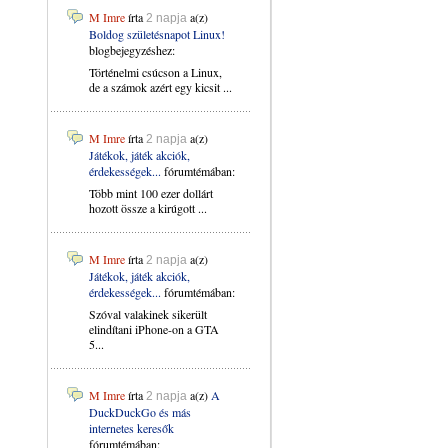
M Imre
írta
a(z)
2 napja
Boldog születésnapot Linux!
blogbejegyzéshez:
Történelmi csúcson a Linux,
de a számok azért egy kicsit ...
M Imre
írta
a(z)
2 napja
Játékok, játék akciók,
érdekességek...
fórumtémában:
Több mint 100 ezer dollárt
hozott össze a kirúgott ...
M Imre
írta
a(z)
2 napja
Játékok, játék akciók,
érdekességek...
fórumtémában:
Szóval valakinek sikerült
elindítani iPhone-on a GTA
5...
M Imre
írta
a(z)
A
2 napja
DuckDuckGo és más
internetes keresők
fórumtémában: