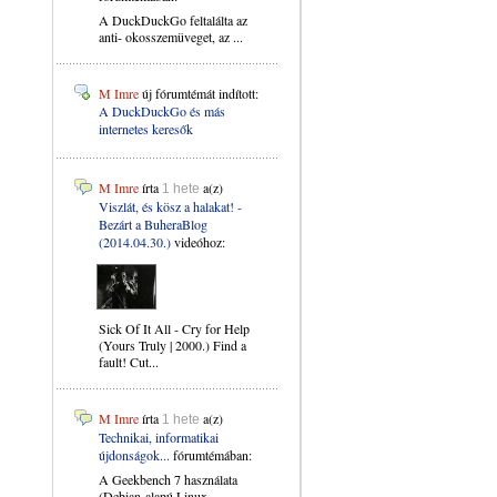
A DuckDuckGo feltalálta az
anti- okosszemüveget, az ...
M Imre
új fórumtémát indított:
A DuckDuckGo és más
internetes keresők
M Imre
írta
a(z)
1 hete
Viszlát, és kösz a halakat! -
Bezárt a BuheraBlog
(2014.04.30.)
videóhoz:
Sick Of It All - Cry for Help
(Yours Truly | 2000.) Find a
fault! Cut...
M Imre
írta
a(z)
1 hete
Technikai, informatikai
újdonságok...
fórumtémában:
A Geekbench 7 használata
(Debian-alapú Linux ...