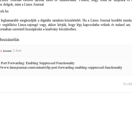
Linux Journalt életben tartsuk most és mindörökké. Fontos, hogy soha ne tűnjenek el 
os dolgok, mint a Linux Journal.
 leghamarabb megkezdjük a digitális tartalom közzétételét. Ha a Linux Journal korábbi munka
 segítőkész Linux-rajongó vagy, akkor kérjük, hogy lépj kapcsolatba velünk és tudasd azt,
ormában szeretnél hozzájárulni a kiadvány készítéséhez.
 hozzászólás
re
üzente
3 éve
Port Forwarding: Enabling Suppressed Functionality
://www.linuxjournal.com/content/sftp-port-forwarding-enabling-suppressed-functionality
Továb