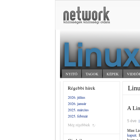
NYITÓ
TAGOK
KÉPEK
VIDEÓ
Linu
Régebbi hírek
2026. július
2026. január
A Lin
2025. március
2025. február
5 éve
Még régebbiek
Mint Li
kapuit
. 