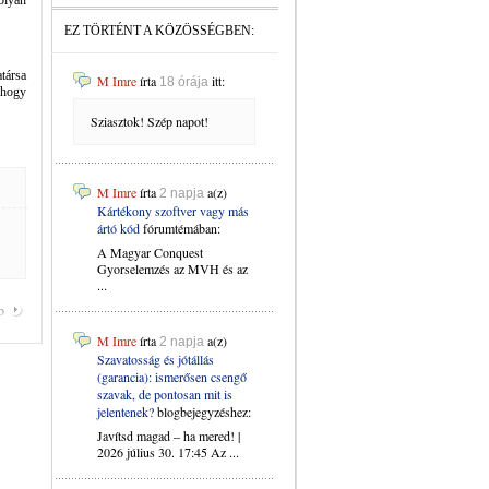
olyan
EZ TÖRTÉNT A KÖZÖSSÉGBEN:
társa
M Imre
írta
itt:
18 órája
 hogy
Sziasztok! Szép napot!
M Imre
írta
a(z)
2 napja
Kártékony szoftver vagy más
ártó kód
fórumtémában:
A Magyar Conquest
Gyorselemzés az MVH és az
...
b
M Imre
írta
a(z)
2 napja
Szavatosság és jótállás
(garancia): ismerősen csengő
szavak, de pontosan mit is
jelentenek?
blogbejegyzéshez:
Javítsd magad – ha mered! |
2026 július 30. 17:45 Az ...