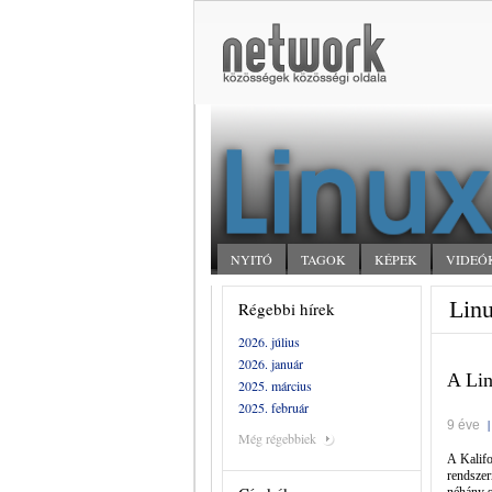
NYITÓ
TAGOK
KÉPEK
VIDEÓ
Linu
Régebbi hírek
2026. július
2026. január
A Lin
2025. március
2025. február
9 éve
Még régebbiek
A Kalifo
rendsze