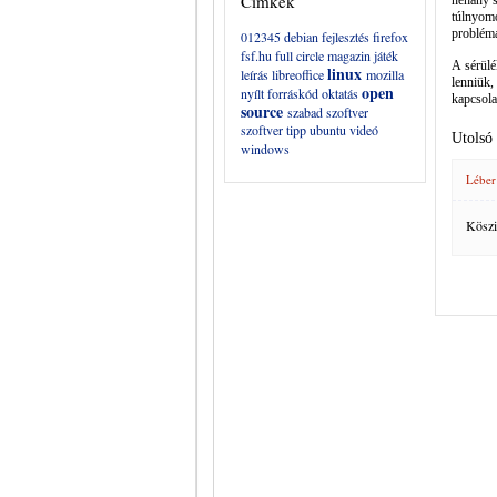
Címkék
néhány s
túlnyom
problémá
012345
debian
fejlesztés
firefox
fsf.hu
full circle magazin
játék
A sérülé
linux
leírás
libreoffice
mozilla
lenniük,
open
nyílt forráskód
oktatás
kapcsola
source
szabad szoftver
szoftver
tipp
ubuntu
videó
Utolsó
windows
Léber
Köszi