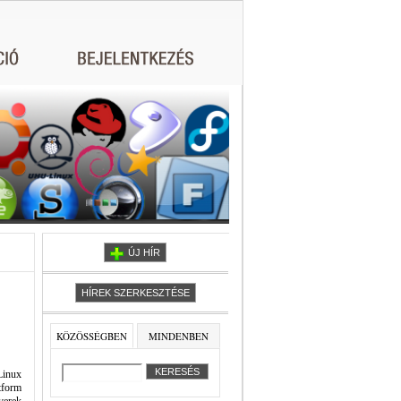
ÚJ HÍR
HÍREK SZERKESZTÉSE
KÖZÖSSÉGBEN
MINDENBEN
Linux
tform