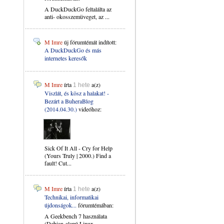
A DuckDuckGo feltalálta az
anti- okosszemüveget, az ...
M Imre
új fórumtémát indított:
A DuckDuckGo és más
internetes keresők
M Imre
írta
a(z)
1 hete
Viszlát, és kösz a halakat! -
Bezárt a BuheraBlog
(2014.04.30.)
videóhoz:
Sick Of It All - Cry for Help
(Yours Truly | 2000.) Find a
fault! Cut...
M Imre
írta
a(z)
1 hete
Technikai, informatikai
újdonságok...
fórumtémában:
A Geekbench 7 használata
(Debian-alapú Linux ...