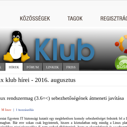
K
HÍREK
FÓRUM
LINKEK
FRISS
x klub hírei - 2016. augusztus
ux rendszermag (3.6=<) sebezhetőségének átmeneti javítása
|
M Imre
|
1 hozzászólás
rniai Egyetem IT biztonsági kutatói egy meglehetősen komoly sebezhetőséget fedeztek fel a 
rmagban. Bár erre sokan csak legyintenek, hiszen a köztudatban még mindig a Linux pla