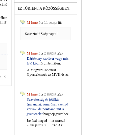
verek
rintő
EZ TÖRTÉNT A KÖZÖSSÉGBEN:
tában
M Imre
írta
itt:
 HTTP
11 órája
Sziasztok! Szép napot!
M Imre
írta
a(z)
2 napja
Kártékony szoftver vagy más
ártó kód
fórumtémában:
A Magyar Conquest
Gyorselemzés az MVH és az
b
...
M Imre
írta
a(z)
2 napja
Szavatosság és jótállás
(garancia): ismerősen csengő
szavak, de pontosan mit is
jelentenek?
blogbejegyzéshez:
Javítsd magad – ha mered! |
2026 július 30. 17:45 Az ...