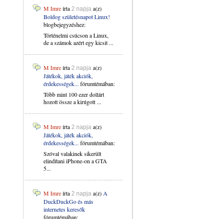
M Imre
írta
a(z)
2 napja
Boldog születésnapot Linux!
blogbejegyzéshez:
Történelmi csúcson a Linux,
de a számok azért egy kicsit ...
M Imre
írta
a(z)
2 napja
Játékok, játék akciók,
érdekességek...
fórumtémában:
Több mint 100 ezer dollárt
hozott össze a kirúgott ...
M Imre
írta
a(z)
2 napja
Játékok, játék akciók,
érdekességek...
fórumtémában:
Szóval valakinek sikerült
elindítani iPhone-on a GTA
5...
M Imre
írta
a(z)
A
2 napja
DuckDuckGo és más
internetes keresők
fórumtémában: