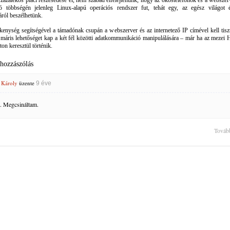
zázalékos piaci részesedése él, nem szabad elfelejtenünk, hogy az okostelefonok és a webszer
ó többségén jelenleg Linux-alapú operációs rendszer fut, tehát egy, az egész világot é
ról beszélhetünk.
kenység segítségével a támadónak csupán a webszerver és az internetező IP címével kell tisz
 máris lehetőséget kap a két fél közötti adatkommunikáció manipulálására – már ha az mezei
ton keresztül történik.
 hozzászólás
 Károly
üzente
9 éve
. Megcsináltam.
Továb