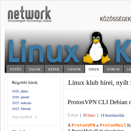
NYITÓ
TAGOK
KÉPEK
VIDEÓK
HÍREK
FÓRUM
L
Linux klub hírei, nyílt
Régebbi hírek
2026. július
2026. január
ProtonVPN CLI Debian r
2025. március
2025. február
|
M Imre
|
14 hozzászólás
5 éve
Még régebbiek
A
a
fe
ProtonVPN
ProtonMail
A ProtonMail-ről itt olvashatsz: