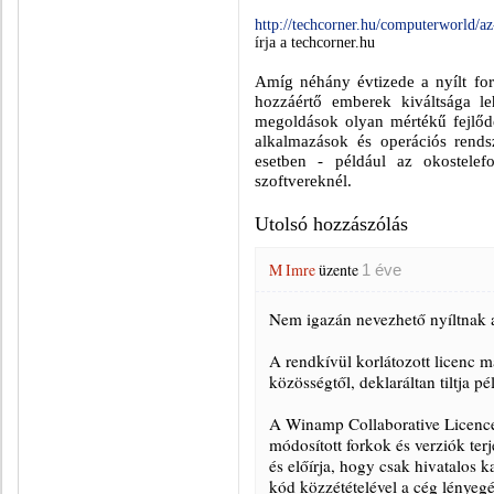
http://techcorner.hu/computerworld/a
írja a techcorner.hu
Amíg néhány évtizede a nyílt for
hozzáértő emberek kiváltsága le
megoldások olyan mértékű fejlőd
alkalmazások és operációs rendsz
esetben - például az okostelef
szoftvereknél.
Utolsó hozzászólás
M Imre
üzente
1 éve
Nem igazán nevezhető nyíltnak 
A rendkívül korlátozott licenc má
közösségtől, deklaráltan tiltja pé
A Winamp Collaborative Licence
módosított forkok és verziók terj
és előírja, hogy csak hivatalos k
kód közzétételével a cég lényegé