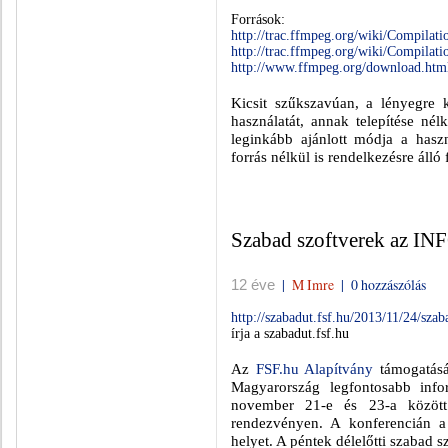
Források:
http://trac.ffmpeg.org/wiki/Compilat
http://trac.ffmpeg.org/wiki/Compilat
http://www.ffmpeg.org/download.htm
Kicsit szűkszavúan, a lényegre
használatát, annak telepítése nél
leginkább ajánlott módja a haszn
forrás nélkül is rendelkezésre áll
Szabad szoftverek az IN
|
M Imre
|
0 hozzászólás
12 éve
http://szabadut.fsf.hu/2013/11/24/szab
írja a szabadut.fsf.hu
Az
FSF.hu Alapítvány
támogatásá
Magyarország legfontosabb info
november 21-e és 23-a közöt
rendezvényen. A konferencián a
helyet. A péntek délelőtti szabad 