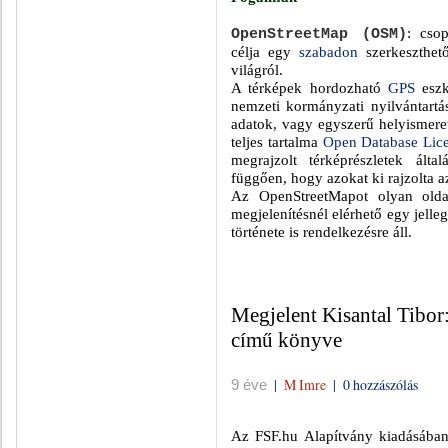
: cso
OpenStreetMap
(OSM)
célja egy
szabadon
szerkeszthet
világról.
A térképek hordozható
GPS
eszk
nemzeti kormányzati nyilvántart
adatok, vagy egyszerű helyismeret
teljes tartalma
Open Database Lic
megrajzolt térképrészletek álta
függően, hogy azokat ki rajzolta a
Az OpenStreetMapot olyan olda
megjelenítésnél elérhető egy jelleg
története is rendelkezésre áll.
Megjelent Kisantal Tibor
című könyve
|
M Imre
|
0 hozzászólás
9 éve
Az FSF.hu Alapítvány kiadásában