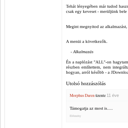
Tehát lényegében már tudod haszn
csak egy keveset - merüljünk bele a
Megint megnyitod az alkalmazást, é
A menüi a következők.
- Alkalmazás
Én a naplózást "ALL"-on hagytam 
részben említettem, nem integrál
hogyan, arról később - a JDownloa
Utolsó hozzászólás
Morphus Daren
üzente
11 éve
Támogatja az most is.....
Előzmény