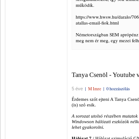
működik.
https://www.hwsw.hu/daralo/706
atallas-email-fiok.html
Németországban SEM aprópénz 5
meg nem ér meg, egy mezei felh
Tanya Csenöl - Youtube v
|
M Imre
|
0 hozzászólás
5 éve
Érdemes szót ejteni A Tanya Csenö
(is) szó esik.
A sorozat utolsó részében mutatok
Windowson hálózati eszközök nélkü
lehet gyakorolni.
Hálózat 7
/ Hálózat szimuláció GN