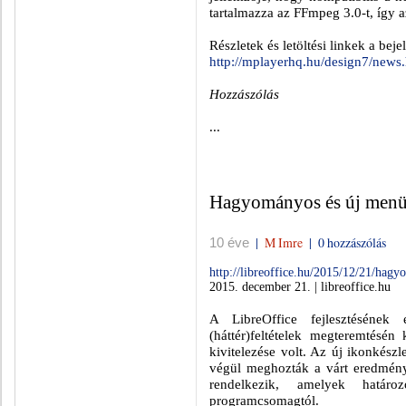
tartalmazza az FFmpeg 3.0-t, így az
Részletek és letöltési linkek a beje
http://mplayerhq.hu/design7/news
Hozzászólás
...
Hagyományos és új menü 
|
M Imre
|
0 hozzászólás
10 éve
http://libreoffice.hu/2015/12/21/hagy
2015. december 21. | libreoffice.hu
A LibreOffice fejlesztésének
(háttér)feltételek megteremtésén
kivitelezése volt. Az új ikonkész
végül meghozták a várt eredményt
rendelkezik, amelyek határo
programcsomagtól.