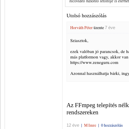
nicovideo hasonló letöltője is elérh
Utolsó hozzászólás
Horváth Péter
üzente
7 éve
Sziasztok,
ezek valóban jó parancsok, de h
más platformon vagy, akkor van 
https://www.zeneguru.com
Azonnal használhatja bárki, ing
Az FFmpeg telepítés nélk
rendszereken
|
M Imre
|
0 hozzászólás
12 éve