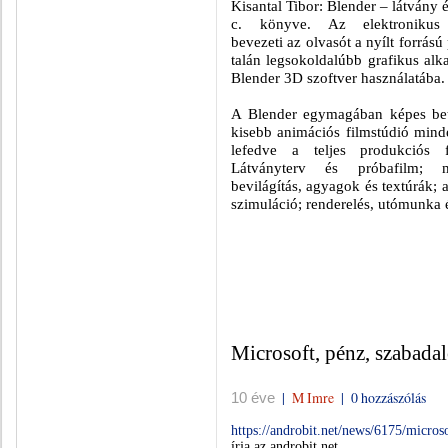
Kisantal Tibor: Blender – látvány 
c. könyve. Az elektronikus
bevezeti az olvasót a nyílt forrás
talán legsokoldalúbb grafikus alk
Blender 3D szoftver használatába.
A Blender egymagában képes bet
kisebb animációs filmstúdió mind
lefedve a teljes produkciós f
Látványterv és próbafilm; mo
bevilágítás, agyagok és textúrák; 
szimuláció; renderelés, utómunka 
Microsoft, pénz, szabada
|
M Imre
|
0 hozzászólás
10 éve
https://androbit.net/news/6175/micro
írja az androbit.net