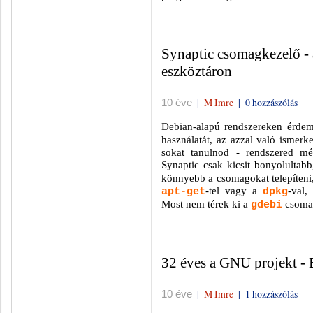
Synaptic csomagkezelő - 
eszköztáron
|
M Imre
|
0 hozzászólás
10 éve
Debian-alapú rendszereken érde
használatát, az azzal való ismer
sokat tanulnod - rendszered mé
Synaptic csak kicsit bonyolultab
könnyebb a csomagokat telepíteni, 
-tel vagy a
-val,
apt-get
dpkg
Most nem térek ki a
csomag
gdebi
32 éves a GNU projekt - 
|
M Imre
|
1 hozzászólás
10 éve