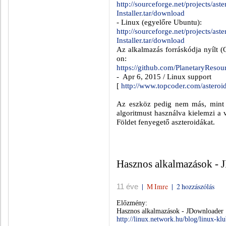
http://sourceforge.net/projects/as
Installer.tar/download
- Linux (egyelőre Ubuntu):
http://sourceforge.net/projects/as
Installer.tar/download
Az alkalmazás forráskódja nyílt (O
on:
https://github.com/PlanetaryReso
-
Apr 6, 2015 / Linux support
[
http://www.topcoder.com/asteroid
Az eszköz pedig nem más, mint e
algoritmust használva kielemzi a vi
Földet fenyegető aszteroidákat.
Hasznos alkalmazások - J
|
M Imre
|
2 hozzászólás
11 éve
Előzmény:
Hasznos alkalmazások - JDownloader
http://linux.network.hu/blog/linux-kl