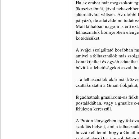
Ha az ember már megszokott egy 
ökoszisztémát, jóval nehezebben
alternatívára váltson. Az utóbbi
pályázó, de adatvédelmi tudatoss
Mail láthatóan nagyon is érti ez
felhasználók könnyebben eleng
kötődésüket.
A svájci szolgáltató korábban m
amivel a felhasználók más szolgál
kontaktjaikat és egyéb adataikat
bővítik a lehetőségeket azzal, h
-- a felhasználók akár már közvet
csatlakoztatni a Gmail-fiókjukat,
fogadhatnak gmail.com-os fiókba
postaládában, vagy a gmailes e-
felületén keresztül.
A Proton lényegében egy fokozato
szakítás helyett, ami a felhaszn
hozzá kell tenni, hogy a Gmail m
szolgáltatásokba, így sok felhas