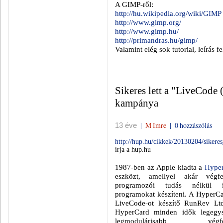
A GIMP-ről:
http://hu.wikipedia.org/wiki/GIMP
http://www.gimp.org/
http://www.gimp.hu/
http://primandras.hu/gimp/
Valamint elég sok tutorial, leírás f
Sikeres lett a "LiveCode 
kampánya
|
M Imre
|
0 hozzászólás
13 éve
http://hup.hu/cikkek/20130204/sikere
írja a hup.hu
1987-ben az Apple kiadta a
Hype
eszközt, amellyel akár végfe
programozói tudás nélkül 
programokat készíteni. A HyperCa
LiveCode-ot készítő RunRev Ltd
HyperCard minden idők legegy
legmodulárisabb végfelh