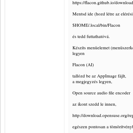
https://flacon.github.io/download
Mentsd ide (hozd létre az elérési 
$HOME/.local/bin/Flacon
és tedd futtathatóvá.
Készíts menüelemet (menüszerke
legyen
Flacon (AI)
tallózd be az AppImage fájlt,
a megjegyzés legyen,
Open source audio file encoder
az ikont szedd le innen,
http://download.opensuse.org/re
egészen pontosan a tömörítvény