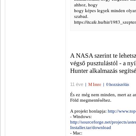
ahhoz, hogy
hogy képes legyek minden olyan 
szabad.
https://itcafe.hu/hir/1983_szep
A NASA szerint te lehetsz
végső pusztulástól - a ny
Hunter alkalmazás segíts
|
M Imre
|
0 hozzászólás
11 éve
És ez még nem minden, mert az ame
Föld megmentéséhez.
A projekt honlapja:
http://www.top
- Windows:
http://sourceforge.net/projects/as
Installer.tar/download
- Mac: