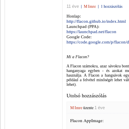
|
M Imre
|
1 hozzászólás
11 éve
Honlap:
http://flacon.github.io/index.html
Launchpad (PPA):
https://launchpad.net/flacon
Google Code:
https://code.google.com/p/flacon/d
Mi a Flacon?
A Flacon számokra, azaz sávokra bont
hanganyaga egyben - és azokat me
használja. A Flacon a hangsávok egyé
például a felvétel minőségét lehet vál
lehet).
Utolsó hozzászólás
M Imre
üzente
1 éve
Flacon AppImage: