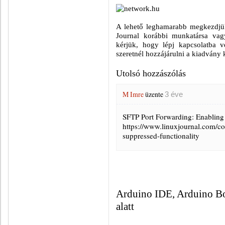
A lehető leghamarabb megkezdjük 
Journal korábbi munkatársa vag
kérjük, hogy lépj kapcsolatba 
szeretnél hozzájárulni a kiadvány 
Utolsó hozzászólás
M Imre
üzente
3 éve
SFTP Port Forwarding: Enabling
https://www.linuxjournal.com/co
suppressed-functionality
Arduino IDE, Arduino Bo
alatt