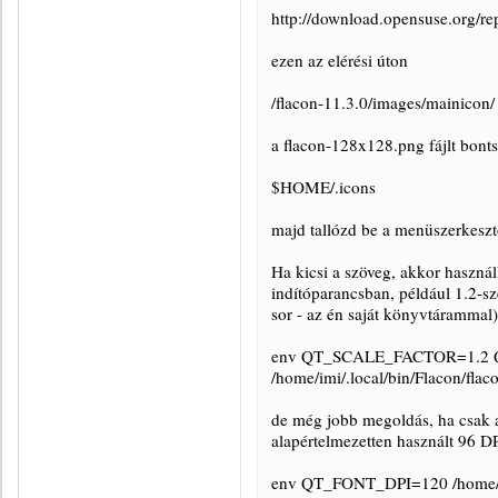
http://download.opensuse.org/re
ezen az elérési úton
/flacon-11.3.0/images/mainicon/
a flacon-128x128.png fájlt bonts
$HOME/.icons
majd tallózd be a menüszerkeszt
Ha kicsi a szöveg, akkor használ
indítóparancsban, például 1.2-sz
sor - az én saját könyvtárammal)
env QT_SCALE_FACTOR=1.
/home/imi/.local/bin/Flacon/fl
de még jobb megoldás, ha csak a
alapértelmezetten használt 96 DP
env QT_FONT_DPI=120 /home/imi