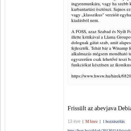
ingyenmunkára, vagy ha szebb ki
karbantartást ösztönzi. Sajnos ez
vagy „klasszikus" verzióit egyha
kiadásból nem.
A FOSS, azaz Szabad és Nyílt F
illette kritikával a Llama Groupo
dolognak gátat szab, amit alapes
fejlesztők. Tehát bár a Winamp f
alkalmazás mégsem mondható tel
egyszerűen csak lehetővé teszi b
funkciókat készítsen az ikoniku
https://www.hwsw.hu/hirek/6820
Frissült az abevjava Debi
|
M Imre
|
1 hozzászólás
13 éve
http://hup.hu/cikkek/20130114/frissul