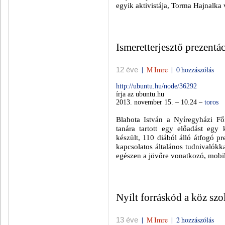
egyik aktivistája, Torma Hajnalka 
Ismeretterjesztő prezentá
|
M Imre
|
0 hozzászólás
12 éve
http://ubuntu.hu/node/36292
írja az ubuntu.hu
2013. november 15. – 10.24 –
toros
Blahota István a Nyíregyházi Fő
tanára tartott egy előadást egy
készült, 110 diából álló átfogó p
kapcsolatos általános tudnivalókka
egészen a jövőre vonatkozó, mobil
Nyílt forráskód a köz szo
|
M Imre
|
2 hozzászólás
13 éve