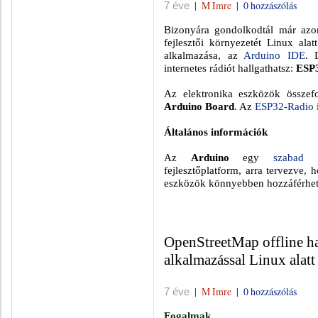
|
M Imre
|
0 hozzászólás
7 éve
Bizonyára gondolkodtál már azo
fejlesztői környezetét Linux ala
alkalmazása, az
Arduino IDE
. 
internetes rádiót hallgathatsz:
ESP
Az elektronika eszközök összef
Arduino Board
. Az
ESP32-Radio
Általános információk
Az
Arduino
egy
szabad s
fejlesztőplatform, arra tervezve,
eszközök könnyebben hozzáférhet
OpenStreetMap offline h
alkalmazással Linux alatt
|
M Imre
|
0 hozzászólás
7 éve
Fogalmak