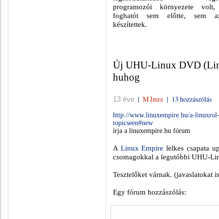
programozói környezete volt,
foghatót sem előtte, sem 
készítettek.
Új UHU-Linux DVD (Linu
huhog
|
M Imre
|
13 hozzászólás
13 éve
http://www.linuxempire.hu/a-linuxrol
topicseen#new
írja a linuxempire.hu fórum
A
Linux Empire
lelkes csapata upg
csomagokkal a legutóbbi UHU-Linu
Tesztelőket várnak. (javaslatokat is
Egy fórum hozzászólás: