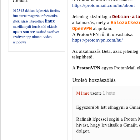
Címkék
https://protonmail.com/hu/about
012345
debian
fejlesztés
firefox
full circle magazin
informatika
Jelenleg kizárólag a
Debian-al
linux
játék
leírás
libreoffice
alkalmazás, mely a
Hálózatkez
mozilla
nyílt forráskód
oktatás
alapokon.
OpenVPN
open source
szabad szoftver
A ProtonVPN-ről itt olvashatsz:
szoftver
tipp
ubuntu
videó
https://protonvpn.com/hu/
windows
Az alkalmazás Beta, azaz jelenleg a
telepíthető.
A
ProtonVPN
egyes ProtonMail el
Utolsó hozzászólás
M Imre
üzente
1 hete
Egyszerűbb lett elhagyni a Gmail
Rafinált lépéssel segíti a Proto
hívást, hogy leváltsák a Gmailt
dolgot.