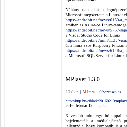
Néhány nap alatt a legnépszer
Microsoft megszerette a Linuxot
cí
https://androbit.net/news/6160/a_
amiben az Azure-os Linux-támogat
https://androbit.net/news/5767/saj
a
Visual Studio Code
for Linux
https://androbit.net/mini/1135/v
és a linux-szos Raspberry Pi szá
https://androbit.net/news/6148/a
a Microsoft SQL Server for Linux b
MPlayer 1.3.0
|
M Imre
|
0 hozzászólás
10 éve
http://hup.hu/cikkek/20160219/mplay
2016. február 19.| hup.hu
Kevesebb mint egy hónappal az 
bejelentették a médialejátszó 
jellemzője, hogy kompatibilis a n