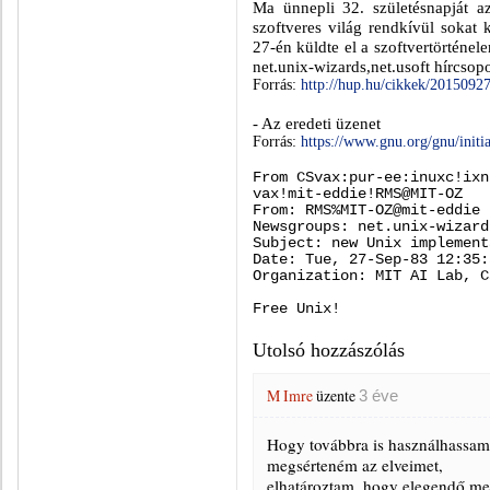
Ma ünnepli 32. születésnapját 
szoftveres világ rendkívül sokat
27-én küldte el a szoftvertörténe
net.unix-wizards,net.usoft hírcso
Forrás:
http://hup.hu/cikkek/2015092
- Az eredeti üzenet
Forrás:
https://www.gnu.org/gnu/init
From CSvax:pur-ee:inuxc!ixn
vax!mit-eddie!RMS@MIT-OZ
From: RMS%MIT-OZ@mit-eddie
Newsgroups: net.unix-wizard
Subject: new Unix implement
Date: Tue, 27-Sep-83 12:35:
Organization: MIT AI Lab, C
Free Unix!
Utolsó hozzászólás
M Imre
üzente
3 éve
Hogy továbbra is használhassam
megsérteném az elveimet,
elhatároztam, hogy elegendő men