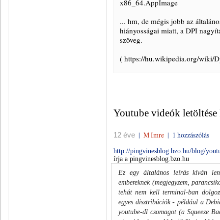
x86_64.AppImage
... hm, de mégis jobb az általán
hiányosságai miatt, a DPI nagyít
szöveg.
( https://hu.wikipedia.org/wiki/D
Youtube videók letölté
|
M Imre
|
1 hozzászólás
12 éve
http://pingvinesblog.bzo.hu/blog/you
írja a pingvinesblog.bzo.hu
Ez egy általános leírás kíván le
embereknek (megjegyzem, parancsikonr
tehát nem kell terminal-ban dolgo
egyes disztribúciók - például a Debia
youtube-dl csomagot (a Squeeze Bac