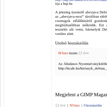
írja a hup.hu
A jelenleg üzemelő abevjava Debia
az „abevjava-next” tárolóban elé
csomagok előállításáról gondosk
megbízhatóbban működik. Ezt az
tesztelés alá vetni, bármelyik D
variáns alatt.
Utolsó hozzászólás
M Imre
üzente
12 éve
Az Általános Nyomtatványkitölt
http://itcafe.hu/hir/anyk_debian
Megjelent a GIMP Magazi
|
M Imre
|
0 hozzászólás
13 éve