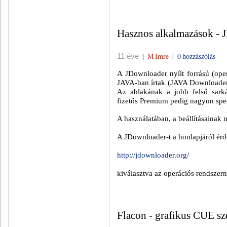
Hasznos alkalmazások - 
|
M Imre
|
0 hozzászólás
11 éve
A JDownloader nyílt forrású (ope
JAVA-ban írtak (JAVA Downloader)
Az ablakának a jobb felső sarká
fizetős Premium pedig nagyon speci
A használatában, a beállításainak
A JDownloader-t a honlapjáról érde
http://jdownloader.org/
kiválasztva az operációs rendszern
Flacon - grafikus CUE sz