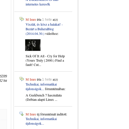
internetes keresők
M Imre
írta
a(z)
1 hete
Viszlát, és kösz a halakat! -
Bezárt a BuheraBlog
(2014.04.30.)
videóhoz:
Sick Of It All - Cry for Help
(Yours Truly | 2000.) Find a
fault! Cut...
 S599
M Imre
írta
a(z)
1 hete
2 bit
Technikai, informatikai
újdonságok...
fórumtémában:
A Geekbench 7 használata
(Debian-alapú Linux ...
M Imre
új fórumtémát indított:
Technikai, informatikai
újdonságok...