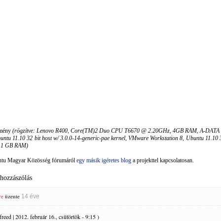
dmény
(rögzítve: Lenovo R400, Core(TM)2 Duo CPU T6670 @ 2.20GHz, 4GB RAM, A-DATA
ntu 11.10 32 bit host w/ 3.0.0-14-generic-pae kernel, VMware Workstation 8, Ubuntu 11.10 3
/ 1 GB RAM)
tu Magyar Közösség fórumáról
egy másik igéretes blog
a projekttel kapcsolatosan.
 hozzászólás
re
üzente
14 éve
reed | 2012. február 16., csütörtök - 9:15 )