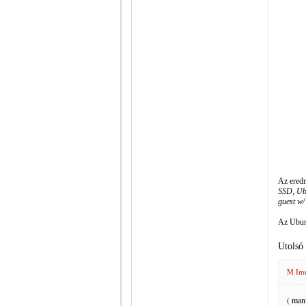
Az ere
SSD, Ubu
guest w
Az Ubun
Utolsó
M Im
( manf