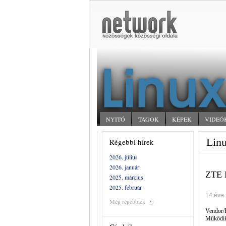
NYITÓ
TAGOK
KÉPEK
VIDEÓ
Linu
Régebbi hírek
2026. július
2026. január
ZTE M
2025. március
2025. február
14 éve
Még régebbiek
Vendor/
Működi