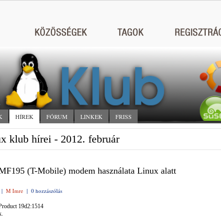
K
HÍREK
FÓRUM
LINKEK
FRISS
x klub hírei - 2012. február
F195 (T-Mobile) modem használata Linux alatt
|
M Imre
|
0 hozzászólás
Product 19d2:1514
k.