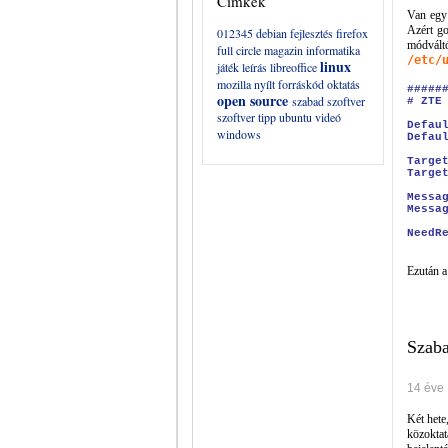
Címkék
Van eg
Azért g
012345
debian
fejlesztés
firefox
módvá
full circle magazin
informatika
/etc/
linux
játék
leírás
libreoffice
mozilla
nyílt forráskód
oktatás
#####
open source
szabad szoftver
# ZTE
szoftver
tipp
ubuntu
videó
Defau
windows
Defau
Targe
Targe
Messa
Messa
NeedR
Ezután a
Szaba
14 éve
Két hete
közoktat