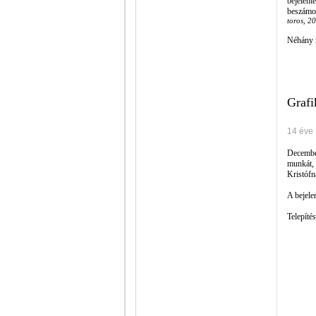
bejelent
beszámo
toros, 2
Néhány n
Grafi
14 éve
Decemb
munkát,
Kristófn
A bejele
Telepíté