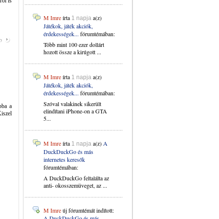
ről is
M Imre
írta
a(z)
1 napja
Játékok, játék akciók,
érdekességek...
fórumtémában:
b
Több mint 100 ezer dollárt
hozott össze a kirúgott ...
M Imre
írta
a(z)
1 napja
Játékok, játék akciók,
érdekességek...
fórumtémában:
Szóval valakinek sikerült
bba a
elindítani iPhone-on a GTA
iszel
5...
M Imre
írta
a(z)
A
1 napja
DuckDuckGo és más
internetes keresők
fórumtémában:
A DuckDuckGo feltalálta az
anti- okosszemüveget, az ...
M Imre
új fórumtémát indított:
A DuckDuckGo és más