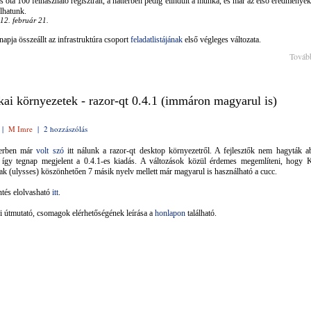
és óta 160 felhasználó regisztrált, a háttérben pedig elindult a munka, és már az első eredmények
lhatunk.
012. február 21.
apja összeállt az infrastruktúra csoport
feladatlistájának
első végleges változata.
Továb
kai környezetek - razor-qt 0.4.1 (immáron magyarul is)
|
M Imre
|
2 hozzászólás
erben már
volt szó
itt nálunk a razor-qt desktop környezetről. A fejlesztők nem hagyták a
 így tegnap megjelent a 0.4.1-es kiadás. A változások közül érdemes megemlíteni, hogy K
ak (ulysses) köszönhetően 7 másik nyelv mellett már magyarul is használható a cucc.
ntés elolvasható
itt
.
si útmutató, csomagok elérhetőségének leírása a
honlapon
található.