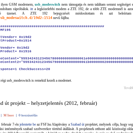
y ilyen GSM modemem,
usb_modeswitch
nem támogatja és nem találtam semmi segítséget s
ondoltam rápróbálok.
itt
a legközelebbi modem a ZTE 192, de a több ZTE modemnél is azo
ltó üzenet. A ZTE 192 bejegyzését módosítottam és azt beleírta
usb_modeswitch.d/19d2:1514
nevű fájlba.
###################################################
 MF195
ltVendor= 0x19d2
ltProduct=0x1514
tVendor= 0x19d2
tProduct= 0x1516
geContent="5553424312345678000000000000061e000000000000000000000
geContent2="5553424312345679000000000000061b00000002000000000000
esponse=1 CheckSuccess=20
 régi usb_modeswitch is remekül kezeli a modemet.
Továb
d út projekt – helyzetjelentés (2012, február)
|
M Imre
|
0 hozzászólás
, február 7-én
jelentette be
az FSF.hu Alapítvány a
Szabad út
projektet, melynek célja, hogy seg
ási intézmények szabad szoftverekre történő átállását. A projektnek otthont adó közösségi old