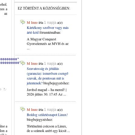
ehol.
EZ TÖRTÉNT A KÖZÖSSÉGBEN:
nos a
m az
M Imre
írta
a(z)
1 napja
Kártékony szoftver vagy más
ártó kód
fórumtémában:
A Magyar Conquest
Gyorselemzés az MVH és az
...
000000000"
M Imre
írta
a(z)
0000000000"
1 napja
Szavatosság és jótállás
(garancia): ismerősen csengő
szavak, de pontosan mit is
jelentenek?
blogbejegyzéshez:
b
Javítsd magad – ha mered! |
2026 július 30. 17:45 Az ...
M Imre
írta
a(z)
1 napja
Boldog születésnapot Linux!
blogbejegyzéshez:
Történelmi csúcson a Linux,
ítse a
de a számok azért egy kicsit ...
alon a