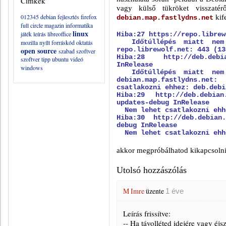
Címkék
vagy külső tükröket visszatér
012345
debian
fejlesztés
firefox
kife
debian.map.fastlydns.net
full circle magazin
informatika
linux
játék
leírás
libreoffice
Hiba:27 https://repo.librew
mozilla
nyílt forráskód
oktatás
Időtúllépés miatt nem l
open source
repo.librewolf.net: 443 (13
szabad szoftver
Hiba:28 http://deb.debia
szoftver
tipp
ubuntu
videó
InRelease
windows
Időtúllépés miatt nem l
debian.map.fastlydns.ne
csatlakozni ehhez: deb.debi
Hiba:29 http://deb.debian
updates-debug InRelease
Nem lehet csatlakozni ehhe
Hiba:30 http://deb.debian.
debug InRelease
Nem lehet csatlakozni ehhe
akkor megpróbálhatod kikapcsolni 
Utolsó hozzászólás
M Imre
üzente
1 éve
Leírás frissítve:
-- Ha távolléted idejére vagy éjs