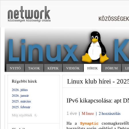
NYITÓ
TAGOK
KÉPEK
VIDEÓK
HÍREK
FÓRUM
L
Linux klub hírei - 202
Régebbi hírek
2026. július
2026. január
IPv6 kikapcsolása: apt D
2025. március
2025. február
|
M Imre
|
2 hozzászólás
1 éve
Még régebbiek
Ha a
csomagkezelő
Synaptic
használata során -például a Debia