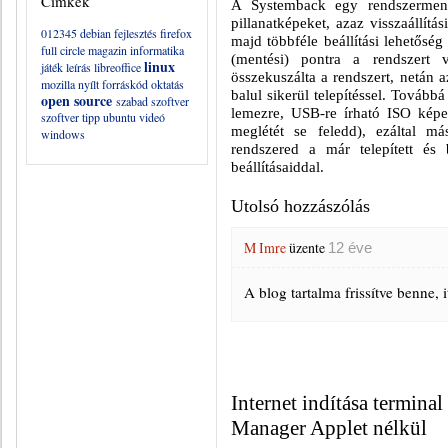
Címkék
A Systemback egy rendszerment
pillanatképeket, azaz visszaállítás
012345
debian
fejlesztés
firefox
majd többféle beállítási lehetőség 
full circle magazin
informatika
(mentési) pontra a rendszert vi
linux
játék
leírás
libreoffice
összekuszálta a rendszert, netán a
mozilla
nyílt forráskód
oktatás
balul sikerül telepítéssel. Továbbá
open source
szabad szoftver
lemezre, USB-re írható ISO képet
szoftver
tipp
ubuntu
videó
meglétét se feledd), ezáltal má
windows
rendszered a már telepített és 
beállításaiddal.
Utolsó hozzászólás
M Imre
üzente
12 éve
A blog tartalma frissítve benne, i
Internet indítása termina
Manager Applet nélkül