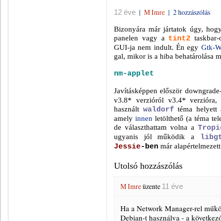
|
M Imre
|
2 hozzászólás
12 éve
Bizonyára már jártatok úgy, hog
panelen vagy a
taskbar-
tint2
GUI-ja nem indult. Én egy
Gtk-W
gal, mikor is a hiba behatárolása m
nm-applet
Javításképpen először downgrade
v3.8* verzióról v3.4* verzióra,
használt
téma helyett
waldorf
amely
innen
letölthető (a téma te
de választhattam volna a
Tropi
ugyanis jól működik a
libg
már alapértelmezett
Jessie
-ben
Utolsó hozzászólás
M Imre
üzente
11 éve
Ha a Network Manager-rel működ
Debian-t használva - a következő