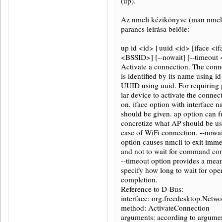
(up).
Az nmcli kézikönyve (man nmcli)
parancs leírása belőle:
up id <id> | uuid <id> [iface <if
<BSSID>] [--nowait] [--timeout
Activate a connection. The conn
is identified by its name using id
UUID using uuid. For requiring 
lar device to activate the connec
on, iface option with interface 
should be given. ap option can f
concretize what AP should be us
case of WiFi connection. --nowai
option causes nmcli to exit imme
and not to wait for command co
--timeout option provides a mean
specify how long to wait for ope
completion.
Reference to D-Bus:
interface: org.freedesktop.Net
method: ActivateConnection
arguments: according to argume