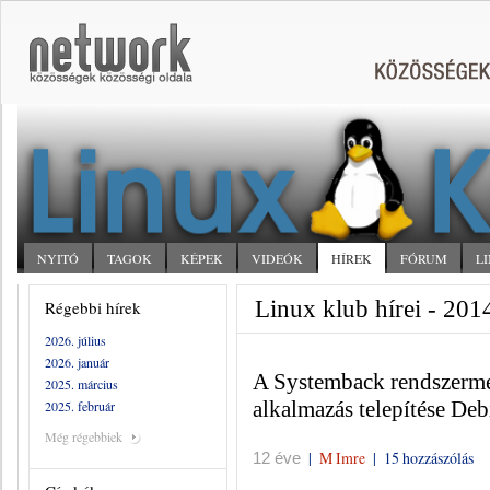
NYITÓ
TAGOK
KÉPEK
VIDEÓK
HÍREK
FÓRUM
L
Linux klub hírei - 201
Régebbi hírek
2026. július
2026. január
A Systemback rendszermen
2025. március
alkalmazás telepítése Deb
2025. február
Még régebbiek
|
M Imre
|
15 hozzászólás
12 éve