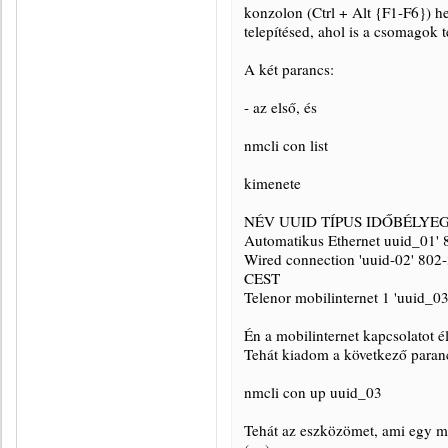
konzolon (Ctrl + Alt {F1-F6}) hel
telepítésed, ahol is a csomagok t
A két parancs:
- az első, és
nmcli con list
kimenete
NÉV UUID TÍPUS IDŐBÉLYE
Automatikus Ethernet uuid_01' 
Wired connection 'uuid-02' 802-3
CEST
Telenor mobilinternet 1 'uuid_0
Én a mobilinternet kapcsolatot é
Tehát kiadom a következő paran
nmcli con up uuid_03
Tehát az eszközömet, ami egy 