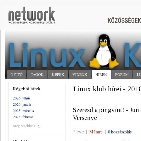
NYITÓ
TAGOK
KÉPEK
VIDEÓK
HÍREK
FÓRUM
L
Linux klub hírei - 20
Régebbi hírek
2026. július
2026. január
Szeresd a pingvint! - Ju
2025. március
Versenye
2025. február
Még régebbiek
|
M Imre
|
0 hozzászólás
7 éve