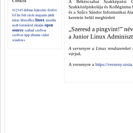
Címkék
A Békéscsabai Szakképzési C
Szakközépiskolája és Kollégiuma
012345
debian
fejlesztés
firefox
és a Szűcs Sándor Informatikai Al
fsf.hu
full circle magazin
játék
keretein belül meghirdeti
linux
leírás
libreoffice
mozilla
open
nyílt forráskód
oktatás
„Szeresd a pingvint!” né
source
szabad szoftver
szoftver
tipp
ubuntu
videó
a Junior Linux Adminiszt
windows
A versenyre a Linux rendszereket
várjuk.
A versenyre a
https://verseny.szsia