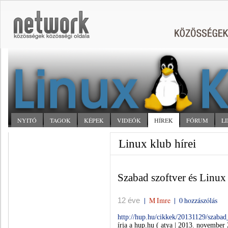
NYITÓ
TAGOK
KÉPEK
VIDEÓK
HÍREK
FÓRUM
L
Linux klub hírei
Szabad szoftver és Linux
|
M Imre
|
0 hozzászólás
12 éve
http://hup.hu/cikkek/20131129/szaba
írja a hup.hu ( atya | 2013. november 