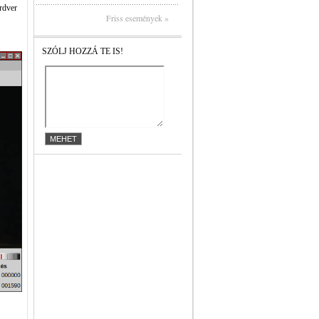
rdver
Friss események »
SZÓLJ HOZZÁ TE IS!