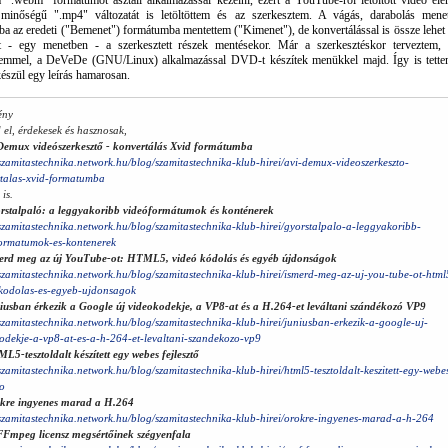
 ".webm" formátumot asztali alkalmazással kezelni, ezért a YouTube-ról letöltött videó elér
 minőségű ".mp4" változatát is letöltöttem és az szerkesztem. A vágás, darabolás mene
a az eredeti ("Bemenet") formátumba mentettem ("Kimenet"), de konvertálással is össze lehet 
t - egy menetben - a szerkesztett részek mentésekor. Már a szerkesztéskor terveztem,
emmel, a DeVeDe (GNU/Linux) alkalmazással DVD-t készítek menükkel majd. Így is tette
 készül egy leírás hamarosan.
ény
 el, érdekesek és hasznosak,
Demux videószerkesztő - konvertálás Xvid formátumba
/szamitastechnika.network.hu/blog/szamitastechnika-klub-hirei/avi-demux-videoszerkeszto-
talas-xvid-formatumba
 is.
rstalpaló: a leggyakoribb videóformátumok és konténerek
/szamitastechnika.network.hu/blog/szamitastechnika-klub-hirei/gyorstalpalo-a-leggyakoribb-
ormatumok-es-kontenerek
erd meg az új YouTube-ot: HTML5, videó kódolás és egyéb újdonságok
/szamitastechnika.network.hu/blog/szamitastechnika-klub-hirei/ismerd-meg-az-uj-you-tube-ot-html
kodolas-es-egyeb-ujdonsagok
iusban érkezik a Google új videokodekje, a VP8-at és a H.264-et leváltani szándékozó VP9
/szamitastechnika.network.hu/blog/szamitastechnika-klub-hirei/juniusban-erkezik-a-google-uj-
odekje-a-vp8-at-es-a-h-264-et-levaltani-szandekozo-vp9
L5-tesztoldalt készített egy webes fejlesztő
/szamitastechnika.network.hu/blog/szamitastechnika-klub-hirei/html5-tesztoldalt-keszitett-egy-webe
to
kre ingyenes marad a H.264
/szamitastechnika.network.hu/blog/szamitastechnika-klub-hirei/orokre-ingyenes-marad-a-h-264
FFmpeg licensz megsértőinek szégyenfala