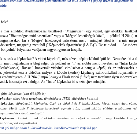
/szamitastechnika.network.hu/blog/szamitastechnika-klub-hirei/az-f-fmpeg-liszensz-megsertoinek-
nfala
 bele!
 már elindított Avidemux-szal betallózol ("Megnyitás") egy videót, egy ablakkal találkozh
atsz a "Biztonságos mód használata" vagy a "Mégse" lehetőségek közül, ... például H.264 (".
egnyitásakor. Én a "Mégse" lehetőséget választom, mert - mindjárt látod is - a már megny
ndekszelem, mégpedig menüből ("Képkockák újraépítése (I & B)"). De te tudod ... . Az indexs
 bonyolult" folyamata valójában nagyon gyorsan lezajlik.
 is ezek a képkockák? A videó képekből, más néven képkockákból épül fel. Nem térek ki a t
, mert meghaladná a blog célját, de például az "I" az előbbi menü nevében az "Intra képk
lcsképkocka). Rosszul konvertált videónál elcsúszhat a hang a képtől, és az indexszelés 
ra, jelzéseket tesz a videóba, melyek a kódoló (kodek) kép/hang szinkronizálási folyamatát se
g eredményesen. A H.264 (".mp4") vagy a Flash videó (".flv") nem tartalmaz ilyen indexszeket,
kodek használja ezt a dolgot. Az "Intra" képkockáról is szót ejtek mindjárt.
fajta képkocka (van többféle is)
épkocka
: teljes képet tartalmaz, tömörítése a JPEG-eljáráshoz hasonlít
képkocka
: előrebecsült képkocka. Csak az előző I és P képkockához képest viszonyított változ
mazza. Minél több P képkocka következik egymás után, annál inkább eltérhet a kibontott vid
ny az eredeti videoállománytól
képkocka
: Azokat a makroblokkokat tartalmazza melyek a korábbi, vagy későbbi I vag
kához képest megváltoztak
/kmt.gtk.uni-pannon.hu/kzst/oktatas/multimedia/ve/eloadas/mfeld3.ppt