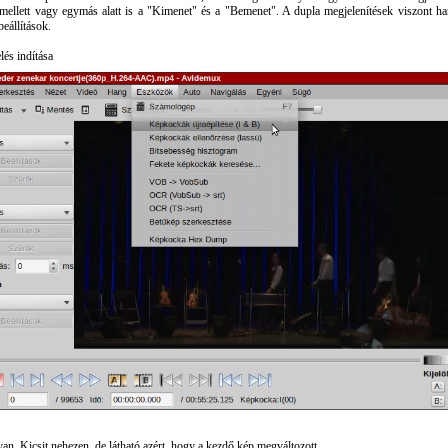
ellett vagy egymás alatt is a "Kimenet" és a "Bemenet". A dupla megjelenítések viszont ha
beállítások.
lés indítása
van. Kicsit nehezen, de látható azért, hogy a kezdő kép megváltozott.