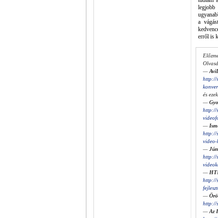
tudtam a
legjobb
ugyanabb
a vágás
kedvenc
erről is
Előzm
Olvasd
—
Avi
http:/
konver
és ezek
—
Gyo
http:/
videof
—
Ism
http:/
video-
—
Jún
http:/
videok
—
HTM
http:/
fejlesz
—
Örö
http:/
—
Az 