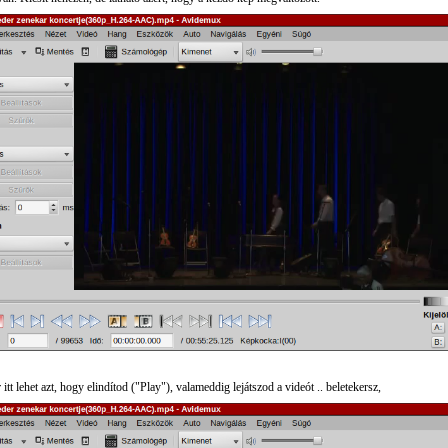
itt lehet azt, hogy elindítod ("Play"), valameddig lejátszod a videót .. beletekersz,