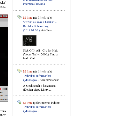
ocka"
internetes keresők
ersz,
M Imre
írta
a(z)
1 hete
Viszlát, és kösz a halakat! -
Bezárt a BuheraBlog
(2014.04.30.)
videóhoz:
Sick Of It All - Cry for Help
(Yours Truly | 2000.) Find a
fault! Cut...
M Imre
írta
a(z)
1 hete
Technikai, informatikai
újdonságok...
fórumtémában:
A Geekbench 7 használata
(Debian-alapú Linux ...
M Imre
új fórumtémát indított:
Technikai, informatikai
újdonságok...
demux
thető