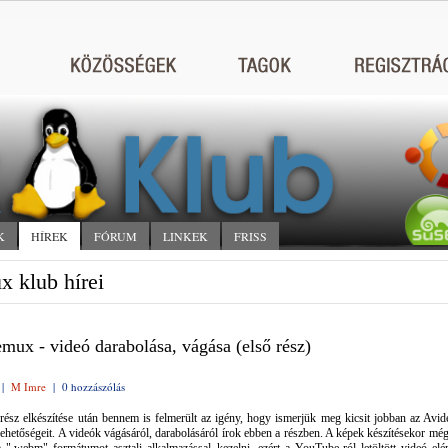
K
HÍREK
FÓRUM
LINKEK
FRISS
x klub hírei
mux - videó darabolása, vágása (első rész)
|
M Imre
|
0 hozzászólás
rész elkészítése után bennem is felmerült az igény, hogy ismerjük meg kicsit jobban az Avi
lehetőségeit. A videók vágásáról, darabolásáról írok ebben a részben. A képek készítésekor mé