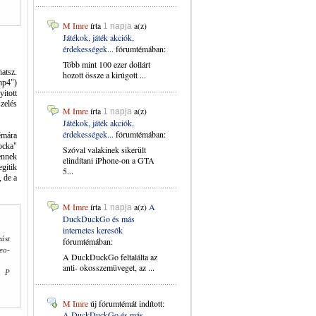
M Imre
írta
a(z)
1 napja
Játékok, játék akciók,
érdekességek...
fórumtémában:
Több mint 100 ezer dollárt
atsz.
hozott össze a kirúgott ...
mp4")
itott
zelés
M Imre
írta
a(z)
1 napja
Játékok, játék akciók,
érdekességek...
fórumtémában:
émára
ocka"
Szóval valakinek sikerült
ennek
elindítani iPhone-on a GTA
gítik
5...
 de a
M Imre
írta
a(z)
A
1 napja
DuckDuckGo és más
internetes keresők
ást
fórumtémában:
eo-
A DuckDuckGo feltalálta az
anti- okosszemüveget, az ...
y P
M Imre
új fórumtémát indított:
A DuckDuckGo és más