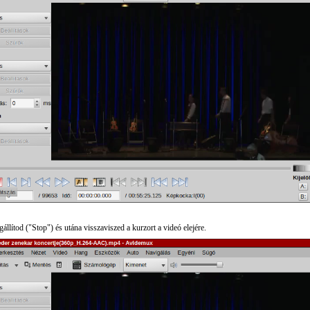
állítod ("Stop") és utána visszaviszed a kurzort a videó elejére.