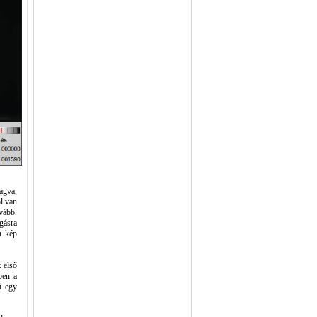
ágva,
l van
vább.
ágásra
n kép
z első
ben a
i egy