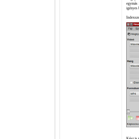
egymás m
igényes 
Indexsze
Kész is 