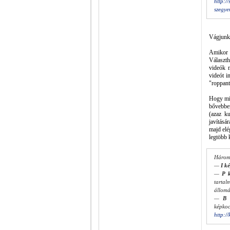
http:/
szegye
Vágjunk
Amikor a
Választh
videók m
videót i
"roppant
Hogy mik
bővebben
(azaz ku
javításá
majd elé
legtöbb 
Három 
—
I k
—
P 
tartal
állomá
—
B 
képkoc
http:/