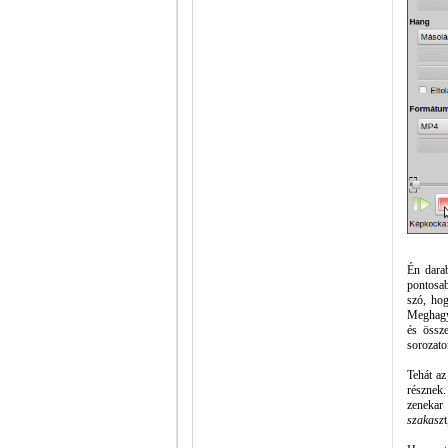
Én dara
pontosab
szó, ho
Meghagyo
és össze
sorozat
Tehát az
résznek
zenekar 
szakasz