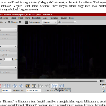
 tehát betallóztad és megnyitottad ("Megnyitás") és most, a biztonság kedvéért az "Első képk
kattintasz. Végülis, lehet, ismét belenézel, mert annyira tetszik vagy mert csak beletek
sz a gombokkal. Legyen az elején.
 "Kimenet"-re állítottam a fenn lenyiló menüben a megjelenítést, vagyis átállítottam az Avi
sakor alapértelmezett "Bemenet" beállítást, mert a végeredményre vagyok kíváncsi. Megjelení