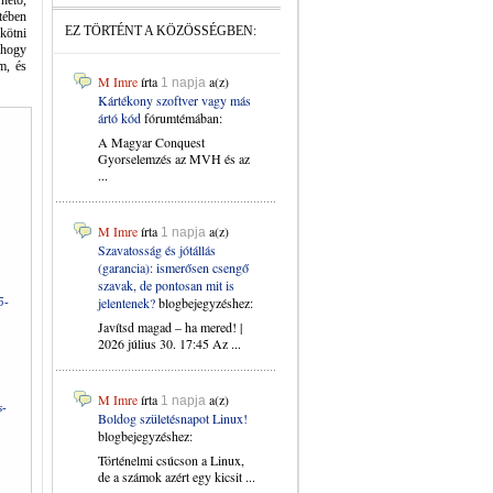
hető,
tében
EZ TÖRTÉNT A KÖZÖSSÉGBEN:
kötni
 hogy
m, és
M Imre
írta
a(z)
1 napja
Kártékony szoftver vagy más
ártó kód
fórumtémában:
A Magyar Conquest
Gyorselemzés az MVH és az
...
M Imre
írta
a(z)
1 napja
Szavatosság és jótállás
(garancia): ismerősen csengő
szavak, de pontosan mit is
jelentenek?
blogbejegyzéshez:
5-
Javítsd magad – ha mered! |
2026 július 30. 17:45 Az ...
M Imre
írta
a(z)
1 napja
s-
Boldog születésnapot Linux!
blogbejegyzéshez:
Történelmi csúcson a Linux,
de a számok azért egy kicsit ...