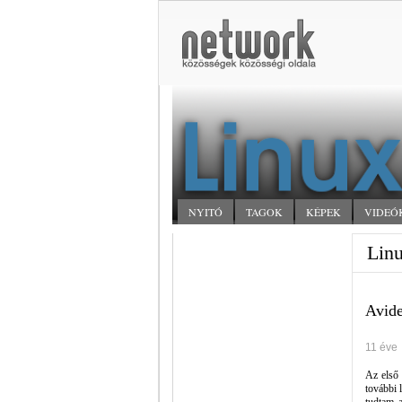
NYITÓ
TAGOK
KÉPEK
VIDEÓ
Linu
Avide
11 éve
Az első 
további 