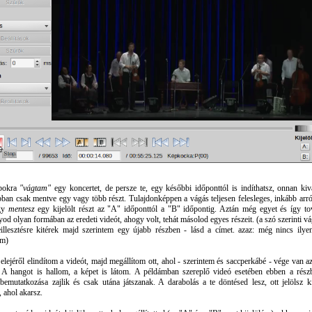
bokra
"vágtam"
egy koncertet, de persze te, egy későbbi időponttól is indíthatsz, onnan kiv
ban csak mentve egy vagy több részt. Tulajdonképpen a vágás teljesen felesleges, inkább arró
gy
mentesz
egy kijelölt részt az "A" időponttól a "B" időpontig. Aztán még egyet és így to
d olyan formában az eredeti videót, ahogy volt, tehát másolod egyes részeit. (a szó szerinti v
illesztésre kitérek majd szerintem egy újabb részben - lásd a címet. azaz: még nincs ilye
om)
 elejéről elindítom a videót, majd megállítom ott, ahol - szerintem és saccperkábé - vége van a
. A hangot is hallom, a képet is látom. A példámban szereplő videó esetében ebben a rész
bemutatkozása zajlik és csak utána játszanak. A darabolás a te döntésed lesz, ott jelölsz k
t, ahol akarsz.