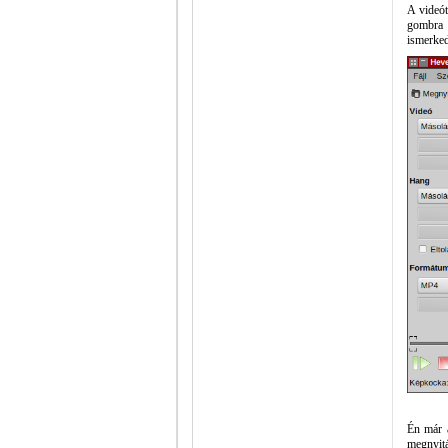
A videót
gombra 
ismerked
Én már a
megnyitá