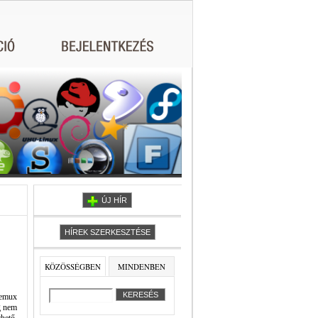
ÚJ HÍR
HÍREK SZERKESZTÉSE
KÖZÖSSÉGBEN
MINDENBEN
demux
g nem