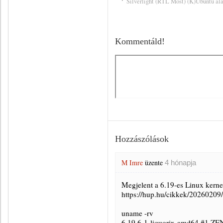
Silverlight (RTL Most) (K)Ubuntu ala
Kommentáld!
Hozzászólások
M Imre
üzente
4 hónapja
Megjelent a 6.19-es Linux kerne
https://hup.hu/cikkek/20260209/
uname -rv
6.19.6-1-liquorix-amd64 #1 ZE