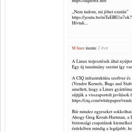
https://liquorix.net/
„Nem tudom, mi jöhet ezután”
https://youtu.be/mTuEBE1n7o
Hívtuk...
M Imre
üzente
2 éve
A Linux terjesztések által nyújt
Egy új tanulmány szerint így va
A CIQ infrastruktúra szoftver és
(Vendor Kernels, Bugs and Stabi
amellett, hogy a Linux gyártóin
sújtják a visszaportolt javítások
https://ciq.com/whitepaper/vendo
Bár mindez egyeseket sokkolhat,
Ahogy Greg Kroah-Hartman, a Lin
biztonsági csapatának kiemelke
érdekében mindig a legújabb, hos