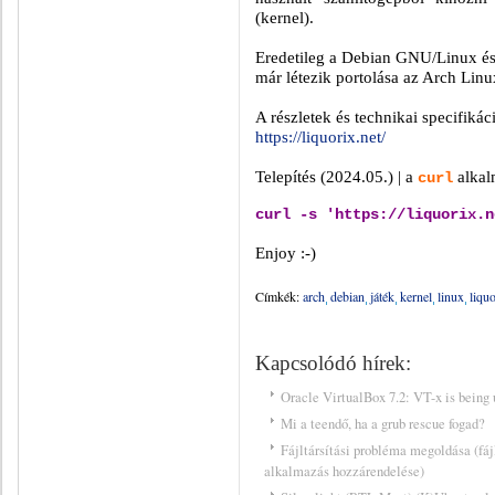
(kernel).
Eredetileg a Debian GNU/Linux és 
már létezik portolása az Arch Linu
A részletek és technikai specifiká
https://liquorix.net/
Telepítés (2024.05.) | a
alkalm
curl
curl -s 'https://liquorix.n
Enjoy :-)
Címkék:
arch
debian
játék
kernel
linux
liqu
Kapcsolódó hírek:
Oracle VirtualBox 7.2: VT-x is being 
Mi a teendő, ha a grub rescue fogad?
Fájltársítási probléma megoldása (fáj
alkalmazás hozzárendelése)