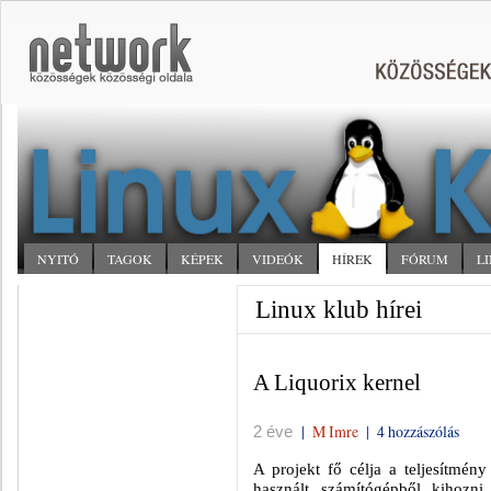
NYITÓ
TAGOK
KÉPEK
VIDEÓK
HÍREK
FÓRUM
L
Linux klub hírei
A Liquorix kernel
|
M Imre
|
4 hozzászólás
2 éve
A projekt fő célja a teljesítmén
használt számítógépből kihozn