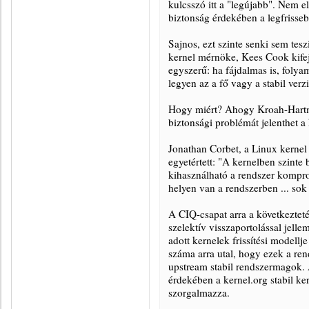
kulcsszó itt a "legújabb". Nem 
biztonság érdekében a legfrisseb
Sajnos, ezt szinte senki sem te
kernel mérnöke, Kees Cook kifejt
egyszerű: ha fájdalmas is, folyam
legyen az a fő vagy a stabil verzi
Hogy miért? Ahogy Kroah-Hartma
biztonsági problémát jelenthet a 
Jonathan Corbet, a Linux kernel 
egyetértett: "A kernelben szinte
kihasználható a rendszer kompro
helyen van a rendszerben ... sok
A CIQ-csapat arra a következtet
szelektív visszaportolással jelle
adott kernelek frissítési modellj
száma arra utal, hogy ezek a re
upstream stabil rendszermagok. 
érdekében a kernel.org stabil ke
szorgalmazza.