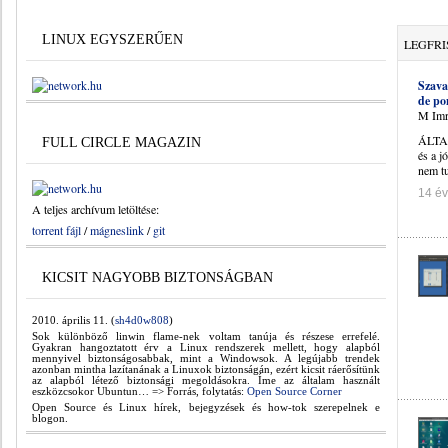
LINUX EGYSZERŰEN
LEGFRI
Szava
de po
M Imr
ÁLTAL
FULL CIRCLE MAGAZIN
és a j
nem tu
14 év
A teljes archívum letöltése:
torrent fájl
/
mágneslink
/
git
KICSIT NAGYOBB BIZTONSÁGBAN
2010. április 11.
(
sh4d0w808
)
Sok különböző linwin flame-nek voltam tanúja és részese errefelé.
Gyakran hangoztatott érv a Linux rendszerek mellett, hogy alapból
mennyivel biztonságosabbak, mint a Windowsok. A legújabb trendek
azonban mintha lazítanának a Linuxok biztonságán, ezért kicsit ráerősítünk
az alapból létező biztonsági megoldásokra. Íme az általam használt
eszközcsokor Ubuntun… => Forrás, folytatás:
Open Source Corner
Open Source és Linux hírek, bejegyzések és how-tok szerepelnek e
blogon.