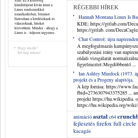
Szia! Ez a közösség
kiindulópont kíván lenni a
RÉGEBBI HÍREK
Linux rendszerekkel
ismerkedésben, fórumot
Hannah Montana Linux Is Ba
biztosítani a kérdéseknek és
KDE: https://gitlab.com/Dec
válaszoknak, híreket
közvetíteni. Mindez - ahogy a
https://gitlab. com/DecaCag
Linux is - teljesen ingyenes.
Chat Control: újra napirenden
A megfogalmazás kampányszerű
Hogy tetszik?
szabályozási irány van napiren
Írd meg nekem!
oldali vizsgálatát normalizáln
figyelmeztet:Megdöbbentő ...
Ian Ashley Murdock (1973. ápr
projekt és a Progeny alapítója.
A kép forrása: https://www.f
fbid=2736307943375285 ... am
projekt https://hu.wikipedia. 
https://hu.wikipedia.org/wiki/
asztal
crunch
animáció
c64
fejlesztés
firefox
full circl
kacagás