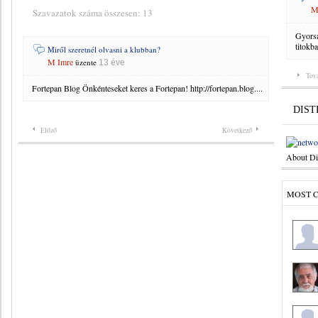
M
Szavazatok száma összesen: 13
Gyorsa
titokb
Miről szeretnél olvasni a klubban?
M Imre
üzente
13 éve
Tov
Fortepan Blog Önkénteseket keres a Fortepan! http://fortepan.blog....
DIS
Előző
Következő
About Di
MOST 