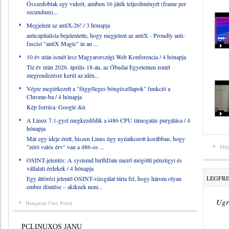
Összedobtak egy videót, amiben 16 játék teljesítményét (frame per
secundum)...
Megjelent az antiX-26!
/ 3 hónapja
anticapitalista bejelentette, hogy megjelent az antiX - Proudly anti-
fascist "antiX Magic" in an ...
10 év után ismét lesz Magyarországi Web Konferencia
/ 4 hónapja
Tíz év után 2026. április 18-án, az Óbudai Egyetemen ismét
megrendezésre kerül az idén...
Végre megérkezett a "függőleges böngészőlapok" funkció a
Chrome-ba
/ 4 hónapja
Kép forrása: Google &n
A Linux 7.1-gyel megkezdődik a i486 CPU támogatás purgálása
/ 4
hónapja
Már egy ideje érett, hiszen Linus úgy nyilatkozott korábban, hogy
"zéró valós érv" van a 486-os ...
Még
OSINT-jelentés: A systemd birthDate mező mögötti pénzügyi és
vállalati érdekek
/ 4 hónapja
LEGFRI
Egy áttörést jelentő OSINT-vizsgálat tárta fel, hogy három olyan
ember döntése – akiknek nem...
Ugr
Hungarian Unix Portal
PCLINUXOS JANU