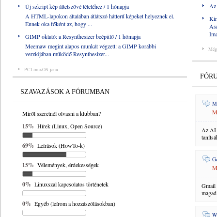
Az 
Új szkript kép áttetszővé tételéhez
/ 1 hónapja
A HTML-lapokon általában átlátszó hátterű képeket helyeznek el.
Kir
Ennek oka főként az, hogy ...
Asa
Im
GIMP oktató: a Resynthesizer beépülő
/ 1 hónapja
Meemaw megint alapos munkát végzett: a GIMP korábbi
Még
verziójában működő Resynthesizer...
PCLinuxOS janu
FÓR
SZAVAZÁSOK A FÓRUMBAN
Me
M
Miről szeretnél olvasni a klubban?
15%
Hírek (Linux, Open Source)
Az AI 
tanítsá
69%
Leírások (HowTo-k)
G
15%
Vélemények, érdekességek
M
0%
Linuxszal kapcsolatos történetek
Gmail 
magad 
0%
Egyéb (leírom a hozzászólásokban)
W