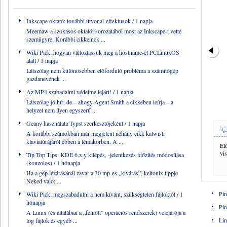
Inkscape oktató: további útvonal-effektusok
/ 1 napja
Meemaw a szokásos oktatói sorozatából most az Inkscape-t vette
szemügyre. Korábbi cikkeinek ...
Wiki Pick: hogyan változtassuk meg a hostname-et PCLinuxOS
alatt
/ 1 napja
Látszólag nem különösebben előforduló probléma a számítógép
gazdanevének ...
Az MP4 szabadalmi védelme lejárt!
/ 1 napja
Látszólag jó hír, de – ahogy Agent Smith a cikkében leírja – a
helyzet nem ilyen egyszerű ...
Geany használata Typst szerkesztőjeként
/ 1 napja
A korábbi számokban már megjelent néhány cikk kalwisti
klaviatúrájáról ebben a témakörben. A ...
El
vi
Tip Top Tips: KDE 6.x.y kilépés, -jelentkezés időzítés módosítása
(konzolos)
/ 1 hónapja
Ha a gép lézárásánál zavar a 30 mp-es „kivárás”, keltonix tippje
Neked való: ...
Pin
Wiki Pick: megszabadulni a nem kívánt, szükségtelen fájloktól
/ 1
hónapja
Pin
A Linux (és általában a „felnőtt” operációs rendszerek) velejárója a
Lin
log fájlok és egyéb ...