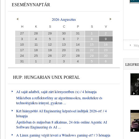
ESEMÉNYNAPTÁR
2026 Augusztus
H
K
S
C
P
S
V
27
28
29
30
31
1
2
3
4
5
6
7
8
9
10
11
12
13
14
15
16
Még
17
18
19
20
21
22
23
24
25
26
27
28
29
30
31
1
2
3
4
5
6
LEGFRI
HUP: HUNGARIAN UNIX PORTAL
AI saját adatból, saját zárt környezetben (x)
/ 4 hónapja
Miközben a reflektorfény az algoritmusokra, modellekre és
technológiákra irányul, gyakran ...
Két hiánypótló AI Engineering képzéssel indítjuk 2026-ot!
/ 4
hónapja
Áprilisban és májusban 8 alkalmas, 24 órás online Agentic AI
Software Engineering és AI ...
A Linux gaming végül leveri a Windows gaming-et?
/ 3 hónapja