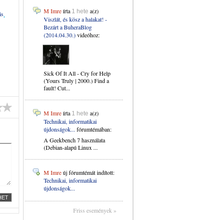
M Imre
írta
a(z)
1 hete
ás
Viszlát, és kösz a halakat! -
Bezárt a BuheraBlog
(2014.04.30.)
videóhoz:
Sick Of It All - Cry for Help
(Yours Truly | 2000.) Find a
fault! Cut...
M Imre
írta
a(z)
1 hete
Technikai, informatikai
újdonságok...
fórumtémában:
A Geekbench 7 használata
(Debian-alapú Linux ...
M Imre
új fórumtémát indított:
Technikai, informatikai
újdonságok...
Friss események »