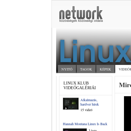
NYITÓ
TAGOK
KÉPEK
VIDEÓ
Mire
LINUX KLUB
VIDEÓGALÉRIÁI
Alkalmazás,
hardver hírek
15 videó
Hannah Montana Linux Is Back
3 hete