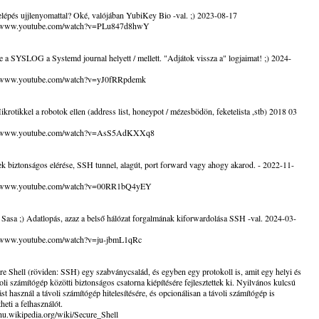
épés ujjlenyomattal? Oké, valójában YubiKey Bio -val. ;) 2023-08-17
//www.youtube.com/watch?v=PLu847d8hwY
 a SYSLOG a Systemd journal helyett / mellett. "Adjátok vissza a" logjaimat! ;) 2024-
//www.youtube.com/watch?v=yJ0fRRpdemk
krotikkel a robotok ellen (address list, honeypot / mézesbödön, feketelista ,stb) 2018 03
://www.youtube.com/watch?v=AsS5AdKXXq8
k biztonságos elérése, SSH tunnel, alagút, port forward vagy ahogy akarod. - 2022-11-
//www.youtube.com/watch?v=00RR1bQ4yEY
Sasa ;) Adatlopás, azaz a belső hálózat forgalmának kiforwardolása SSH -val. 2024-03-
//www.youtube.com/watch?v=ju-jbmL1qRc
e Shell (röviden: SSH) egy szabványcsalád, és egyben egy protokoll is, amit egy helyi és
oli számítógép közötti biztonságos csatorna kiépítésére fejlesztettek ki. Nyilvános kulcsú
tást használ a távoli számítógép hitelesítésére, és opcionálisan a távoli számítógép is
theti a felhasználót.
/hu.wikipedia.org/wiki/Secure_Shell