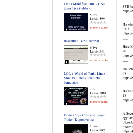
Linux Mind feat. HnL - DNS
SSH bel
titkosítás (Stubby)
https:
5 éve
___
Látták:599
Ha kéne
mestervezeto
01-31
https:
___
Rescatux 0.32b3 Tutorial
Harc Mi
6 éve
20
Látták:541
https
___
mestervezeto
Routere
08 -
LOL + World of Tanks Linux
https:
Mint 19.1 alatt (Lutris élő
___
bemutató)
7 éve
Hacker 
Látták:1081
18
https:
mestervezeto
___
A Secur
Dome City - Cutscene Teaser
egy táv
Trailer (Kupolaváros)
titkosí
10 éve
hitelesí
Látták:889
https:/