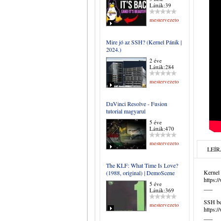
Látták:39
mestervezeto
Mire jó az SSH? (Kernel Pánik |
2024.)
2 éve
Látták:284
mestervezeto
DaVinci Resolve - Fusion
tutorial magyarul
5 éve
Látták:470
mestervezeto
LEÍR
The KLF: What Time Is Love?
Kernel 
(1988, original) | DemoScene
https:
5 éve
___
Látták:369
SSH be
mestervezeto
https:
___