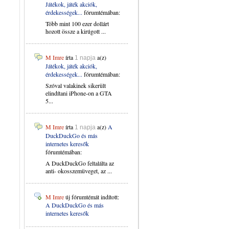
Játékok, játék akciók,
érdekességek...
fórumtémában:
Több mint 100 ezer dollárt
hozott össze a kirúgott ...
M Imre
írta
a(z)
1 napja
Játékok, játék akciók,
érdekességek...
fórumtémában:
Szóval valakinek sikerült
elindítani iPhone-on a GTA
5...
M Imre
írta
a(z)
A
1 napja
DuckDuckGo és más
internetes keresők
fórumtémában:
A DuckDuckGo feltalálta az
anti- okosszemüveget, az ...
M Imre
új fórumtémát indított:
A DuckDuckGo és más
internetes keresők