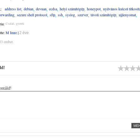
address list
debian
devuan
ecdsa
helyi számítógép
honeypot
nyilvános kulcsú titkosít
:
forwarding
secure shell protocol
sftp
ssh
syslog
szerver
távoli számítógép
ujjlenyomat
ia:
Család, gyerek
ötte:
M Imre
|
2 éve
83 ember.
ld!
ntáld!