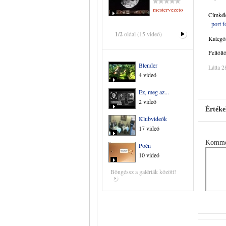
mestervezeto
Címkék
port 
1/2
oldal (15 videó)
Kategór
Feltölt
Blender
Látta 2
4 videó
Ez, meg az...
2 videó
Értéke
Klubvideók
17 videó
Komme
Poén
10 videó
Böngéssz a galériák között!