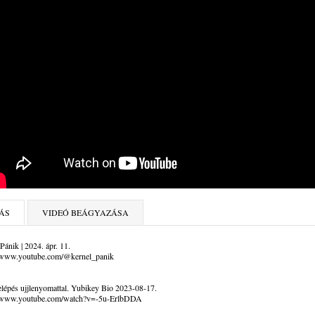
ÁS
VIDEÓ BEÁGYAZÁSA
Pánik | 2024. ápr. 11.
//www.youtube.com/@kernel_panik
lépés ujjlenyomattal. Yubikey Bio 2023-08-17.
//www.youtube.com/watch?v=-5u-ErlbDDA