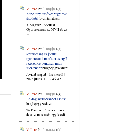
M Imre
írta
a(z)
1 napja
Kártékony szoftver vagy más
ártó kód
fórumtémában:
A Magyar Conquest
Gyorselemzés az MVH és az
...
M Imre
írta
a(z)
1 napja
Szavatosság és jótállás
(garancia): ismerősen csengő
szavak, de pontosan mit is
jelentenek?
blogbejegyzéshez:
Javítsd magad – ha mered! |
2026 július 30. 17:45 Az ...
M Imre
írta
a(z)
1 napja
Boldog születésnapot Linux!
blogbejegyzéshez:
Történelmi csúcson a Linux,
de a számok azért egy kicsit ...
M Imre
írta
a(z)
1 napja