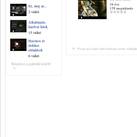
16 éve
Ez, meg az...
139 megtekintés
2 videó
Alkalmazás,
hardver hírek
15 videó
Hasznos és
érdekes
Vissza a(z) Linux klub közösség összes videójáh
előadások
6 videó
Böngéssz a galériák között!