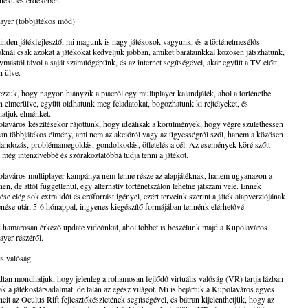
ekülés érdekében.
ayer (többjátékos mód)
nden játékfejlesztő, mi magunk is nagy játékosok vagyunk, és a történetmesélős
knál csak azokat a játékokat kedveljük jobban, amiket barátainkkal közösen játszhatunk,
ymástól távol a saját számítógépünk, és az internet segítségével, akár együtt a TV előtt,
 ülve.
zzük, hogy nagyon hiányzik a piacról egy multiplayer kalandjáték, ahol a történetbe
 elmerülve, együtt oldhatunk meg feladatokat, bogozhatunk ki rejtélyeket, és
hatjuk elménket.
aváros készítésekor rájöttünk, hogy ideálisak a körülmények, hogy végre születhessen
an többjátékos élmény, ami nem az akcióról vagy az ügyességről szól, hanem a közösen
alandozás, problémamegoldás, gondolkodás, ötletelés a cél. Az események köré szőtt
t még intenzívebbé és szórakoztatóbbá tudja tenni a játékot.
laváros multiplayer kampánya nem lenne része az alapjátéknak, hanem ugyanazon a
nen, de attól függetlenül, egy alternatív történetszálon lehetne játszani vele. Ennek
tése elég sok extra időt és erőforrást igényel, ezért terveink szerint a játék alapverziójának
nése után 5-6 hónappal, ingyenes kiegészítő formájában tennénk elérhetővé.
 hamarosan érkező update videónkat, ahol többet is beszélünk majd a Kupolaváros
ayer részéről.
is valóság
an mondhatjuk, hogy jelenleg a rohamosan fejlődő virtuális valóság (VR) tartja lázban
k a játékostársadalmat, de talán az egész világot. Mi is bejártuk a Kupolaváros egyes
neit az Oculus Rift fejlesztőkészletének segítségével, és bátran kijelenthetjük, hogy az