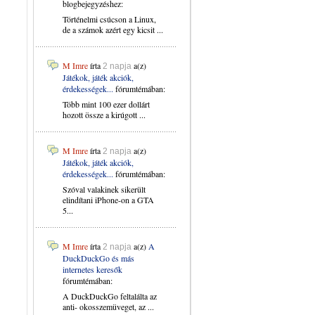
blogbejegyzéshez:
Történelmi csúcson a Linux,
de a számok azért egy kicsit ...
M Imre
írta
a(z)
2 napja
Játékok, játék akciók,
érdekességek...
fórumtémában:
Több mint 100 ezer dollárt
hozott össze a kirúgott ...
M Imre
írta
a(z)
2 napja
Játékok, játék akciók,
érdekességek...
fórumtémában:
Szóval valakinek sikerült
elindítani iPhone-on a GTA
5...
M Imre
írta
a(z)
A
2 napja
DuckDuckGo és más
internetes keresők
fórumtémában:
A DuckDuckGo feltalálta az
anti- okosszemüveget, az ...