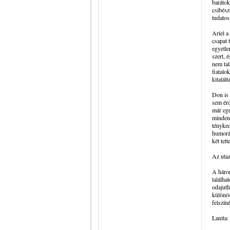
barátok
csibész
tudatos
Ariel a
csapat 
egyetle
szert, 
nem tal
fiatalo
kitalál
Don is 
sem érd
már egé
mindenk
tényked
humorát
két tet
Az uta
A három
találha
odajuth
különös
felszín
Lanita: