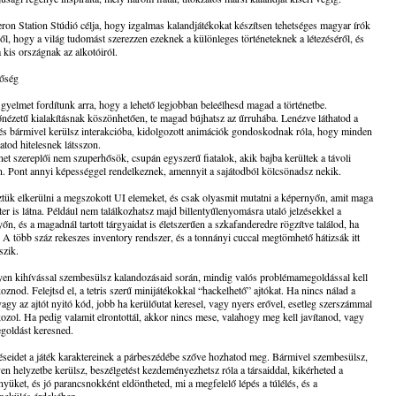
on Station Stúdió célja, hogy izgalmas kalandjátékokat készítsen tehetséges magyar írók
l, hogy a világ tudomást szerezzen ezeknek a különleges történeteknek a létezéséről, és
 kis országnak az alkotóiról.
tőség
gyelmet fordítunk arra, hogy a lehető legjobban beleélhesd magad a történetbe.
nézetű kialakításnak köszönhetően, te magad bújhatsz az űrruhába. Lenézve láthatod a
 és bármivel kerülsz interakcióba, kidolgozott animációk gondoskodnak róla, hogy minden
tod hitelesnek látsszon.
net szereplői nem szuperhősök, csupán egyszerű fiatalok, akik bajba kerültek a távoli
. Pont annyi képességgel rendelkeznek, amennyit a sajátodból kölcsönadsz nekik.
tük elkerülni a megszokott UI elemeket, és csak olyasmit mutatni a képernyőn, amit maga
ter is látna. Például nem találkozhatsz majd billentyűlenyomásra utaló jelzésekkel a
őn, és a magadnál tartott tárgyaidat is életszerűen a szkafanderedre rögzítve találod, ha
. A több száz rekeszes inventory rendszer, és a tonnányi cuccal megtömhető hátizsák itt
szik.
en kihívással szembesülsz kalandozásaid során, mindig valós problémamegoldással kell
oznod. Felejtsd el, a tetris szerű minijátékokkal “hackelhető” ajtókat. Ha nincs nálad a
vagy az ajtót nyitó kód, jobb ha kerülőutat keresel, vagy nyers erővel, esetleg szerszámmal
ozol. Ha pedig valamit elrontottál, akkor nincs mese, valahogy meg kell javítanod, vagy
goldást keresned.
seidet a játék karaktereinek a párbeszédébe szőve hozhatod meg. Bármivel szembesülsz,
en helyzetbe kerülsz, beszélgetést kezdeményezhetsz róla a társaiddal, kikérheted a
yüket, és jó parancsnokként eldöntheted, mi a megfelelő lépés a túlélés, és a