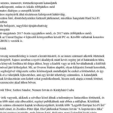
 nézetes, immerzív, történetközpontú kalandjáték
netközpontú, online és lokális többjátékos mód
matos dialógus a szereplők között
ásos regényírók által részletesen kidolgozott háttérvilág.
szálon futó, döntéshelyzetekre kiélezett játékmenet, misztikus hangulatú Hard Sci-Fi
zetben
éle befejezés, nagyfokú újrajátszhatóság
ámogatás
tó megjelenés 2017 őszén (egyjátékos mód), és 2017 telén (többjátékos mód)
ék az Unreal Engine 4 fejlesztői környezetben készül PC-re. Később várhatóak konzolos
XBOX1) verziók is.
ésünk
rszág nemzetközileg is ismert a kreativitásáról, és az innen származó alkotók ötleteinek
űségéről. Sajnos azonban a nyelvi akadályok miatt kevés regény jut el határainkon túlra,
a könyvek fordítása túl drága ahhoz, hogy a kiadók vagy az írók bevállalhatnák a külföldi
néssel járó költségeket. Mi, az Overon Station alapítói, olyan kifejezési formát kerestünk,
segítségével világszerte széles közönségnek mutathatjuk be ezeket a történeteket, és így
nk el a videójáték fejlesztéshez, ami egy kiváló lehetőség számunkra. A kalandjáték
ak kiválasztásán sem kellett sokat gondolkodnunk, hiszen ezek alapja a remek történet,
szerencsére akad itthon bőven.
ódi Tibor, Szélesi Sándor, Nemere István és Királyházi Csaba
írók vagyunk, akiknek a szívéhez közel állnak a tudományos fantasztikus történetek, és
n több mint száz elbeszélést, regényt publikáltunk már ebben a műfajban. Közülünk
is számos elismerést kaptak tevékenységükért, köztük több “Legjobb Európai Sci-Fi Író”
telő címet, és Zsoldos-Péter díjat. Első játékunkat Nemere István “A kupolaváros titka”
júsági regénye inspirálta, mely három fiatal, titokzatos marsi kalandját kíséri végig.