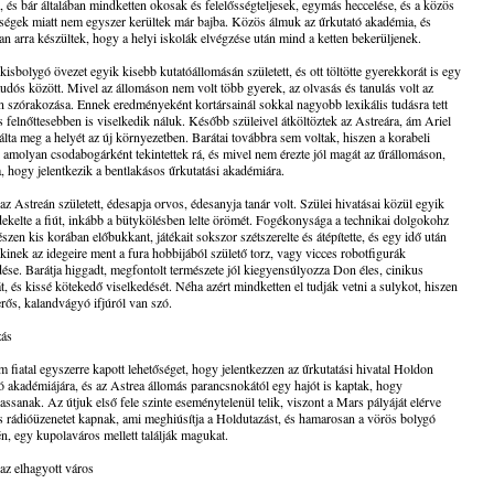
, és bár általában mindketten okosak és felelősségteljesek, egymás heccelése, és a közös
ségek miatt nem egyszer kerültek már bajba. Közös álmuk az űrkutató akadémia, és
an arra készültek, hogy a helyi iskolák elvégzése után mind a ketten bekerüljenek.
 kisbolygó övezet egyik kisebb kutatóállomásán született, és ott töltötte gyerekkorát is egy
tudós között. Mivel az állomáson nem volt több gyerek, az olvasás és tanulás volt az
n szórakozása. Ennek eredményeként kortársainál sokkal nagyobb lexikális tudásra tett
és felnőttesebben is viselkedik náluk. Később szüleivel átköltöztek az Astreára, ám Ariel
álta meg a helyét az új környezetben. Barátai továbbra sem voltak, hiszen a korabeli
k amolyan csodabogárként tekintettek rá, és mivel nem érezte jól magát az űrállomáson,
ta, hogy jelentkezik a bentlakásos űrkutatási akadémiára.
az Astreán született, édesapja orvos, édesanyja tanár volt. Szülei hivatásai közül egyik
ekelte a fiút, inkább a bütykölésben lelte örömét. Fogékonysága a technikai dolgokohz
szen kis korában előbukkant, játékait sokszor szétszerelte és átépítette, és egy idő után
inek az idegeire ment a fura hobbijából születő torz, vagy vicces robotfigurák
ése. Barátja higgadt, megfontolt természete jól kiegyensúlyozza Don éles, cinikus
, és kissé kötekedő viselkedését. Néha azért mindketten el tudják vetni a sulykot, hiszen
terős, kalandvágyó ifjúról van szó.
zás
 fiatal egyszerre kapott lehetőséget, hogy jelentkezzen az űrkutatási hivatal Holdon
tó akadémiájára, és az Astrea állomás parancsnokától egy hajót is kaptak, hogy
assanak. Az útjuk első fele szinte eseménytelenül telik, viszont a Mars pályáját elérve
 rádióüzenetet kapnak, ami meghiúsítja a Holdutazást, és hamarosan a vörös bolygó
én, egy kupolaváros mellett találják magukat.
 az elhagyott város