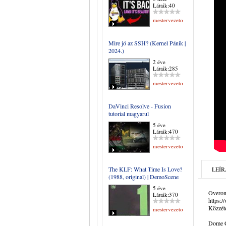
Látták:40
mestervezeto
Mire jó az SSH? (Kernel Pánik |
2024.)
2 éve
Látták:285
mestervezeto
DaVinci Resolve - Fusion
tutorial magyarul
5 éve
Látták:470
mestervezeto
The KLF: What Time Is Love?
LEÍR
(1988, original) | DemoScene
5 éve
Overon
Látták:370
https:
Közzété
mestervezeto
Dome Ci