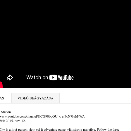
ÁS
VIDEÓ BEÁGYAZÁSA
 Station
//www.youtube.com/channel/UCG90bqQU_c-ef7cN7IuMtWA
tel: 2015. nov. 12.
ty is a first-person view sci-fi adventure game with strong narrative. Follow the three