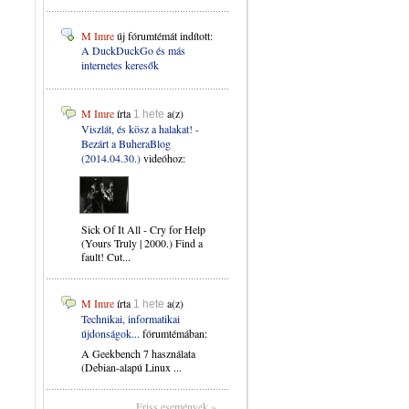
M Imre
új fórumtémát indított:
A DuckDuckGo és más
internetes keresők
M Imre
írta
a(z)
1 hete
Viszlát, és kösz a halakat! -
Bezárt a BuheraBlog
(2014.04.30.)
videóhoz:
Sick Of It All - Cry for Help
(Yours Truly | 2000.) Find a
fault! Cut...
M Imre
írta
a(z)
1 hete
Technikai, informatikai
újdonságok...
fórumtémában:
A Geekbench 7 használata
(Debian-alapú Linux ...
Friss események »