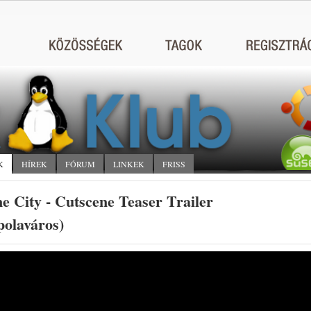
K
HÍREK
FÓRUM
LINKEK
FRISS
 City - Cutscene Teaser Trailer
olaváros)