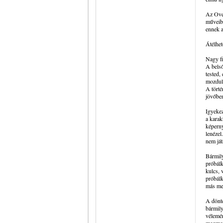
Az Over
műveibő
ennek a
Átélhe
Nagy fi
A belső
tested,
mozdula
A törté
jövőben
Igyekez
a karak
képerny
lenézel
nem ját
Bármily
próbálk
kulcs, 
próbálk
más me
A dönté
bármily
vélemén