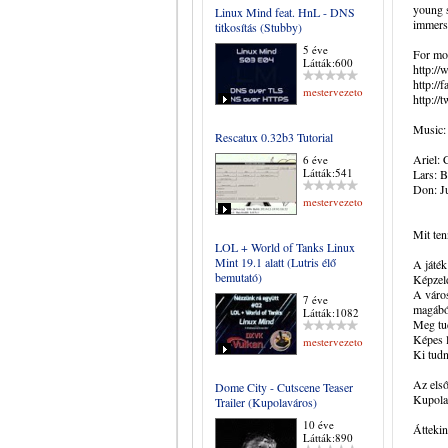
young s
Linux Mind feat. HnL - DNS
immersi
titkosítás (Stubby)
5 éve
For mor
Látták:600
http:/
http:/
mestervezeto
http:/
Music:
Rescatux 0.32b3 Tutorial
Ariel:
6 éve
Látták:541
Lars: 
Don: J
mestervezeto
Mit ten
LOL + World of Tanks Linux
Mint 19.1 alatt (Lutris élő
A játék
bemutató)
Képzeld
A város
7 éve
magából
Látták:1082
Meg tu
Képes l
mestervezeto
Ki tudn
Az első
Dome City - Cutscene Teaser
Kupolav
Trailer (Kupolaváros)
10 éve
Áttekin
Látták:890