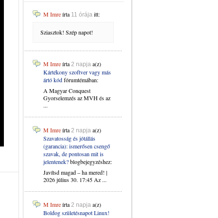
M Imre
írta
itt:
11 órája
Sziasztok! Szép napot!
M Imre
írta
a(z)
2 napja
Kártékony szoftver vagy más
ártó kód
fórumtémában:
A Magyar Conquest
Gyorselemzés az MVH és az
...
M Imre
írta
a(z)
2 napja
Szavatosság és jótállás
(garancia): ismerősen csengő
szavak, de pontosan mit is
jelentenek?
blogbejegyzéshez:
Javítsd magad – ha mered! |
2026 július 30. 17:45 Az ...
M Imre
írta
a(z)
2 napja
Boldog születésnapot Linux!