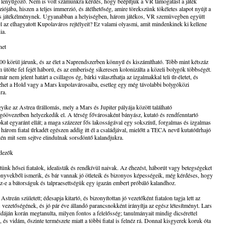
lenyűgöző. Nem is volt számunkra kérdés, hogy beépítjük a VR támogatást a játék
ziójába, hiszen a teljes immerzió, és átélhetőség, amire törekszünk tökéletes alapot nyújt a
lis játékélménynek. Ugyanabban a helyiségben, három játékos, VR szemüvegben együtt
fel az elhagyatott Kupolaváros rejtélyeit? Ez valami olyasmi, amit mindenkinek ki kellene
ia.
net
400 körül járunk, és az élet a Naprendszerben könnyű és kiszámítható. Több mint kétszáz
 ütötte fel fejét háború, és az emberiség sikeresen kolonizálta a közeli bolygók többségét.
ár nem jelent határt a csillagos ég, bárki választhatja az izgalmakkal teli űr-életet, és
zhet a Hold vagy a Mars kupolavárosaiba, esetleg egy még távolabbi bolygóközi
ra.
yike az Astrea űrállomás, mely a Mars és Jupiter pályája között található
góövezetben helyezkedik el. A térség fővárosaként bányász, kutató és rendfenntartó
okat egyaránt ellát; a maga százezer fős lakosságával egy sokszínű, forgalmas és izgalmas
 három fiatal űrkadét egészen addig itt él a családjával, mielőtt a TECA nevű kutatóűrhajó
tén mit sem sejtve elindulnak sorsdöntő kalandjukra.
edezők
tünk hősei fiatalok, idealisták és rendkívül naivak. Az éhezést, háborút vagy betegségeket
nyvekből ismerik, és bár vannak jó ötleteik és bizonyos képességeik, még kérdéses, hogy
sz-e a bátorságuk és talpraesettségük egy igazán embert próbáló kalandhoz.
 Astreán született; édesapja kitartó, és bizonyítottan jó vezetőként fiatalon tagja lett az
 vezetőségének, és jó pár éve állandó parancsnokként irányítja az egész létesítményt. Lars
ldáján korán megtanulta, milyen fontos a felelősség; tanulmányait mindig dicsérettel
, és vidám, őszinte természete miatt a többi fiatal is felnéz rá. Donnal kisgyerek koruk óta