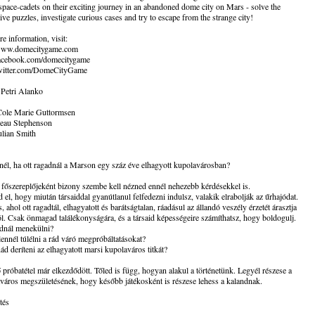
pace-cadets on their exciting journey in an abandoned dome city on Mars - solve the
ve puzzles, investigate curious cases and try to escape from the strange city!
e information, visit:
/www.domecitygame.com
/facebook.com/domecitygame
/twitter.com/DomeCityGame
 Petri Alanko
 Cole Marie Guttormsen
Beau Stephenson
ulian Smith
nél, ha ott ragadnál a Marson egy száz éve elhagyott kupolavárosban?
 főszereplőjeként bizony szembe kell nézned ennél nehezebb kérdésekkel is.
 el, hogy miután társaiddal gyanútlanul felfedezni indulsz, valakik elrabolják az űrhajódat.
, ahol ott ragadtál, elhagyatott és barátságtalan, ráadásul az állandó veszély érzetét árasztja
. Csak önmagad találékonyságára, és a társaid képességeire számíthatsz, hogy boldogulj.
dnál menekülni?
ennél túlélni a rád váró megpróbáltatásokat?
ád deríteni az elhagyatott marsi kupolaváros titkát?
 próbatétel már elkezdődött. Tőled is függ, hogyan alakul a történetünk. Legyél részese a
áros megszületésének, hogy később játékosként is részese lehess a kalandnak.
tés