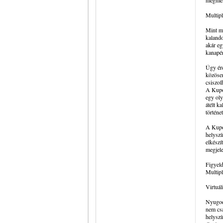
megmen
Multipl
Mint mi
kalando
akár eg
kanapén
Úgy ére
közösen
csiszol
A Kupol
egy oly
átélt k
történe
A Kupo
helyszí
elkészí
megjele
Figyeld
Multipl
Virtuál
Nyugodt
nem csa
helyszí