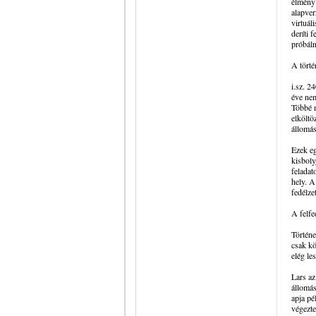
élmény 
alapver
virtuá
deríti 
próbáln
A törté
i.sz. 2
éve nem
Többé m
elköltö
állomás
Ezek eg
kisboly
feladat
hely. A
fedélze
A felf
Történe
csak kö
elég le
Lars az
állomás
apja pé
végezte