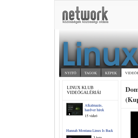
NYITÓ
TAGOK
KÉPEK
VIDEÓ
Dome
LINUX KLUB
VIDEÓGALÉRIÁI
(Kup
Alkalmazás,
hardver hírek
15 videó
Hannah Montana Linux Is Back
3 hete