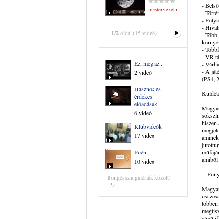
- Belső
mestervezeto
- Törté
- Folya
- Hivat
1/2
oldal (15 videó)
- Több 
környe
- Többf
- VR t
Ez, meg az...
- Várha
- A ját
2 videó
(PS4, 
Hasznos és
Küldet
érdekes
előadások
Magyaro
6 videó
sokszín
hiszen 
Klubvideók
megjele
17 videó
aminek 
jutottu
Poén
műfaján
amiből 
10 videó
-- Fony
Böngéssz a galériák között!
Magyar 
összese
többen 
megtisz
című if