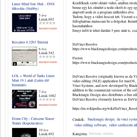
Kezdőknek szóló oktató videó, amiben részle
Linux Mind feat. HnL - DNS
benne egy kis elmélet a node-okról és egy 
titkosítás (Stubby)
alapvető node és a program működési elve.
5 éve
Tudom, hogy a videó hosszú lett. Viszont a 
Látták:602
felfoghatóan mutassam be a dolgokat. Remél
használatához.
mestervezeto
Ennyi infót le lehet darálni 5 perc alatt is, 
Rescatux 0.32b3 Tutorial
DaVinci Resolve
https://www.blackmagicdesign.com/products/
6 éve
Látták:542
Fusion
mestervezeto
https://www.blackmagicdesign.com/products/
LOL + World of Tanks Linux
DaVinci Resolve (originally known as da Vin
Mint 19.1 alatt (Lutris élő
video editing (NLE) application for macOS,
bemutató)
Vinci Systems, and now developed by Blackm
addition to the commercial version of the s
7 éve
Blackmagic Design also distributes a free ed
Látták:1082
DaVinci Resolve (formerly known as DaVinc
mestervezeto
https://en.wikipedia.org/wiki/DaVinci_Reso
Dome City - Cutscene Teaser
blackmagic design
da vinci syst
Címkék:
Trailer (Kupolaváros)
video editing software
videó szerkesztú a
10 éve
Kategória:
Tudomány, technika
Látták:892