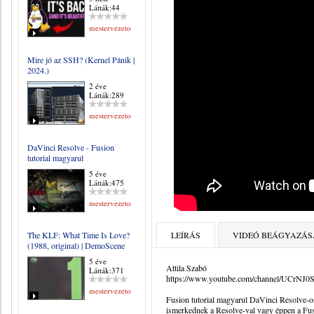
Látták:44
mestervezeto
Mire jó az SSH? (Kernel Pánik |
2024.)
2 éve
Látták:289
mestervezeto
DaVinci Resolve - Fusion
tutorial magyarul
5 éve
Látták:475
mestervezeto
The KLF: What Time Is Love?
LEÍRÁS
VIDEÓ BEÁGYAZÁS
(1988, original) | DemoScene
5 éve
Attila Szabó
Látták:371
https://www.youtube.com/channel/UCrN
mestervezeto
Fusion tutorial magyarul DaVinci Resolve-o
ismerkednek a Resolve-val vagy éppen a Fus