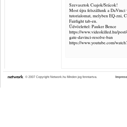
Szevasztok Csajok/Srácok!
Most újra felszállunk a DaVinci 
tutorialomat, melyben EQ-zni, C
Fairlight tab-en.
Üdvözlettel: Pauker Bence
https://www.videokilled.hu/pos
gate-davinci-resolve-ban
https://www.youtube.com/wat
© 2007 Copyright Network.hu Minden jog fenntartva.
Impres