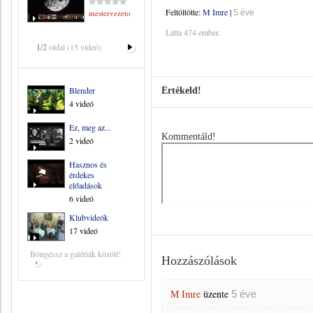
Feltöltötte:
M Imre
|
mestervezeto
5 éve
Látta 474 ember.
1/2
oldal (15 videó)
Blender
Értékeld!
4 videó
Ez, meg az...
Kommentáld!
2 videó
Hasznos és
érdekes
előadások
6 videó
Klubvideók
17 videó
Böngéssz a galériák között!
Hozzászólások
M Imre
üzente
5 éve