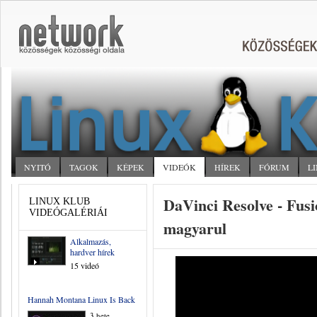
NYITÓ
TAGOK
KÉPEK
VIDEÓK
HÍREK
FÓRUM
L
DaVinci Resolve - Fusi
LINUX KLUB
VIDEÓGALÉRIÁI
magyarul
Alkalmazás,
hardver hírek
15 videó
Hannah Montana Linux Is Back
3 hete