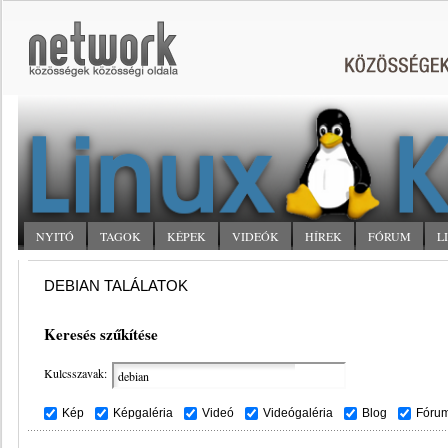
NYITÓ
TAGOK
KÉPEK
VIDEÓK
HÍREK
FÓRUM
L
DEBIAN TALÁLATOK
Keresés szűkítése
Kulcsszavak:
Kép
Képgaléria
Videó
Videógaléria
Blog
Fóru