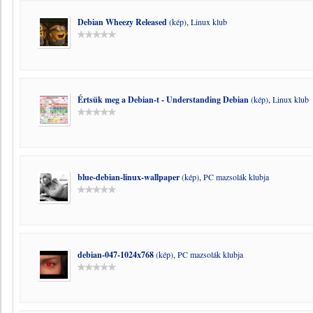
Debian Wheezy Released
(kép)
,
Linux klub
Értsük meg a Debian-t - Understanding Debian
(kép)
,
Linux klub
blue-debian-linux-wallpaper
(kép)
,
PC mazsolák klubja
debian-047-1024x768
(kép)
,
PC mazsolák klubja