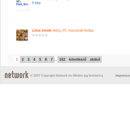
5 kép
Linux Inside
(kép)
,
PC mazsolák klubja
1
2
3
4
5
6
7
...
102
következő
utolsó
© 2007 Copyright Network.hu Minden jog fenntartva.
Impress