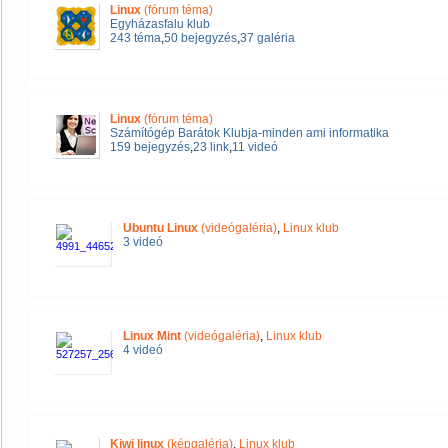
Linux
(fórum téma)
Egyházasfalu klub
243 téma
,
50 bejegyzés
,
37 galéria
Linux
(fórum téma)
Számítógép Barátok Klubja-minden ami informatika
159 bejegyzés
,
23 link
,
11 videó
Ubuntu Linux
(videógaléria)
,
Linux klub
3 videó
Linux Mint
(videógaléria)
,
Linux klub
4 videó
Kiwi linux
(képgaléria)
,
Linux klub