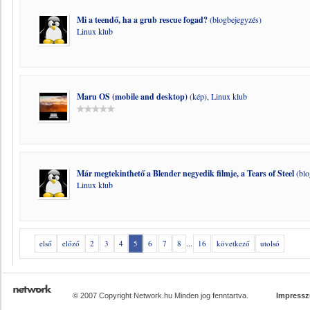
Mi a teendő, ha a grub rescue fogad?
(blogbejegyzés)
Linux klub
Maru OS (mobile and desktop)
(kép)
,
Linux klub
Már megtekinthető a Blender negyedik filmje, a Tears of Steel
(blo
Linux klub
első
előző
2
3
4
5
6
7
8
...
16
következő
utolsó
© 2007 Copyright Network.hu Minden jog fenntartva.
Impress