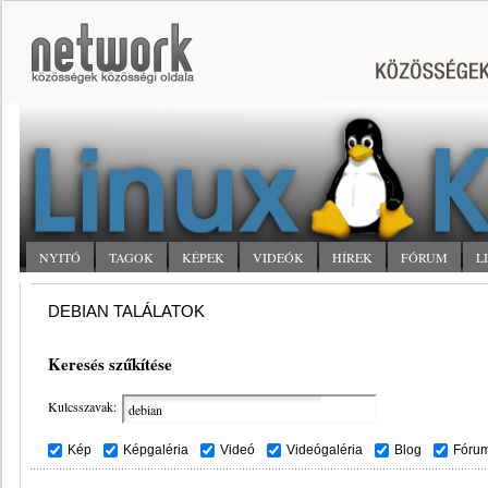
NYITÓ
TAGOK
KÉPEK
VIDEÓK
HÍREK
FÓRUM
L
DEBIAN TALÁLATOK
Keresés szűkítése
Kulcsszavak:
Kép
Képgaléria
Videó
Videógaléria
Blog
Fóru