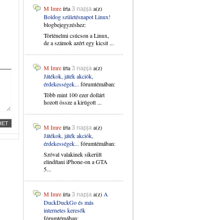
M Imre
írta
a(z)
3 napja
Boldog születésnapot Linux!
blogbejegyzéshez:
Történelmi csúcson a Linux,
de a számok azért egy kicsit ...
M Imre
írta
a(z)
3 napja
Játékok, játék akciók,
érdekességek...
fórumtémában:
Több mint 100 ezer dollárt
hozott össze a kirúgott ...
M Imre
írta
a(z)
3 napja
Játékok, játék akciók,
érdekességek...
fórumtémában:
Szóval valakinek sikerült
elindítani iPhone-on a GTA
5...
M Imre
írta
a(z)
A
3 napja
DuckDuckGo és más
internetes keresők
fórumtémában: