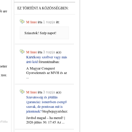
EZ TÖRTÉNT A KÖZÖSSÉGBEN:
e are
M Imre
írta
itt:
1 napja
Sziasztok! Szép napot!
M Imre
írta
a(z)
3 napja
Kártékony szoftver vagy más
ártó kód
fórumtémában:
better
A Magyar Conquest
Gyorselemzés az MVH és az
 tree.
...
M Imre
írta
a(z)
3 napja
Szavatosság és jótállás
(garancia): ismerősen csengő
szavak, de pontosan mit is
jelentenek?
blogbejegyzéshez:
Javítsd magad – ha mered! |
 nVidia
2026 július 30. 17:45 Az ...