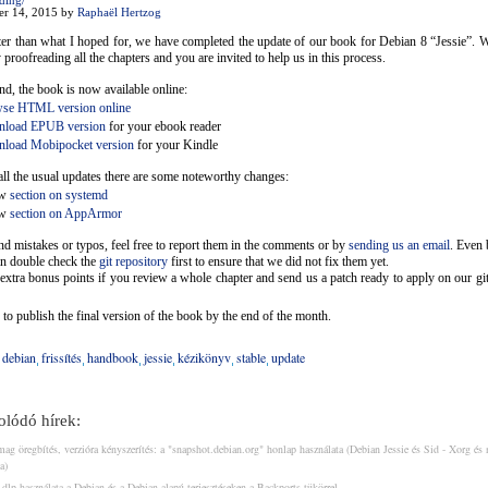
ding/
er 14, 2015 by
Raphaël Hertzog
er than what I hoped for, we have completed the update of our book for Debian 8 “Jessie”. W
 proofreading all the chapters and you are invited to help us in this process.
end, the book is now available online:
se HTML version online
nload EPUB version
for your ebook reader
load Mobipocket version
for your Kindle
l the usual updates there are some noteworthy changes:
ew
section on systemd
ew
section on AppArmor
ind mistakes or typos, feel free to report them in the comments or by
sending us an email
. Even 
an double check the
git repository
first to ensure that we did not fix them yet.
extra bonus points if you review a whole chapter and send us a patch ready to apply on our git
to publish the final version of the book by the end of the month.
debian
frissítés
handbook
jessie
kézikönyv
stable
update
lódó hírek:
g öregbítés, verzióra kényszerítés: a "snapshot.debian.org" honlap használata (Debian Jessie és Sid - Xorg és
a)
dlp használata a Debian és a Debian-alapú terjesztéseken a Backports tükörrel