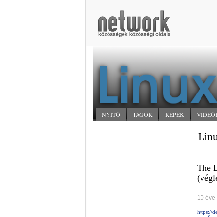
NYITÓ
TAGOK
KÉPEK
VIDEÓ
Linu
The D
(végl
10 éve
https://