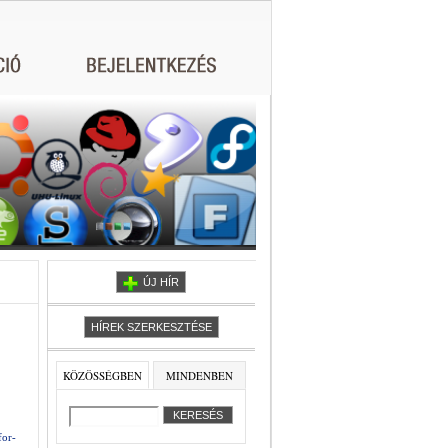
ÚJ HÍR
HÍREK SZERKESZTÉSE
KÖZÖSSÉGBEN
MINDENBEN
for-