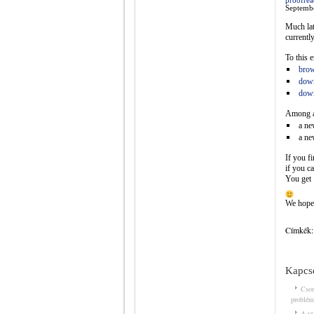
proofrea
Septemb
Much lat
currently
To this 
brow
dow
down
Among al
a n
a n
If you f
if you c
You get 
We hope 
Címkék:
Kapcso
Csoma
problém
A yt-