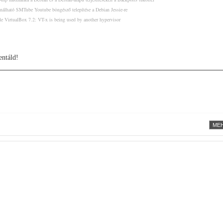
álható SMTube Youtube böngésző telepítése a Debian Jessie-re
e VirtualBox 7.2: VT-x is being used by another hypervisor
ntáld!