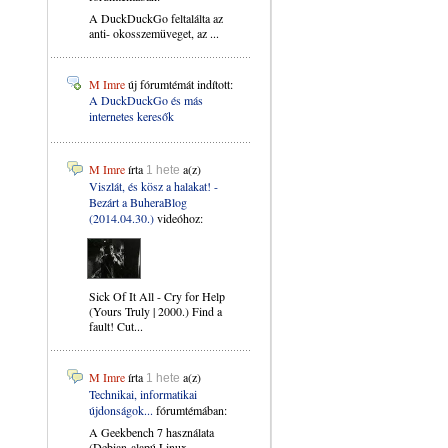
A DuckDuckGo feltalálta az
anti- okosszemüveget, az ...
M Imre
új fórumtémát indított:
A DuckDuckGo és más
internetes keresők
M Imre
írta
a(z)
1 hete
Viszlát, és kösz a halakat! -
Bezárt a BuheraBlog
(2014.04.30.)
videóhoz:
Sick Of It All - Cry for Help
(Yours Truly | 2000.) Find a
fault! Cut...
M Imre
írta
a(z)
1 hete
Technikai, informatikai
újdonságok...
fórumtémában:
A Geekbench 7 használata
(Debian-alapú Linux ...