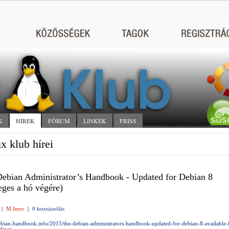
K
HÍREK
FÓRUM
LINKEK
FRISS
x klub hírei
ebian Administrator’s Handbook - Updated for Debian 8
eges a hó végére)
|
M Imre
|
0 hozzászólás
debian-handbook.info/2015/the-debian-administrators-handbook-updated-for-debian-8-available-