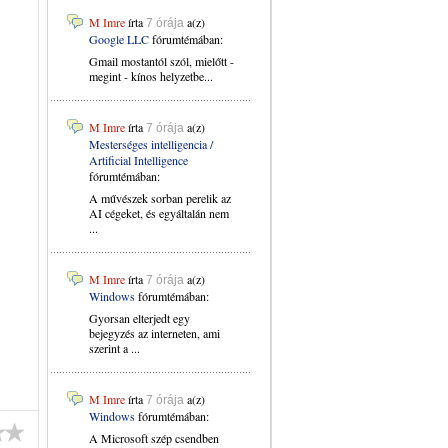
M Imre
írta
a(z)
7 órája
Google LLC
fórumtémában:
Gmail mostantól szól, mielőtt -
megint - kínos helyzetbe...
M Imre
írta
a(z)
7 órája
Mesterséges intelligencia /
Artificial Intelligence
fórumtémában:
A művészek sorban perelik az
AI cégeket, és egyáltalán nem
...
M Imre
írta
a(z)
7 órája
Windows
fórumtémában:
Gyorsan elterjedt egy
bejegyzés az interneten, ami
szerint a ...
M Imre
írta
a(z)
7 órája
Windows
fórumtémában:
A Microsoft szép csendben