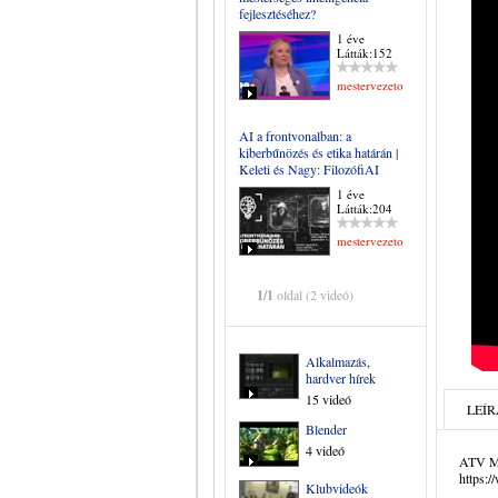
fejlesztéséhez?
1 éve
Látták:152
mestervezeto
AI a frontvonalban: a
kiberbűnözés és etika határán |
Keleti és Nagy: FilozófiAI
1 éve
Látták:204
mestervezeto
1/1
oldal (2 videó)
Alkalmazás,
hardver hírek
15 videó
LEÍR
Blender
4 videó
ATV Ma
https:
Klubvideók