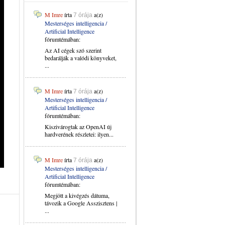
M Imre
írta
a(z)
7 órája
Mesterséges intelligencia /
Artificial Intelligence
fórumtémában:
Az AI cégek szó szerint
bedarálják a valódi könyveket,
...
M Imre
írta
a(z)
7 órája
Mesterséges intelligencia /
Artificial Intelligence
fórumtémában:
Kiszivárogtak az OpenAI új
hardverének részletei: ilyen...
M Imre
írta
a(z)
7 órája
Mesterséges intelligencia /
Artificial Intelligence
fórumtémában:
Megjött a kivégzés dátuma,
távozik a Google Asszisztens |
...