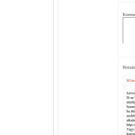
Komme
Hozzás
M Im
Szóva
fb ne 
intell
benne
ha át
azokb
alkalm
https
Vagy:
keres