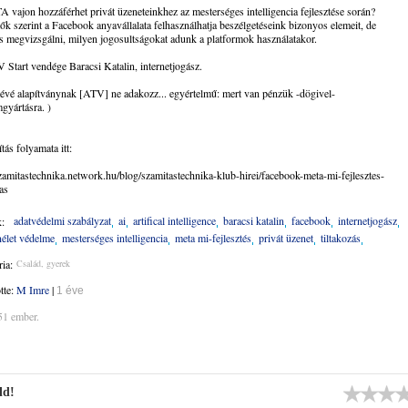
vajon hozzáférhet privát üzeneteinkhez az mesterséges intelligencia fejlesztése során?
ők szerint a Facebook anyavállalata felhasználhatja beszélgetéseink bizonyos elemeit, de
 megvizsgálni, milyen jogosultságokat adunk a platformok használatakor.
Start vendége Baracsi Katalin, internetjogász.
tévé alapítványnak [ATV] ne adakozz... egyértelmű: mert van pénzük -dögivel-
mgyártásra. )
ítás folyamata itt:
szamitastechnika.network.hu/blog/szamitastechnika-klub-hirei/facebook-meta-mi-fejlesztes-
zas
adatvédelmi szabályzat
ai
artifical intelligence
baracsi katalin
facebook
internetjogász
:
élet védelme
mesterséges intelligencia
meta mi-fejlesztés
privát üzenet
tiltakozás
ia:
Család, gyerek
ötte:
M Imre
|
1 éve
51 ember.
ld!