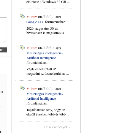
eltüntette a Windows 32 GB ...
M Imre
írta
a(z)
7 órája
Google LLC
fórumtémában:
2026. augusztus 30-án
hivatalosan is megszűnik a ...
M Imre
írta
a(z)
7 órája
Mesterséges intelligencia /
Artificial Intelligence
fórumtémában:
Végtelenített ChatGPT:
megszűnt az üzenetkorlát az ...
M Imre
írta
a(z)
7 órája
y a
Mesterséges intelligencia /
Artificial Intelligence
fórumtémában:
,
Tagadhatatlan tény, hogy az
elmúlt években több és több ...
Friss események »
t,