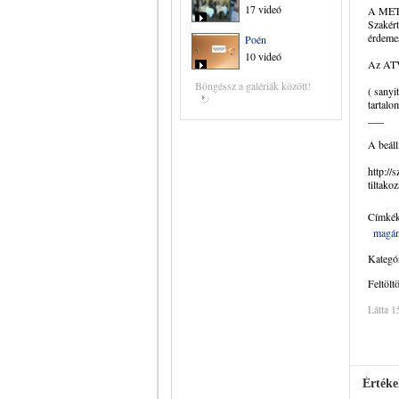
17 videó
A META 
Szakért
érdemes
Poén
10 videó
Az ATV 
Böngéssz a galériák között!
( sanyi
tartalo
___
A beáll
http://
tiltako
Címkék
magán
Kategór
Feltölt
Látta 1
Értéke