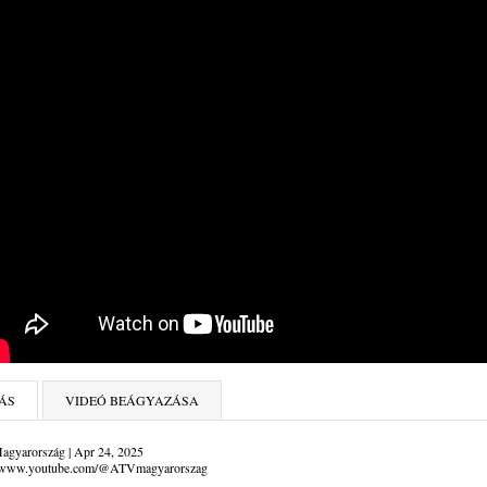
ÁS
VIDEÓ BEÁGYAZÁSA
gyarország | Apr 24, 2025
//www.youtube.com/@ATVmagyarorszag