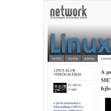
NYITÓ
TAGOK
KÉPEK
VIDEÓ
A pr
LINUX KLUB
VIDEÓGALÉRIÁI
META
Ez, meg az...
fejl
2 videó
A privát üzeneteinket is
felhasználhatja a META a
mesterséges intelligencia