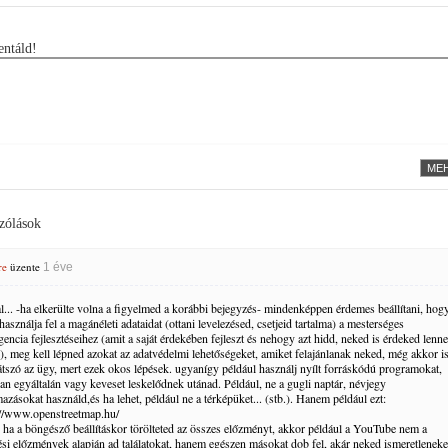
ntáld!
zólások
re
üzente
1 éve
l... -ha elkerülte volna a figyelmed a korábbi bejegyzés- mindenképpen érdemes beállítani, hog
használja fel a magánéleti adataidat (ottani levelezésed, csetjeid tartalma) a mesterséges
igencia fejlesztéseihez (amit a saját érdekében fejleszt és nehogy azt hidd, neked is érdeked lenne
), meg kell lépned azokat az adatvédelmi lehetőségeket, amiket felajánlanak neked, még akkor is
látszó az ügy, mert ezek okos lépések. ugyanígy például használj nyílt forráskódú programokat,
an egyáltalán vagy keveset leskelődnek utánad. Például, ne a gugli naptár, névjegy
azásokat használd,és ha lehet, például ne a térképüket... (stb.). Hanem például ezt:
://www.openstreetmap.hu/
 ha a böngésző beállításkor törölteted az összes előzményt, akkor például a YouTube nem a
ési előzmények alapján ad találatokat, hanem egészen másokat dob fel, akár neked ismeretleneke