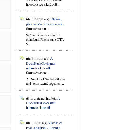
hozott össze a kirúgott ...
írta
a(z)
Játékok,
3 napja
játék akciók, érdekességek...
fórumtémában:
Szóval valakinek sikerült
elindítani iPhone-on a GTA
5...
írta
a(z)
A
3 napja
DuckDuckGo és más
internetes keresők
fórumtémában:
A DuckDuckGo feltalálta az
anti- okosszemüveget, az ...
új fórumtémát indított:
A
DuckDuckGo és más
internetes keresők
írta
a(z)
Viszlát, és
1 hete
kösz a halakat! - Bezárt a