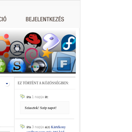
EZ TÖRTÉNT A KÖZÖSSÉGBEN:
írta
itt:
1 napja
Sziasztok! Szép napot!
írta
a(z)
Kártékony
3 napja
szoftver vagy más ártó kód