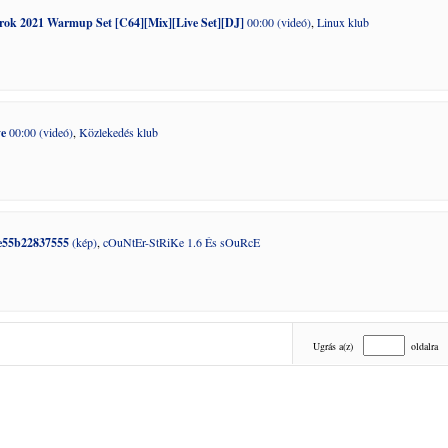
Arok 2021 Warmup Set [C64][Mix][Live Set][DJ]
00:00 (videó)
,
Linux klub
ve
00:00 (videó)
,
Közlekedés klub
e55b22837555
(kép)
,
cOuNtEr-StRiKe 1.6 És sOuRcE
Ugrás a(z)
oldalra