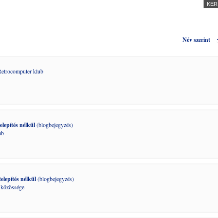
Név szerint
Retrocomputer klub
elepítés nélkül
(blogbejegyzés)
ub
elepítés nélkül
(blogbejegyzés)
özössége