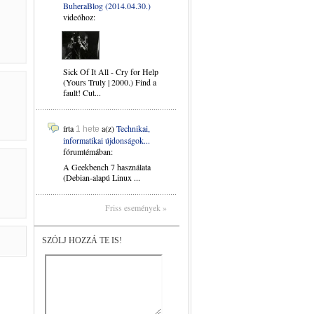
BuheraBlog (2014.04.30.)
videóhoz:
Sick Of It All - Cry for Help
(Yours Truly | 2000.) Find a
fault! Cut...
írta
a(z)
Technikai,
1 hete
informatikai újdonságok...
fórumtémában:
A Geekbench 7 használata
(Debian-alapú Linux ...
Friss események »
SZÓLJ HOZZÁ TE IS!