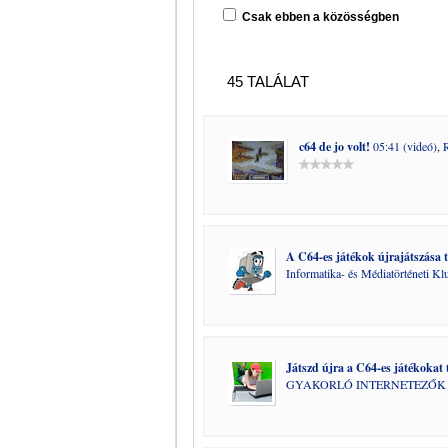
Csak ebben a közösségben
45 TALÁLAT
c64 de jo volt!
05:41 (videó)
,
A C64-es játékok újrajátszása t
Informatika- és Médiatörténeti Kl
Játszd újra a C64-es játékokat t
GYAKORLÓ INTERNETEZŐK k