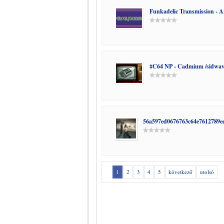
Funkadelic Transmission - 
#C64 NP - Cadmium /sidwa
56a597ed0676763c64e7612789e
1
2
3
4
5
következő
utolsó