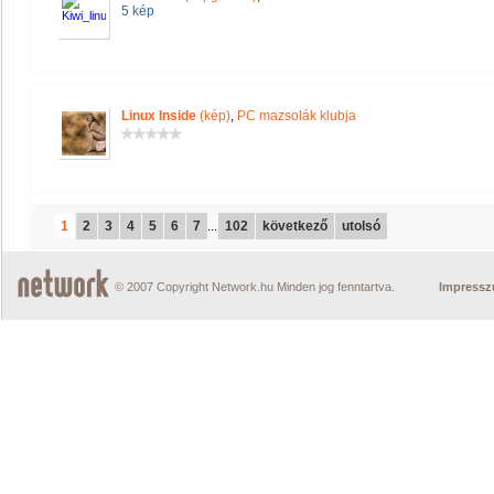
5 kép
Linux Inside
(kép)
,
PC mazsolák klubja
1
2
3
4
5
6
7
...
102
következő
utolsó
© 2007 Copyright Network.hu Minden jog fenntartva.
Impress