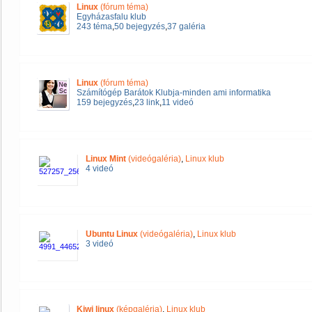
Linux
(fórum téma)
Egyházasfalu klub
243 téma
,
50 bejegyzés
,
37 galéria
Linux
(fórum téma)
Számítógép Barátok Klubja-minden ami informatika
159 bejegyzés
,
23 link
,
11 videó
Linux Mint
(videógaléria)
,
Linux klub
4 videó
Ubuntu Linux
(videógaléria)
,
Linux klub
3 videó
Kiwi linux
(képgaléria)
,
Linux klub