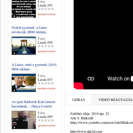
4 éve
Látták:395
mestervezeto
Nyitott gyermek: a Linux
növekszik (IBM reklám)
5 éve
Látták:498
mestervezeto
A Linux, mint a gyermek (2010,
IBM reklám)
5 éve
Látták:453
mestervezeto
LEÍRÁS
VIDEÓ BEÁGYAZÁS
Az igazi hekkerek Kali Linuxot
használnak... (Tanya Csenöl)
5 éve
Feltöltés ideje: 2010 ápr. 25
Látták:489
Atle S. Blakseth
https://www.youtube.com/user/AtleSBlakset
mestervezeto
http://www.atle3d.com