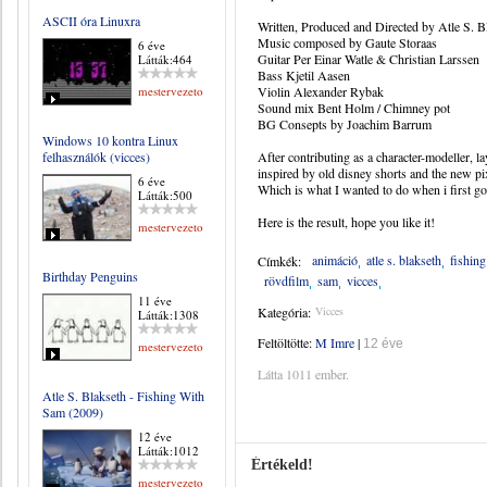
ASCII óra Linuxra
Written, Produced and Directed by Atle S. B
Music composed by Gaute Storaas
6 éve
Guitar Per Einar Watle & Christian Larssen
Látták:464
Bass Kjetil Aasen
mestervezeto
Violin Alexander Rybak
Sound mix Bent Holm / Chimney pot
BG Consepts by Joachim Barrum
Windows 10 kontra Linux
felhasználók (vicces)
After contributing as a character-modeller, la
inspired by old disney shorts and the new pi
6 éve
Which is what I wanted to do when i first got
Látták:500
Here is the result, hope you like it!
mestervezeto
animáció
atle s. blakseth
fishin
Címkék:
Birthday Penguins
rövdfilm
sam
vicces
11 éve
Kategória:
Vicces
Látták:1308
Feltöltötte:
M Imre
|
12 éve
mestervezeto
Látta 1011 ember.
Atle S. Blakseth - Fishing With
Sam (2009)
12 éve
Látták:1012
Értékeld!
mestervezeto