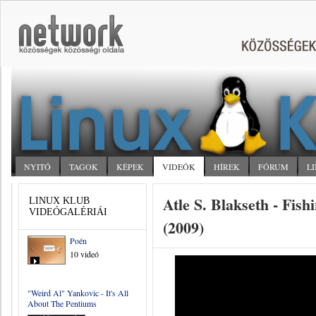
NYITÓ
TAGOK
KÉPEK
VIDEÓK
HÍREK
FÓRUM
L
Atle S. Blakseth - Fis
LINUX KLUB
VIDEÓGALÉRIÁI
(2009)
Poén
10 videó
"Weird Al" Yankovic - It's All
About The Pentiums