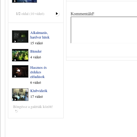
1/2
oldal (10 videó)
Kommentáld!
Alkalmazás,
hardver hírek
15 videó
Blender
4 videó
Hasznos és
érdekes
előadások
6 videó
Klubvideók
17 videó
Böngéssz a galériák között!