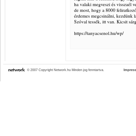
ha valaki megveszi és visszaél v
de most, hogy a 8000 feliratkoz
érdemes megcsinálni, kezdünk lá
Szóval tessék, itt van. Kicsit sá
https://tanyacsenol.hu/wp/
© 2007 Copyright Network.hu Minden jog fenntartva.
Impres