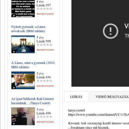
4 éve
Látták:397
mestervezeto
Nyitott gyermek: a Linux
növekszik (IBM reklám)
5 éve
Látták:500
mestervezeto
A Linux, mint a gyermek (2010,
IBM reklám)
5 éve
Látták:456
mestervezeto
LEÍRÁS
VIDEÓ BEÁGYAZÁS
Az igazi hekkerek Kali Linuxot
használnak... (Tanya Csenöl)
5 éve
tanya csenöl
Látták:496
https://www.youtube.com/channel/UC11T
mestervezeto
Kivonat: Sok viszonylag kezdő linuxos veszi e
...fogalmam sincs mit hisznek.