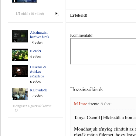
1/2
oldal (10 videó)
Értékeld!
Alkalmazás,
Kommentáld!
hardver hírek
15 videó
Blender
4 videó
Hasznos és
érdekes
előadások
6 videó
Hozzászólások
Klubvideók
17 videó
M Imre
üzente
5 éve
Böngéssz a galériák között!
Tanya Csenöl | Elkészült a honla
Mondhatjuk tényleg elindult az o
rágták már a fülemet, hogy legy