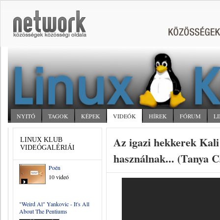
NYITÓ
TAGOK
KÉPEK
VIDEÓK
HÍREK
FÓRUM
L
Az igazi hekkerek Kali
LINUX KLUB
VIDEÓGALÉRIÁI
használnak... (Tanya C
Poén
10 videó
"Weird Al" Yankovic - It's All
About The Pentiums