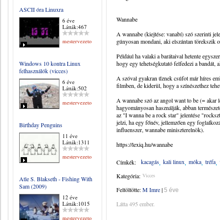
ASCII óra Linuxra
Wannabe
6 éve
Látták:467
A wannabe (kiejtése: vanabí) szó szerinti jel
mestervezeto
gúnyosan mondani, aki elszántan törekszik o
Például ha valaki a barátaival hetente egysze
Windows 10 kontra Linux
hogy egy tehetségkutató felfedezi a bandát, 
felhasználók (vicces)
A szóval gyakran űznek csúfot már híres emb
6 éve
filmben, de kiderül, hogy a színészethez teh
Látták:502
A wannabe szó az angol want to be (= akar len
mestervezeto
hagyományosan használják, abban természete
az "I wanna be a rock star" jelentése "rock
jelzi, ha egy főnév, jellemzően egy foglalkoz
Birthday Penguins
influenszer, wannabe miniszterelnök).
11 éve
Látták:1311
https://lexiq.hu/wannabe
mestervezeto
kacagás
kali linux
móka
tréfa
Címkék:
Kategória:
Vicces
Atle S. Blakseth - Fishing With
Sam (2009)
Feltöltötte:
M Imre
|
5 éve
12 éve
Látták:1015
Látta 495 ember.
mestervezeto