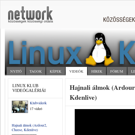
NYITÓ
TAGOK
KÉPEK
VIDEÓK
HÍREK
FÓRUM
L
Hajnali álmok (Ardour
LINUX KLUB
VIDEÓGALÉRIÁI
Kdenlive)
Klubvideók
17 videó
Hajnali álmok (Ardour2,
Cheese, Kdenlive)