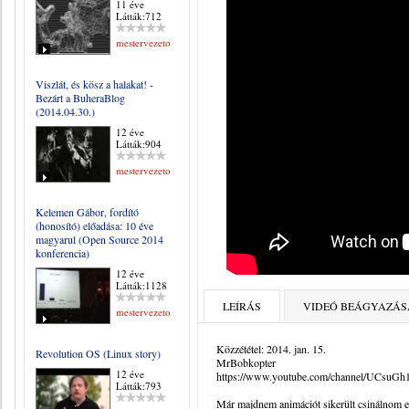
11 éve
Látták:712
mestervezeto
Viszlát, és kösz a halakat! -
Bezárt a BuheraBlog
(2014.04.30.)
12 éve
Látták:904
mestervezeto
Kelemen Gábor, fordító
(honosító) előadása: 10 éve
magyarul (Open Source 2014
konferencia)
12 éve
Látták:1128
LEÍRÁS
VIDEÓ BEÁGYAZÁS
mestervezeto
Közzététel: 2014. jan. 15.
Revolution OS (Linux story)
MrBobkopter
12 éve
https://www.youtube.com/channel/UCsu
Látták:793
Már majdnem animációt sikerült csinálnom 