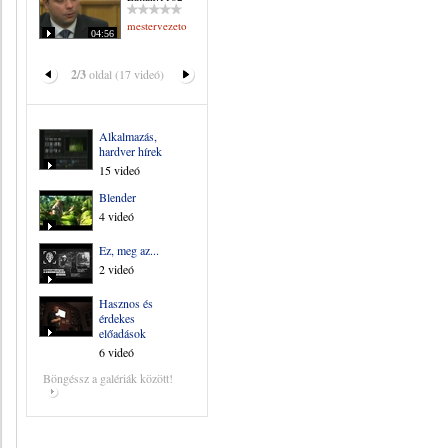
mestervezeto
04:56
2/3
oldal (17 videó)
Alkalmazás,
hardver hírek
15 videó
Blender
4 videó
Ez, meg az...
2 videó
Hasznos és
érdekes
előadások
6 videó
Böngéssz a galériák között!