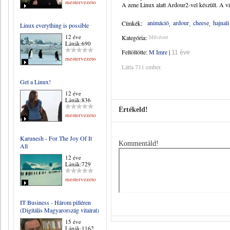
mestervezeto
A zene Linux alatt Ardour2-vel készült. A v
animáció
ardour
cheese
hajnal
Címkék:
Linux everything is possible
12 éve
Kategória:
Művészet
Látták:690
Feltöltötte:
M Imre
|
11 éve
mestervezeto
Látta 711 ember.
Get a Linux!
12 éve
Látták:836
Értékeld!
mestervezeto
Karunesh - For The Joy Of It
Kommentáld!
All
12 éve
Látták:729
mestervezeto
IT Business - Három pilléren
(Digitális Magyarország vitairat)
15 éve
Látták:1162