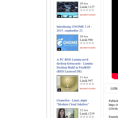
10 éve
Látták:1127
mestervezeto
Introducing GNOME 3.18 -
2015. szeptember 23.
10 éve
Látták:986
mestervezeto
A PC-BSD Lumina nevű
desktop környezete - Lumina
Desktop Build in FreeBSD
(BSD Licensed DE)
11 éve
Látták:947
mestervezeto
LEÍR
Gramofon - Linux alapú
Publis
"Modern Cloud Jukebox"
https:
GNOM
12 éve
Látták:1219
Experi