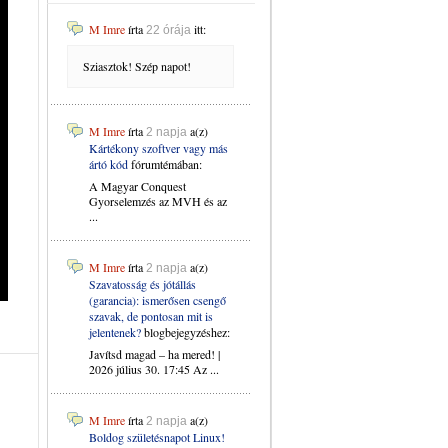
M Imre
írta
itt:
22 órája
Sziasztok! Szép napot!
M Imre
írta
a(z)
2 napja
Kártékony szoftver vagy más
ártó kód
fórumtémában:
A Magyar Conquest
Gyorselemzés az MVH és az
...
M Imre
írta
a(z)
2 napja
Szavatosság és jótállás
(garancia): ismerősen csengő
szavak, de pontosan mit is
jelentenek?
blogbejegyzéshez:
Javítsd magad – ha mered! |
2026 július 30. 17:45 Az ...
M Imre
írta
a(z)
2 napja
Boldog születésnapot Linux!