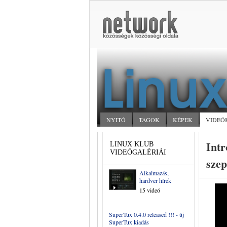
NYITÓ
TAGOK
KÉPEK
VIDEÓ
Int
LINUX KLUB
VIDEÓGALÉRIÁI
szep
Alkalmazás,
hardver hírek
15 videó
SuperTux 0.4.0 released !!! - új
SuperTux kiadás