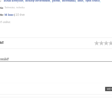
asztali környezet
desktop environment
gnome
informatika
linux
open source
:
ia:
Tudomány, technika
ötte:
M Imre
|
10 éve
85 ember.
ld!
ntáld!