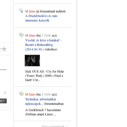
M Imre
új fórumtémát indított:
A DuckDuckGo és más
internetes keresők
M Imre
írta
a(z)
1 hete
Viszlát, és kösz a halakat! -
Bezárt a BuheraBlog
(2014.04.30.)
videóhoz:
Sick Of It All - Cry for Help
(Yours Truly | 2000.) Find a
fault! Cut...
M Imre
írta
a(z)
1 hete
Technikai, informatikai
újdonságok...
fórumtémában:
A Geekbench 7 használata
(Debian-alapú Linux ...
Friss események »