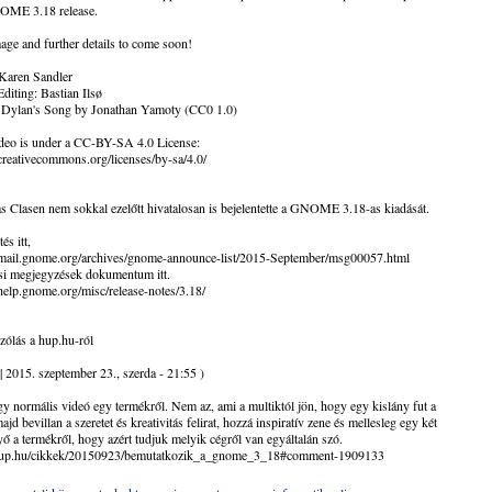
OME 3.18 release.
age and further details to come soon!
 Karen Sandler
diting: Bastian Ilsø
 Dylan's Song by Jonathan Yamoty (CC0 1.0)
ideo is under a CC-BY-SA 4.0 License:
/creativecommons.org/licenses/by-sa/4.0/
s Clasen nem sokkal ezelőtt hivatalosan is bejelentette a GNOME 3.18-as kiadását.
és itt,
//mail.gnome.org/archives/gnome-announce-list/2015-September/msg00057.html
si megjegyzések dokumentum itt.
/help.gnome.org/misc/release-notes/3.18/
ólás a hup.hu-ról
 | 2015. szeptember 23., szerda - 21:55 )
gy normális videó egy termékről. Nem az, ami a multiktól jön, hogy egy kislány fut a
majd bevillan a szeretet és kreativitás felirat, hozzá inspiratív zene és mellesleg egy két
ő a termékről, hogy azért tudjuk melyik cégről van egyáltalán szó.
/hup.hu/cikkek/20150923/bemutatkozik_a_gnome_3_18#comment-1909133