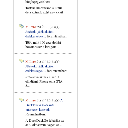
blogbejegyzéshez:
Történelmi csúcson a Linux,
de a számok azért egy kicsit ...
M Imre
írta
a(z)
2 napja
Játékok, játék akciók,
érdekességek...
fórumtémában:
Több mint 100 ezer dollárt
hozott össze a kirúgott ...
M Imre
írta
a(z)
2 napja
Játékok, játék akciók,
érdekességek...
fórumtémában:
Szóval valakinek sikerült
elindítani iPhone-on a GTA
5...
M Imre
írta
a(z)
A
2 napja
DuckDuckGo és más
internetes keresők
fórumtémában:
A DuckDuckGo feltalálta az
anti- okosszemüveget, az ...