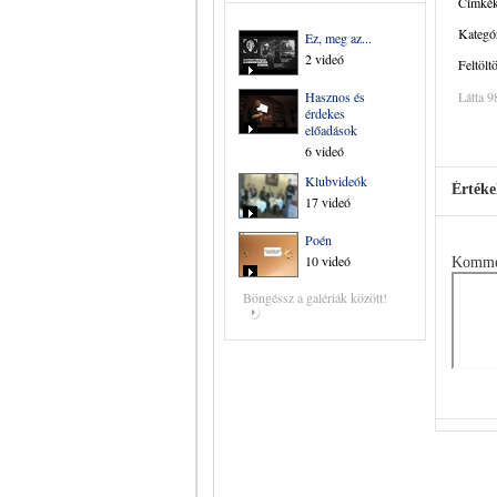
Címkék
Kategór
Ez, meg az...
2 videó
Feltölt
Hasznos és
Látta 9
érdekes
előadások
6 videó
Klubvideók
Értéke
17 videó
Poén
10 videó
Komme
Böngéssz a galériák között!