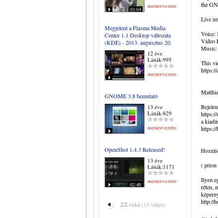
the GN
mestervezeto
03:04
Live im
Megjelent a Plasma Media
Voice:
Center 1.1 Desktop változata
Video E
(KDE) - 2013. augusztus 20.
Music:
12 éve
Látták:995
This v
https:/
mestervezeto
Matthia
GNOME 3.8 bemutató
Bejelent
13 éve
Látták:829
https:
a kiadá
mestervezeto
https:/
OpenShot 1.4.3 Released!
Hozzász
13 éve
( prion
Látták:1171
Ilyen e
mestervezeto
02:48
réten, 
képerny
http:/
2/2
oldal (15 videó)