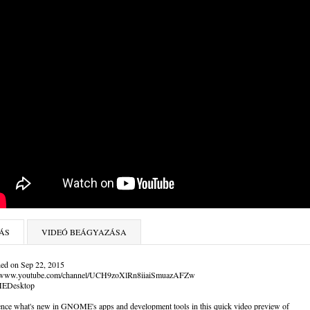
ÁS
VIDEÓ BEÁGYAZÁSA
hed on Sep 22, 2015
//www.youtube.com/channel/UCH9zoXlRn8iiaiSmuazAFZw
EDesktop
ence what's new in GNOME's apps and development tools in this quick video preview of