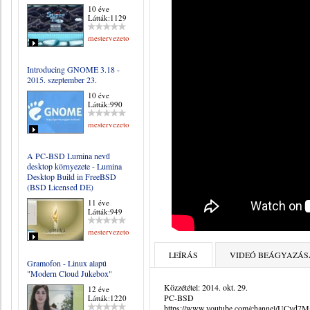
10 éve
Látták:1129
mestervezeto
Introducing GNOME 3.18 -
2015. szeptember 23.
10 éve
Látták:990
mestervezeto
A PC-BSD Lumina nevű
desktop környezete - Lumina
Desktop Build in FreeBSD
(BSD Licensed DE)
11 éve
Látták:949
mestervezeto
LEÍRÁS
VIDEÓ BEÁGYAZÁS
Gramofon - Linux alapú
"Modern Cloud Jukebox"
Közzététel: 2014. okt. 29.
12 éve
PC-BSD
Látták:1220
https://www.youtube.com/channel/UCyd