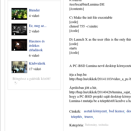
/usr/local/bin/Lumina-DE
[/contents]
Blender
4 videó
C) Make the init file executable
[code]
Ez, meg az...
chmod 755 ~/.xinitrc
[/code]
2 videó
D) Launch X as the user (this is the only thin
Hasznos és
[code]
érdekes
startx
előadások
[/code]
6 videó
Klubvideók
A PC-BSD Lumina nevű desktop környezet
17 videó
írja a hup.hu
Böngéssz a galériák között!
http://hup.hu/cikkek/20141103/video_a_pc
Áprilisban jött a hír,
http://hup.hu/cikkek/20140426/lumina_sajat
hogy a PC-BSD projekt saját desktop környez
Lumina-t mutatja be a telepítéstől kezdve a h
asztali környezet
bsd licensz
de
Címkék:
telepítés
trueos
Kategória:
Tudomány, technika