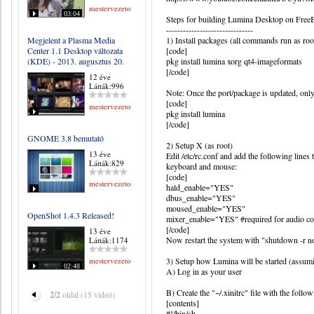
mestervezeto
03:04
Steps for building Lumina Desktop on Fre
-------------------------------
Megjelent a Plasma Media
1) Install packages (all commands run as roo
Center 1.1 Desktop változata
[code]
(KDE) - 2013. augusztus 20.
pkg install lumina xorg qt4-imageformats
[/code]
12 éve
Látták:996
Note: Once the port/package is updated, only
[code]
mestervezeto
pkg install lumina
[/code]
GNOME 3.8 bemutató
2) Setup X (as root)
13 éve
Edit /etc/rc.conf and add the following lines t
Látták:829
keyboard and mouse:
[code]
mestervezeto
hald_enable="YES"
dbus_enable="YES"
moused_enable="YES"
OpenShot 1.4.3 Released!
mixer_enable="YES" #required for audio co
[/code]
13 éve
Now restart the system with "shutdown -r now
Látták:1174
mestervezeto
3) Setup how Lumina will be started (assumi
02:48
A) Log in as your user
B) Create the "~/.xinitrc" file with the follo
2/2
oldal (15 videó)
[contents]
#!/bin/sh