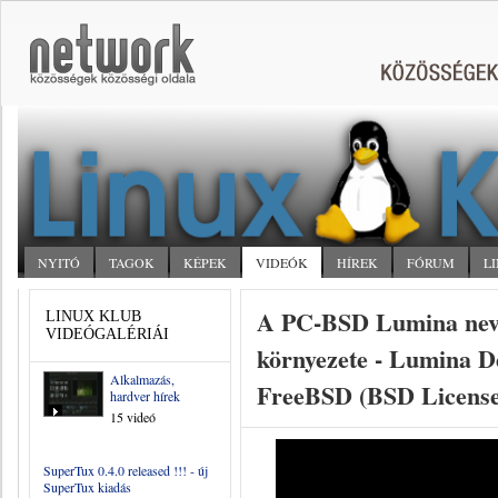
NYITÓ
TAGOK
KÉPEK
VIDEÓK
HÍREK
FÓRUM
L
A PC-BSD Lumina nev
LINUX KLUB
VIDEÓGALÉRIÁI
környezete - Lumina D
Alkalmazás,
FreeBSD (BSD Licens
hardver hírek
15 videó
SuperTux 0.4.0 released !!! - új
SuperTux kiadás