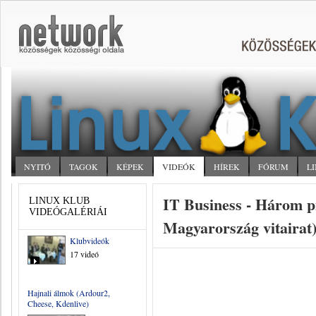
NYITÓ
TAGOK
KÉPEK
VIDEÓK
HÍREK
FÓRUM
L
IT Business - Három pil
LINUX KLUB
VIDEÓGALÉRIÁI
Magyarország vitairat
Klubvideók
17 videó
Hajnali álmok (Ardour2,
Cheese, Kdenlive)