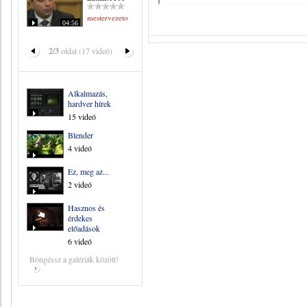
mestervezeto
04:56
2/3
oldal (17 videó)
Alkalmazás,
hardver hírek
15 videó
Blender
4 videó
Ez, meg az...
2 videó
Hasznos és
érdekes
előadások
6 videó
Böngéssz a galériák között!