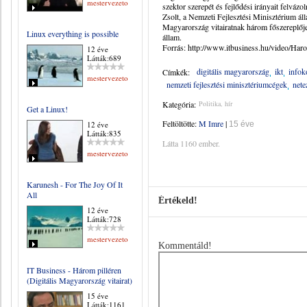
mestervezeto
szektor szerepét és fejlődési irányait felvázo
Zsolt, a Nemzeti Fejlesztési Minisztérium álla
Magyarország vitairatnak három főszereplője,
Linux everything is possible
állam.
Forrás: http://www.itbusiness.hu/video/Har
12 éve
Látták:689
digitális magyarország
ikt
info
Címkék:
mestervezeto
nemzeti fejlesztési minisztériumcégek
nete
Kategória:
Politika, hír
Get a Linux!
Feltöltötte:
M Imre
|
12 éve
15 éve
Látták:835
Látta 1160 ember.
mestervezeto
Karunesh - For The Joy Of It
All
Értékeld!
12 éve
Látták:728
mestervezeto
Kommentáld!
IT Business - Három pilléren
(Digitális Magyarország vitairat)
15 éve
Látták:1161