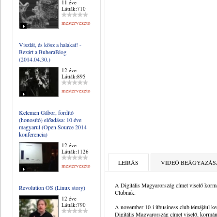
11 éve
Látták:710
mestervezeto
Viszlát, és kösz a halakat! -
Bezárt a BuheraBlog
(2014.04.30.)
12 éve
Látták:895
mestervezeto
Kelemen Gábor, fordító
(honosító) előadása: 10 éve
magyarul (Open Source 2014
konferencia)
12 éve
Látták:1126
LEÍRÁS
VIDEÓ BEÁGYAZÁS
mestervezeto
A Digitális Magyarország címet viselő kormány
Revolution OS (Linux story)
Clubnak.
12 éve
Látták:790
A november 10-i itbusiness club témájául kere
Digitális Magyarország címet viselő, kormán