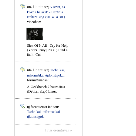
írta
a(z)
Viszlát, és
1 hete
kösz a halakat! - Bezárt a
BuheraBlog (2014.04.30.)
videóhoz:
Sick Of It All - Cry for Help
(Yours Truly | 2000.) Find a
fault! Cut...
írta
a(z)
Technikai,
1 hete
informatikai újdonságok...
fórumtémában:
A Geekbench 7 használata
(Debian-alapú Linux ...
új fórumtémát indított:
Technikai, informatikai
újdonságok...
Friss események »