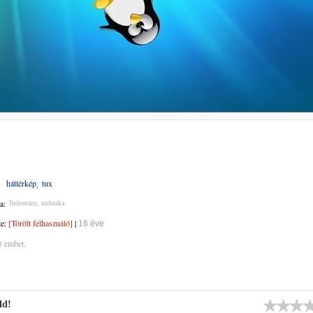
háttérkép
tux
a:
Tudomány, technika
te:
[Törölt felhasználó]
|
16 éve
8 ember.
ld!