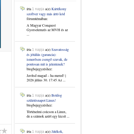
írta
a(z)
Kártékony
1 napja
szoftver vagy más ártó kód
fórumtémában:
A Magyar Conquest
Gyorselemzés az MVH és az
...
írta
a(z)
Szavatosság
1 napja
és jótállás (garancia):
ismerősen csengő szavak, de
pontosan mit is jelentenek?
blogbejegyzéshez:
Javítsd magad – ha mered! |
2026 július 30. 17:45 Az ...
írta
a(z)
Boldog
1 napja
születésnapot Linux!
blogbejegyzéshez:
Történelmi csúcson a Linux,
de a számok azért egy kicsit ...
írta
a(z)
Játékok,
1 napja