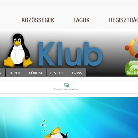
K
HÍREK
FÓRUM
LINKEK
FRISS
Diavetítés indítása