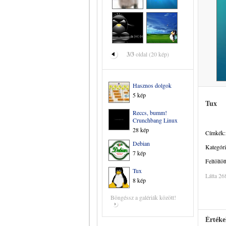
3/3
oldal (20 kép)
Hasznos dolgok
5 kép
Tux
Reccs, bumm!
Crunchbang Linux
28 kép
Címkék:
Debian
Kategóri
7 kép
Feltöltöt
Tux
Látta 26
8 kép
Böngéssz a galériák között!
Értéke