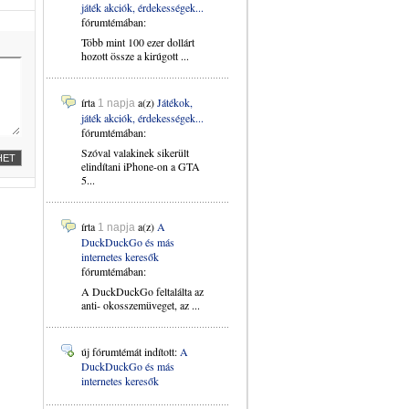
játék akciók, érdekességek...
fórumtémában:
Több mint 100 ezer dollárt
hozott össze a kirúgott ...
írta
a(z)
Játékok,
1 napja
játék akciók, érdekességek...
fórumtémában:
Szóval valakinek sikerült
elindítani iPhone-on a GTA
5...
írta
a(z)
A
1 napja
DuckDuckGo és más
internetes keresők
fórumtémában:
A DuckDuckGo feltalálta az
anti- okosszemüveget, az ...
új fórumtémát indított:
A
DuckDuckGo és más
internetes keresők