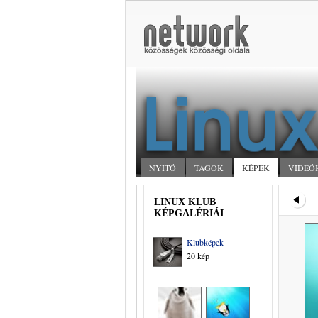
NYITÓ
TAGOK
KÉPEK
VIDEÓ
LINUX KLUB
KÉPGALÉRIÁI
Klubképek
20 kép