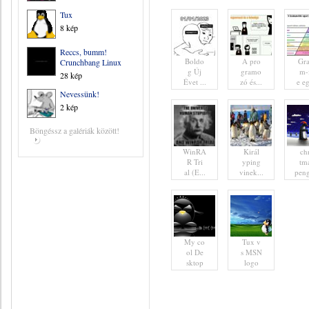
Tux
8 kép
Reccs, bumm!
Boldo
A pro
Gr
Crunchbang Linux
g Új
gramo
m-
28 kép
Évet ...
zó és...
e eg
Nevessünk!
2 kép
Böngéssz a galériák között!
WinRA
Királ
ch
R Tri
yping
tm
al (E...
vinek...
peng
My co
Tux v
ol De
s MSN
sktop
logo