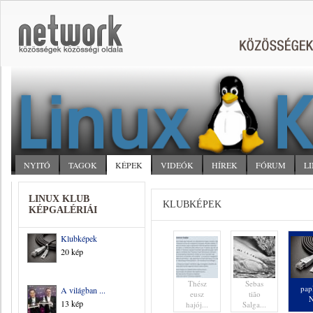
NYITÓ
TAGOK
KÉPEK
VIDEÓK
HÍREK
FÓRUM
L
LINUX KLUB
KLUBKÉPEK
KÉPGALÉRIÁI
Klubképek
20 kép
Thész
Sebas
pa
A világban ...
eusz
tião
13 kép
hajój...
Salga...