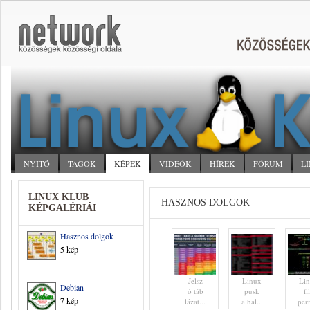
NYITÓ
TAGOK
KÉPEK
VIDEÓK
HÍREK
FÓRUM
L
LINUX KLUB
HASZNOS DOLGOK
KÉPGALÉRIÁI
Hasznos dolgok
5 kép
Jelsz
Linux
Li
Debian
ó táb
pusk
fi
7 kép
lázat...
a hal...
per