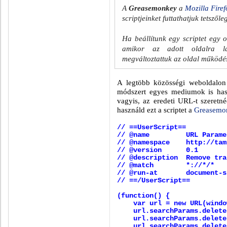
A
Greasemonkey
a
Mozilla Firef
scriptjeinket futtathatjuk tetszől
Ha beállítunk egy scriptet egy 
amikor az adott oldalra lá
megváltoztattuk az oldal működé
A legtöbb közösségi weboldalon
módszert egyes mediumok is hasz
vagyis, az eredeti URL-t szeretn
használd ezt a scriptet a
Greasemo
// ==UserScript==
// @name URL Paramete
// @namespace http://tamp
// @version 0.1
// @description Remove tra
// @match *://*/*
// @run-at document-s
// ==/UserScript==
(function() {
var url = new URL(window
url.searchParams.delete(
url.searchParams.delete(
url.searchParams.delete(