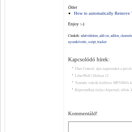
Ötlet
How to automatically Remove T
Enjoy :-)
Címkék:
adatvédelem
add-on
addon
clearurl
nyomkövetés
script
tracker
Kapcsolódó hírek:
Chat Control: újra napirenden a privá
LibreWolf | Debian 12
Youtube videók letöltése MP3/M4A 
Képernyőkép (teljes képernyő, ablak, k
Kommentáld!