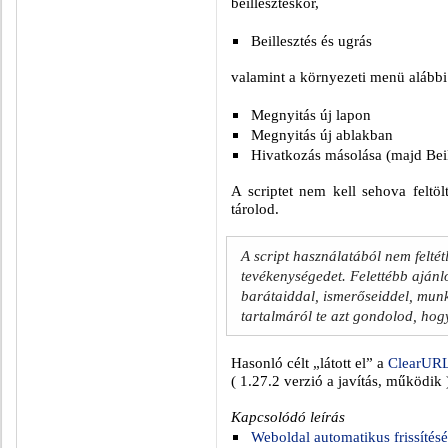
beillesztéskor,
Beillesztés és ugrás
valamint a környezeti menü alább
Megnyitás új lapon
Megnyitás új ablakban
Hivatkozás másolása (majd Beil
A scriptet nem kell sehova feltö
tárolod.
A script használatából nem feltét
tevékenységedet. Felettébb aján
barátaiddal, ismerőseiddel, mun
tartalmáról te azt gondolod, hogy
Hasonló célt „látott el” a
ClearURL
( 1.27.2 verzió a javítás, működik 
Kapcsolódó leírás
Weboldal automatikus frissítésé