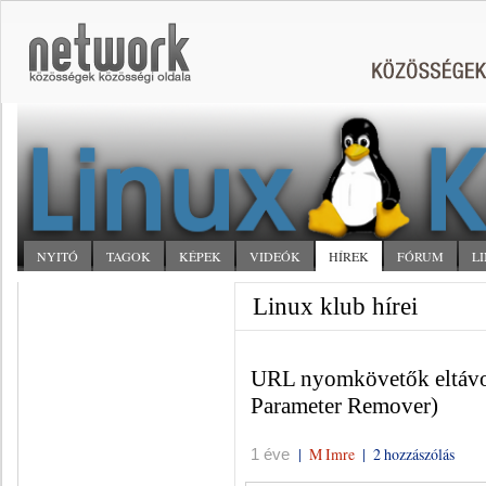
NYITÓ
TAGOK
KÉPEK
VIDEÓK
HÍREK
FÓRUM
L
Linux klub hírei
URL nyomkövetők eltávo
Parameter Remover)
|
M Imre
|
2 hozzászólás
1 éve