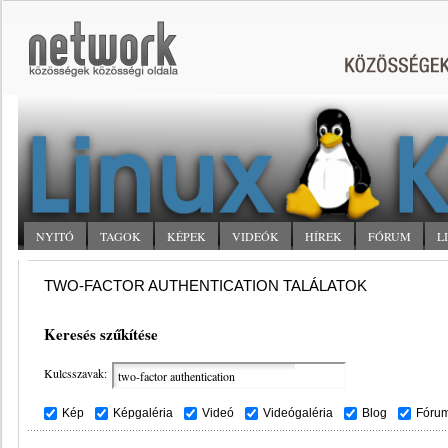
NYITÓ
TAGOK
KÉPEK
VIDEÓK
HÍREK
FÓRUM
L
TWO-FACTOR AUTHENTICATION TALÁLATOK
Keresés szűkítése
Kulcsszavak:
Kép
Képgaléria
Videó
Videógaléria
Blog
Fóru