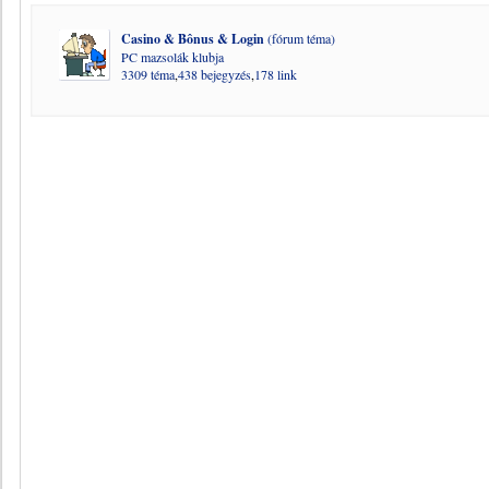
Casino & Bônus & Login
(fórum téma)
PC mazsolák klubja
3309 téma
,
438 bejegyzés
,
178 link