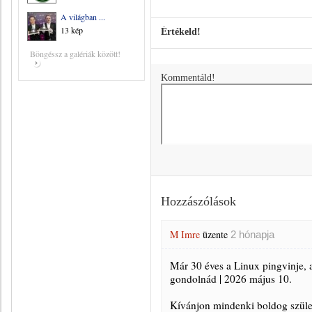
A világban ...
13 kép
Értékeld!
Böngéssz a galériák között!
Kommentáld!
Hozzászólások
M Imre
üzente
2 hónapja
Már 30 éves a Linux pingvinje, a
gondolnád | 2026 május 10.
Kívánjon mindenki boldog szület