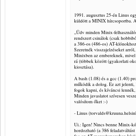
1991. augusztus 25-én Linus egy
küldött a MINIX hírcsoportba. A
„Üdv minden Minix-felhasználón
rendszert csinálok (csak hobbibó
a 386-os (486-os) AT-klónokhoz. 
Szeretnék visszajelzéseket arról,
Minixben az embereknek, mivel 
rá (többek között (gyakorlati oko
kiosztása).
A bash (1.08) és a gcc (1.40) pr
működik a dolog. Ez azt jelenti
fogok kapni, és kíváncsi lennék
Minden javaslatot szívesen vesz
valósítom őket :-)
- Linus (torvalds@kruuna.helsink
Ui.: Igen! Nincs benne Minix-kó
hordozható (a 386 feladatváltást 