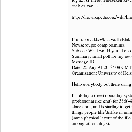
fog az AT-merevlemezeken kívü
csak ez van :-(.”
https://hu.wikipedia.org/wiki/Li
From: torvalds@klaava.Helsinki.
Newsgroups: comp.os.minix
Subject: What would you like to
Summary: small poll for my new
Message-ID:
Date: 25 Aug 91 20:57:08 GMT
Organization: University of Hels
Hello everybody out there using
I'm doing a (free) operating sys
professional like gnu) for 386(
since april, and is starting to ge
things people like/dislike in mi
(same physical layout of the file
among other things).