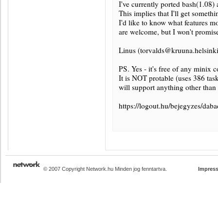
I've currently ported bash(1.08)
This implies that I'll get someth
I'd like to know what features 
are welcome, but I won't promise
Linus (torvalds@kruuna.helsinki.
PS. Yes - it's free of any minix c
It is NOT protable (uses 386 task
will support anything other than A
https://logout.hu/bejegyzes/da
© 2007 Copyright Network.hu Minden jog fenntartva.
Impres