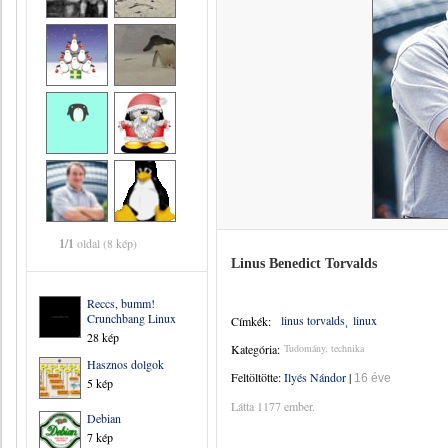
1/1
oldal (8 kép)
Linus Benedict Torvalds
Reccs, bumm!
Crunchbang Linux
linus torvalds
linux
Címkék:
28 kép
Kategória:
Tudomány, technika
Hasznos dolgok
Feltöltötte:
Ilyés Nándor
|
16 éve
5 kép
Látta 1177 ember.
Debian
7 kép