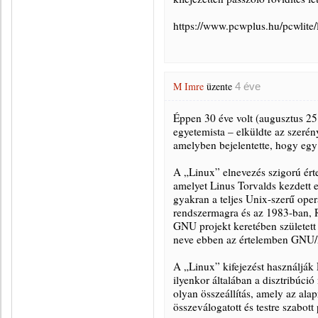
https://www.pcwplus.hu/pcwlite/
M Imre
üzente
4 éve
Éppen 30 éve volt (augusztus 25
egyetemista – elküldte az szerén
amelyben bejelentette, hogy egy
A „Linux” elnevezés szigorú ért
amelyet Linus Torvalds kezdett 
gyakran a teljes Unix-szerű oper
rendszermagra és az 1983-ban, R
GNU projekt keretében születet
neve ebben az értelemben GNU/
A „Linux” kifejezést használják 
ilyenkor általában a disztribúció
olyan összeállítás, amely az al
összeválogatott és testre szabot