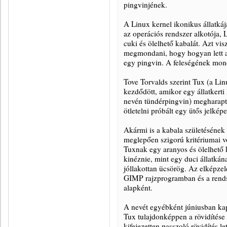
pingvinjének.
A Linux kernel ikonikus állatkáj
az operációs rendszer alkotója, 
cuki és ölelhető kabalát. Azt vis
megmondani, hogy hogyan lett a 
egy pingvin. A feleségének mon
Tove Torvalds szerint Tux (a Li
kezdődött, amikor egy állatkerti
nevén tündérpingvin) megharapta
ötletelni próbált egy ütős jelképe
Akármi is a kabala születésének
meglepően szigorú kritériumai vo
Tuxnak egy aranyos és ölelhető k
kinéznie, mint egy duci állatkán
jóllakottan ücsörög. Az elképzel
GIMP rajzprogramban és a rendsz
alapként.
A nevét egyébként júniusban k
Tux tulajdonképpen a rövidítése 
kifejezetten passzoló rövidítés lett