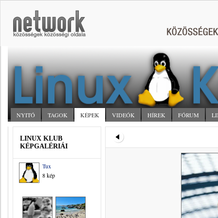
NYITÓ
TAGOK
KÉPEK
VIDEÓK
HÍREK
FÓRUM
L
LINUX KLUB
KÉPGALÉRIÁI
Tux
8 kép