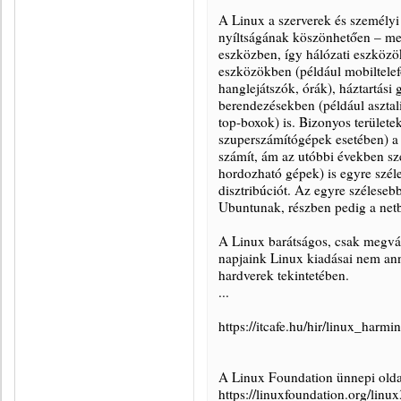
A Linux a szerverek és személyi
nyíltságának köszönhetően – meg
eszközben, így hálózati eszközö
eszközökben (például mobiltele
hanglejátszók, órák), háztartási
berendezésekben (például asztal
top-boxok) is. Bizonyos területe
szuperszámítógépek esetében) a
számít, ám az utóbbi években sz
hordozható gépek) is egyre szél
disztribúciót. Az egyre széleseb
Ubuntunak, részben pedig a net
A Linux barátságos, csak megvál
napjaink Linux kiadásai nem ann
hardverek tekintetében.
...
https://itcafe.hu/hir/linux_harmi
A Linux Foundation ünnepi olda
https://linuxfoundation.org/linu